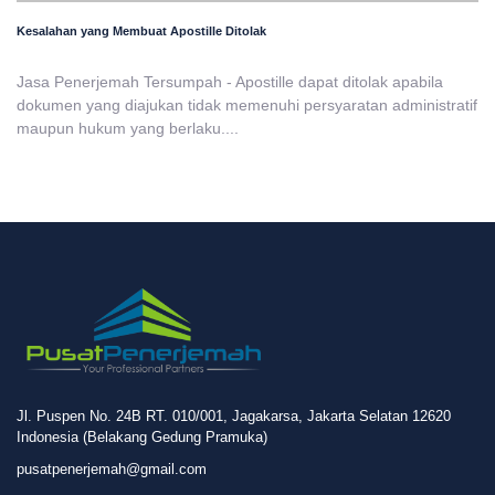
Kesalahan yang Membuat Apostille Ditolak
Jasa Penerjemah Tersumpah - Apostille dapat ditolak apabila
dokumen yang diajukan tidak memenuhi persyaratan administratif
maupun hukum yang berlaku....
Jl. Puspen No. 24B RT. 010/001, Jagakarsa, Jakarta Selatan 12620
Indonesia (Belakang Gedung Pramuka)
pusatpenerjemah@gmail.com