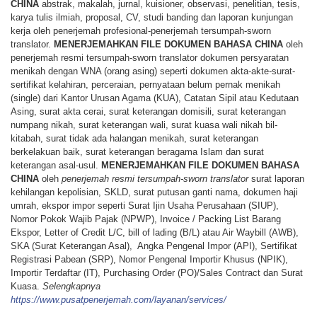
CHINA
abstrak, makalah, jurnal, kuisioner, observasi, penelitian, tesis,
karya tulis ilmiah, proposal, CV, studi banding dan laporan kunjungan
kerja oleh penerjemah profesional-penerjemah tersumpah-sworn
translator.
MENERJEMAHKAN
FILE
DOKUMEN
BAHASA
CHINA
oleh
penerjemah resmi tersumpah-sworn translator dokumen persyaratan
menikah dengan WNA (orang asing) seperti dokumen akta-akte-surat-
sertifikat kelahiran, perceraian, pernyataan belum pernak menikah
(single) dari Kantor Urusan Agama (KUA), Catatan Sipil atau Kedutaan
Asing, surat akta cerai, surat keterangan domisili, surat keterangan
numpang nikah, surat keterangan wali, surat kuasa wali nikah bil-
kitabah, surat tidak ada halangan menikah, surat keterangan
berkelakuan baik, surat keterangan beragama Islam dan surat
keterangan asal-usul.
MENERJEMAHKAN
FILE
DOKUMEN
BAHASA
CHINA
oleh
penerjemah resmi tersumpah-sworn translator
surat laporan
kehilangan kepolisian, SKLD, surat putusan ganti nama, dokumen haji
umrah, ekspor impor seperti Surat Ijin Usaha Perusahaan (SIUP),
Nomor Pokok Wajib Pajak (NPWP), Invoice / Packing List Barang
Ekspor, Letter of Credit L/C, bill of lading (B/L) atau Air Waybill (AWB),
SKA (Surat Keterangan Asal), Angka Pengenal Impor (API), Sertifikat
Registrasi Pabean (SRP), Nomor Pengenal Importir Khusus (NPIK),
Importir Terdaftar (IT), Purchasing Order (PO)/Sales Contract dan Surat
Kuasa.
Selengkapnya
https://www.pusatpenerjemah.com/layanan/services/