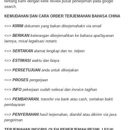
tentang kami dengan ketik review pusat penerjemah pada google
search.
KEMUDAHAN DAN CARA ORDER
TERJEMAHAN BAHASA CHINA
<=>
KIRIM
dokumen yang bakan diterjemahakn via email
<=>
BERIKAN
keterangan diterjemahkan ke bahasa apa/layanan
lainnya, misal legalisasi notaris
<=>
SERTAKAN
alamat lengkap dan no. telpon
<=>
ESTIMASI
waktu dan biaya
<=>
PERSETUJUAN
anda untuk dikerjakan
<=>
PROSES
pengerjaan
<=>
INFO
pekerjaan sudah selesai dan invoice tagihan
<=>
PEMBAYARAN
, transfer via bank atau cash, sertakan bukti
pembayaran
<=>
PENYERAHAN
hasil terjemahan, diambil atau dikirim via jasa
pengiriman
TERJEMAHAN INGGRIS OLEH PENERJEMAH RESMI, LEGAL,