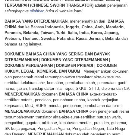
TERSUMPAH (CHINESE SWORN TRANSLATOR)
adalah penerjemah
selengkapnya
silahkan
buka di website kami.
BAHASA YANG DITERJEMAHKAN,
menerjemahkan dari
BAHASA
CHINA
dan ke Bahasa
Indonesia, Inggris, China, Arab, Mandarin,
Perancis, Belanda, Taiwan, Turki, Italia, India, Korea, Jepang,
Vietnam, Thailand, Swedia, Polandia, Rusia, Jerman, Belanda
dan
bahasa asing lainnya.
DOKUMEN BAHASA CHINA YANG SERING DAN BANYAK
DITERJEMAHKAN
|
DOKUMEN YANG DITERJEMAHKAN
|
DOKUMEN PERUSAHAAN
|
DOKUMEN PRIBADI | DOKUMEN
HUKUM, LEGAL, KOMERSIL DAN UMUM
| Menerjemahkan dokumen
oleh penerjemah resmi tersumpah-sworn translator akta-akte-surat-
sertifikat kelahiran-lahir, kematian, pernikahan-nikah, perceraian, ganti
nama, ijazah, transkip daftar nilai, rapor, SKKB, STTB, diploma dan CV.
MENERJEMAHKAN
dokumen
BAHASA
CHINA
akta-akte-surat-
sertifikat notaris, pendirian, perusahaan-usaha, kontrak perjanjian
kerjasama, MoU, RUPS, minuta, perubahan, pembubaran dan pailit.
MENERJEMAHKAN
dokumen
BAHASA
CHINA
oleh penerjemah resmi
tersumpah-sworn translator akta-akte-surat-sertifikat putusan waris,
pengadilan, gugatan, arbitrase, keputusan menteri, presiden, gubernur,
SK kerja-pegawai, Pengadilan Agama, Pengadilan Negeri, Tata Niaga
dan Dagang.
MENERJEMAHKAN
dokumen oleh penerjemah resmi