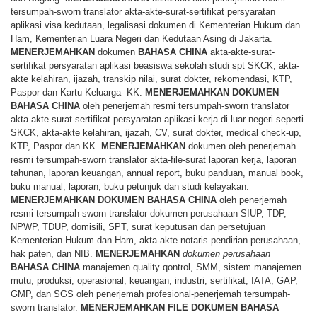
tersumpah-sworn translator akta-akte-surat-sertifikat persyaratan
aplikasi visa kedutaan, legalisasi dokumen di Kementerian Hukum dan
Ham, Kementerian Luara Negeri dan Kedutaan Asing di Jakarta.
MENERJEMAHKAN
dokumen
BAHASA
CHINA
akta-akte-surat-
sertifikat persyaratan aplikasi beasiswa sekolah studi spt SKCK, akta-
akte kelahiran, ijazah, transkip nilai, surat dokter, rekomendasi, KTP,
Paspor dan Kartu Keluarga- KK.
MENERJEMAHKAN
DOKUMEN
BAHASA
CHINA
oleh penerjemah resmi tersumpah-sworn translator
akta-akte-surat-sertifikat persyaratan aplikasi kerja di luar negeri seperti
SKCK, akta-akte kelahiran, ijazah, CV, surat dokter, medical check-up,
KTP, Paspor dan KK.
MENERJEMAHKAN
dokumen oleh penerjemah
resmi tersumpah-sworn translator akta-file-surat laporan kerja, laporan
tahunan, laporan keuangan, annual report, buku panduan, manual book,
buku manual, laporan, buku petunjuk dan studi kelayakan.
MENERJEMAHKAN
DOKUMEN
BAHASA
CHINA
oleh penerjemah
resmi tersumpah-sworn translator dokumen perusahaan SIUP, TDP,
NPWP, TDUP, domisili, SPT, surat keputusan dan persetujuan
Kementerian Hukum dan Ham, akta-akte notaris pendirian perusahaan,
hak paten, dan NIB.
MENERJEMAHKAN
dokumen perusahaan
BAHASA
CHINA
manajemen quality qontrol, SMM, sistem manajemen
mutu, produksi, operasional, keuangan, industri, sertifikat, IATA, GAP,
GMP, dan SGS oleh penerjemah profesional-penerjemah tersumpah-
sworn translator.
MENERJEMAHKAN
FILE
DOKUMEN
BAHASA