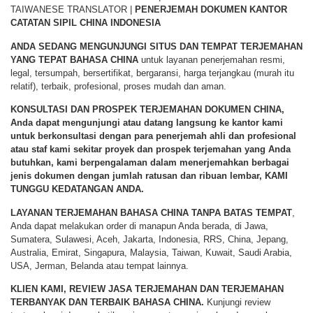
TAIWANESE TRANSLATOR |
PENERJEMAH DOKUMEN KANTOR
CATATAN SIPIL CHINA INDONESIA
ANDA SEDANG MENGUNJUNGI SITUS DAN TEMPAT TERJEMAHAN
YANG TEPAT BAHASA CHINA
untuk layanan penerjemahan resmi,
legal, tersumpah, bersertifikat, bergaransi, harga terjangkau (murah itu
relatif), terbaik, profesional, proses mudah dan aman.
KONSULTASI DAN PROSPEK TERJEMAHAN DOKUMEN CHINA,
Anda dapat mengunjungi atau datang langsung ke kantor kami
untuk berkonsultasi dengan para penerjemah ahli dan profesional
atau staf kami sekitar proyek dan prospek terjemahan yang Anda
butuhkan, kami berpengalaman dalam menerjemahkan berbagai
jenis dokumen dengan jumlah ratusan dan ribuan lembar,
KAMI
TUNGGU KEDATANGAN ANDA
.
LAYANAN TERJEMAHAN BAHASA CHINA TANPA BATAS TEMPAT
,
Anda dapat melakukan order di manapun Anda berada, di Jawa,
Sumatera, Sulawesi, Aceh, Jakarta, Indonesia, RRS, China, Jepang,
Australia, Emirat, Singapura, Malaysia, Taiwan, Kuwait, Saudi Arabia,
USA, Jerman, Belanda atau tempat lainnya.
KLIEN KAMI, REVIEW JASA TERJEMAHAN DAN TERJEMAHAN
TERBANYAK DAN TERBAIK BAHASA CHINA.
Kunjungi review