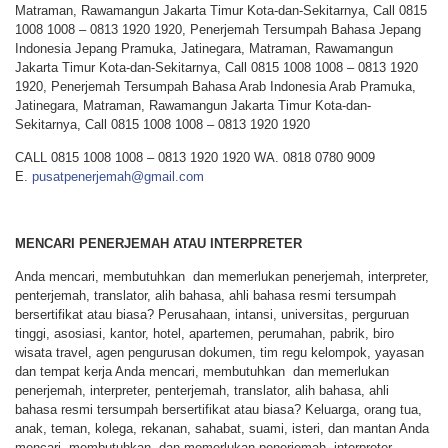
Matraman, Rawamangun Jakarta Timur Kota-dan-Sekitarnya, Call 0815
1008 1008 – 0813 1920 1920, Penerjemah Tersumpah Bahasa Jepang
Indonesia Jepang Pramuka, Jatinegara, Matraman, Rawamangun
Jakarta Timur Kota-dan-Sekitarnya, Call 0815 1008 1008 – 0813 1920
1920, Penerjemah Tersumpah Bahasa Arab Indonesia Arab Pramuka,
Jatinegara, Matraman, Rawamangun Jakarta Timur Kota-dan-
Sekitarnya, Call 0815 1008 1008 – 0813 1920 1920
CALL 0815 1008 1008 – 0813 1920 1920 WA. 0818 0780 9009
E.
pusatpenerjemah@gmail.com
MENCARI PENERJEMAH ATAU INTERPRETER
Anda mencari, membutuhkan dan memerlukan penerjemah, interpreter,
penterjemah, translator, alih bahasa, ahli bahasa resmi tersumpah
bersertifikat atau biasa? Perusahaan, intansi, universitas, perguruan
tinggi, asosiasi, kantor, hotel, apartemen, perumahan, pabrik, biro
wisata travel, agen pengurusan dokumen, tim regu kelompok, yayasan
dan tempat kerja Anda mencari, membutuhkan dan memerlukan
penerjemah, interpreter, penterjemah, translator, alih bahasa, ahli
bahasa resmi tersumpah bersertifikat atau biasa? Keluarga, orang tua,
anak, teman, kolega, rekanan, sahabat, suami, isteri, dan mantan Anda
mencari, membutuhkan dan memerlukan penerjemah, interpreter,