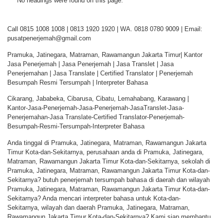
No headings were found on this page.
Call 0815 1008 1008 | 0813 1920 1920 | WA. 0818 0780 9009 | Email:
pusatpenerjemah@gmail.com
Pramuka, Jatinegara, Matraman, Rawamangun Jakarta Timur| Kantor
Jasa Penerjemah | Jasa Penerjemah | Jasa Translet | Jasa
Penerjemahan | Jasa Translate | Certified Translator | Penerjemah
Besumpah Resmi Tersumpah | Interpreter Bahasa
Cikarang, Jababeka, Cibarusa, Cibatu, Lemahabang, Karawang |
Kantor-Jasa-Penerjemah-Jasa-Penerjemah-JasaTranslet-Jasa-
Penerjemahan-Jasa Translate-Certified Translator-Penerjemah-
Besumpah-Resmi-Tersumpah-Interpreter Bahasa
Anda tinggal di Pramuka, Jatinegara, Matraman, Rawamangun Jakarta
Timur Kota-dan-Sekitarnya, perusahaan anda di Pramuka, Jatinegara,
Matraman, Rawamangun Jakarta Timur Kota-dan-Sekitarnya, sekolah di
Pramuka, Jatinegara, Matraman, Rawamangun Jakarta Timur Kota-dan-
Sekitarnya? butuh penerjemah tersumpah bahasa di daerah dan wilayah
Pramuka, Jatinegara, Matraman, Rawamangun Jakarta Timur Kota-dan-
Sekitarnya? Anda mencari interpreter bahasa untuk Kota-dan-
Sekitarnya, wilayah dan daerah Pramuka, Jatinegara, Matraman,
Rawamangun Jakarta Timur Kota-dan-Sekitarnya? Kami siap membantu