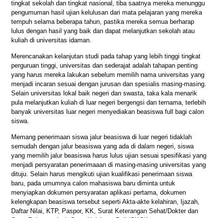
tingkat sekolah dan tingkat nasional, tiba saatnya mereka menunggu
pengumuman hasil ujian kelulusan dari mata pelajaran yang mereka
tempuh selama beberapa tahun, pastika mereka semua berharap
lulus dengan hasil yang baik dan dapat melanjutkan sekolah atau
kuliah di universitas idaman.
Merencanakan kelanjutan studi pada tahap yang lebih tinggi tingkat
perguruan tinggi, universitas dan sederajat adalah tahapan penting
yang harus mereka lakukan sebelum memilih nama universitas yang
menjadi incaran sesuai dengan jurusan dan spesialis masing-masing.
Selain universitas lokal baik negeri dan swasta, taka kala menarik
pula melanjutkan kuliah di luar negeri bergengsi dan ternama, terlebih
banyak universitas luar negeri menyediakan beasiswa full bagi calon
siswa.
Memang penerimaan siswa jalur beasiswa di luar negeri tidaklah
semudah dengan jalur beasiswa yang ada di dalam negeri, siswa
yang memilih jalur beasiswa harus lulus ujian sesuai spesifikasi yang
menjadi persyaratan penerimaaan di masing-masing universitas yang
dituju. Selain harus mengikuti ujian kualifikasi penerimaan siswa
baru, pada umumnya calon mahasiswa baru diminta untuk
menyiapkan dokumen persyaratan aplikasi pertama, dokumen
kelengkapan beasiswa tersebut seperti Akta-akte kelahiran, Ijazah,
Daftar Nilai, KTP, Paspor, KK, Surat Keterangan Sehat/Dokter dan