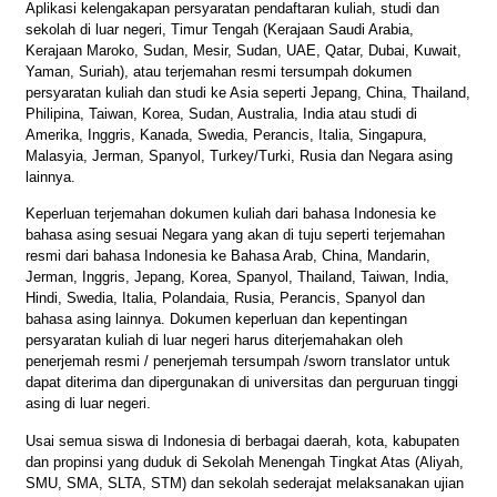
Aplikasi kelengakapan persyaratan pendaftaran kuliah, studi dan
sekolah di luar negeri, Timur Tengah (Kerajaan Saudi Arabia,
Kerajaan Maroko, Sudan, Mesir, Sudan, UAE, Qatar, Dubai, Kuwait,
Yaman, Suriah), atau terjemahan resmi tersumpah dokumen
persyaratan kuliah dan studi ke Asia seperti Jepang, China, Thailand,
Philipina, Taiwan, Korea, Sudan, Australia, India atau studi di
Amerika, Inggris, Kanada, Swedia, Perancis, Italia, Singapura,
Malasyia, Jerman, Spanyol, Turkey/Turki, Rusia dan Negara asing
lainnya.
Keperluan terjemahan dokumen kuliah dari bahasa Indonesia ke
bahasa asing sesuai Negara yang akan di tuju seperti terjemahan
resmi dari bahasa Indonesia ke Bahasa Arab, China, Mandarin,
Jerman, Inggris, Jepang, Korea, Spanyol, Thailand, Taiwan, India,
Hindi, Swedia, Italia, Polandaia, Rusia, Perancis, Spanyol dan
bahasa asing lainnya. Dokumen keperluan dan kepentingan
persyaratan kuliah di luar negeri harus diterjemahakan oleh
penerjemah resmi / penerjemah tersumpah /sworn translator untuk
dapat diterima dan dipergunakan di universitas dan perguruan tinggi
asing di luar negeri.
Usai semua siswa di Indonesia di berbagai daerah, kota, kabupaten
dan propinsi yang duduk di Sekolah Menengah Tingkat Atas (Aliyah,
SMU, SMA, SLTA, STM) dan sekolah sederajat melaksanakan ujian