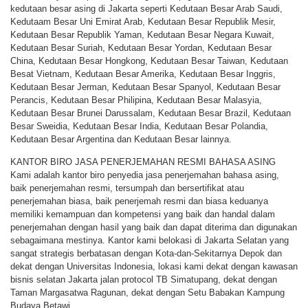
kedutaan besar asing di Jakarta seperti Kedutaan Besar Arab Saudi,
Kedutaam Besar Uni Emirat Arab, Kedutaan Besar Republik Mesir,
Kedutaan Besar Republik Yaman, Kedutaan Besar Negara Kuwait,
Kedutaan Besar Suriah, Kedutaan Besar Yordan, Kedutaan Besar
China, Kedutaan Besar Hongkong, Kedutaan Besar Taiwan, Kedutaan
Besat Vietnam, Kedutaan Besar Amerika, Kedutaan Besar Inggris,
Kedutaan Besar Jerman, Kedutaan Besar Spanyol, Kedutaan Besar
Perancis, Kedutaan Besar Philipina, Kedutaan Besar Malasyia,
Kedutaan Besar Brunei Darussalam, Kedutaan Besar Brazil, Kedutaan
Besar Sweidia, Kedutaan Besar India, Kedutaan Besar Polandia,
Kedutaan Besar Argentina dan Kedutaan Besar lainnya.
KANTOR BIRO JASA PENERJEMAHAN RESMI BAHASA ASING
Kami adalah kantor biro penyedia jasa penerjemahan bahasa asing,
baik penerjemahan resmi, tersumpah dan bersertifikat atau
penerjemahan biasa, baik penerjemah resmi dan biasa keduanya
memiliki kemampuan dan kompetensi yang baik dan handal dalam
penerjemahan dengan hasil yang baik dan dapat diterima dan digunakan
sebagaimana mestinya. Kantor kami belokasi di Jakarta Selatan yang
sangat strategis berbatasan dengan Kota-dan-Sekitarnya Depok dan
dekat dengan Universitas Indonesia, lokasi kami dekat dengan kawasan
bisnis selatan Jakarta jalan protocol TB Simatupang, dekat dengan
Taman Margasatwa Ragunan, dekat dengan Setu Babakan Kampung
Budaya Betawi.