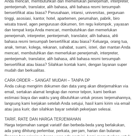
Anda mencari, membutuhkan dan memerlukan penerjemah, interpreter,
penterjemah, translator, alih bahasa, ahli bahasa resmi tersumpah
bersertifikat atau biasa? Perusahaan, intansi, universitas, perguruan
tinggi, asosiasi, kantor, hotel, apartemen, perumahan, pabrik, biro
wisata travel, agen pengurusan dokumen, tim regu kelompok, yayasan
dan tempat kerja Anda mencari, membutuhkan dan memerlukan
penerjemah, interpreter, penterjemah, translator, alih bahasa, ahli
bahasa resmi tersumpah bersertifikat atau biasa? Keluarga, orang tua,
anak, teman, kolega, rekanan, sahabat, suami, isteri, dan mantan Anda
mencari, membutuhkan dan memerlukan penerjemah, interpreter,
penterjemah, translator, alih bahasa, ahli bahasa resmi tersumpah
bersertifikat atau biasa? Silahkan kontak kami, dengan layanan super
mudah dan berkualitas.
CARA ORDER – SANGAT MUDAH – TANPA DP
Anda cukup mengirim dokumen dan data yang akan diterjemahkan via
email, sertakan alamat lengkap dan nomor telpon, kami berikan
estimasi biaya dan waktu yang dibutuhkan untuk proses terjemahannya,
langsung kami kerjakan setelah Anda setujui, hasil kami kirim via email
atau jasa kurir, dan silahkan bayar setelah pekerjaan selesai.
TARIF, RATE DAN HARGA TERJEMAHAN
Harga terjemahan sangat variatif dan berbeda-beda yang berlakukan,
ada yang dihitung perlembar, perkata, per-jam, harian dan bulanan.