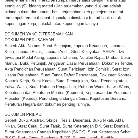
penerjemahan resmi atau tersumpah harus lulus dengan nilai di atas
sembilan (9), bidang materi ujian terjemahan yang diujikan adalah
bidang hukum dan umum, hasil terjemahan oleh penerjemah resmi
tersumpah tersebut dapat digunakan diinstansi terkait bauk untuk
kepentingan kerja, sekolah atau kepentingan lainnya.
DOKUMEN YANG DITERJEMAHKAN
DOKUMEN PERUSAHAAN
Seperti Akta Notaris, Surat Perjanjian, Laporan Keuangan, Laporan
Kerja, Laporan Pajak, Laporan Audit, Studi Kelayakan, AMDAL, Izin
Investasi Modal Asing, Laporan Tahunan, Notulen Rapat Direksi, Buku
Manual, Buku Petunjuk, Anggaran Dasar Perusahaan, Dokumen Tender,
Akta Pendidrian Perusahaan, Surat Perizinan, Izin Domisili, Surat Izin
Usaha Perusahaan, Surat Tanda Daftar Perusahaan, Dokumen Kontrak,
Kontrak Kerja, Surat Kuasa, Surat Penunjukan, Surat Pengangkatan,
Fatwa Waris, Surat Putusan Pengadilan, Putusan Waris, Fatwa Waris,
Keputusan dan Peraturan Menteri (Kepmen), Keputusan dan Peraturan
Presiden (Kepres), Perundang-undangan, Surat Keputusan Bersama,
Peraturan Negara dan dokumen penting lainnya.
DOKUMEN PRIBADI
Seperti Buku, Abstrak, Skripsi, Tesis, Desertasi, Buku Nikah, Akta
Nikah, Surat Cerai, Surat Talak, Surat Keterangan Diri, Surat Domisili,
Surat Keterangan Catatan Kepolisian (SKCK), Surat Keterangan Sehat
(SKS), Kartu Tanda Penduduk (KTP), Paspor, Ijazah, Sertifikat,