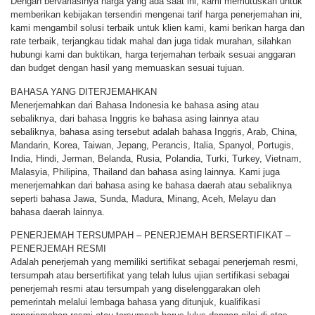
Dengan bervariasinya harga yang ada saat ini, kami memutuskan untuk
memberikan kebijakan tersendiri mengenai tarif harga penerjemahan ini,
kami mengambil solusi terbaik untuk klien kami, kami berikan harga dan
rate terbaik, terjangkau tidak mahal dan juga tidak murahan, silahkan
hubungi kami dan buktikan, harga terjemahan terbaik sesuai anggaran
dan budget dengan hasil yang memuaskan sesuai tujuan.
BAHASA YANG DITERJEMAHKAN
Menerjemahkan dari Bahasa Indonesia ke bahasa asing atau
sebaliknya, dari bahasa Inggris ke bahasa asing lainnya atau
sebaliknya, bahasa asing tersebut adalah bahasa Inggris, Arab, China,
Mandarin, Korea, Taiwan, Jepang, Perancis, Italia, Spanyol, Portugis,
India, Hindi, Jerman, Belanda, Rusia, Polandia, Turki, Turkey, Vietnam,
Malasyia, Philipina, Thailand dan bahasa asing lainnya. Kami juga
menerjemahkan dari bahasa asing ke bahasa daerah atau sebaliknya
seperti bahasa Jawa, Sunda, Madura, Minang, Aceh, Melayu dan
bahasa daerah lainnya.
PENERJEMAH TERSUMPAH – PENERJEMAH BERSERTIFIKAT –
PENERJEMAH RESMI
Adalah penerjemah yang memiliki sertifikat sebagai penerjemah resmi,
tersumpah atau bersertifikat yang telah lulus ujian sertifikasi sebagai
penerjemah resmi atau tersumpah yang diselenggarakan oleh
pemerintah melalui lembaga bahasa yang ditunjuk, kualifikasi