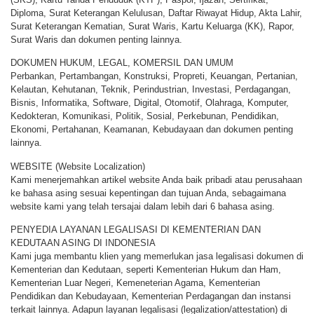
Diploma, Surat Keterangan Kelulusan, Daftar Riwayat Hidup, Akta Lahir,
Surat Keterangan Kematian, Surat Waris, Kartu Keluarga (KK), Rapor,
Surat Waris dan dokumen penting lainnya.
DOKUMEN HUKUM, LEGAL, KOMERSIL DAN UMUM
Perbankan, Pertambangan, Konstruksi, Propreti, Keuangan, Pertanian,
Kelautan, Kehutanan, Teknik, Perindustrian, Investasi, Perdagangan,
Bisnis, Informatika, Software, Digital, Otomotif, Olahraga, Komputer,
Kedokteran, Komunikasi, Politik, Sosial, Perkebunan, Pendidikan,
Ekonomi, Pertahanan, Keamanan, Kebudayaan dan dokumen penting
lainnya.
WEBSITE (Website Localization)
Kami menerjemahkan artikel website Anda baik pribadi atau perusahaan
ke bahasa asing sesuai kepentingan dan tujuan Anda, sebagaimana
website kami yang telah tersajai dalam lebih dari 6 bahasa asing.
PENYEDIA LAYANAN LEGALISASI DI KEMENTERIAN DAN
KEDUTAAN ASING DI INDONESIA
Kami juga membantu klien yang memerlukan jasa legalisasi dokumen di
Kementerian dan Kedutaan, seperti Kementerian Hukum dan Ham,
Kementerian Luar Negeri, Kemeneterian Agama, Kementerian
Pendidikan dan Kebudayaan, Kementerian Perdagangan dan instansi
terkait lainnya. Adapun layanan legalisasi (legalization/attestation) di