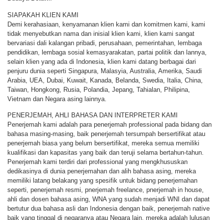
SIAPAKAH KLIEN KAMI
Demi kerahasiaan, kenyamanan klien kami dan komitmen kami, kami
tidak menyebutkan nama dan inisial klien kami, klien kami sangat
bervariasi dali kalangan pribadi, perusahaan, pemerintahan, lembaga
pendidikan, lembaga sosial kemasyarakatan, partai politik dan lannya,
selain klien yang ada di Indonesia, klien kami datang berbagai dari
penjuru dunia seperti Singapura, Malasyia, Australia, Amerika, Saudi
Arabia, UEA, Dubai, Kuwait, Kanada, Belanda, Swedia, Italia, China,
Taiwan, Hongkong, Rusia, Polandia, Jepang, Tahialan, Philipina,
Vietnam dan Negara asing lainnya.
PENERJEMAH, AHLI BAHASA DAN INTERPRETER KAMI
Penerjemah kami adalah para penerjemah professional pada bidang dan
bahasa masing-masing, baik penerjemah tersumpah bersertifikat atau
penerjemah biasa yang belum bersertifikat, mereka semua memiliki
kualifikasi dan kapasitas yang baik dan teruji selama bertahun-tahun.
Penerjemah kami terdiri dari professional yang mengkhususkan
dedikasinya di dunia penerjemahan dan alih bahasa asing, mereka
memiliki latang belakang yang spesifik untuk bidang penerjemahan
seperti, penerjemah resmi, pnerjemah freelance, pnerjemah in house,
ahli dan dosen bahasa asing, WNA yang sudah menjadi WNI dan dapat
bertutur dua bahasa asli dan Indonesia dengan baik, penerjemah native
baik yang tinggal di negaranya atau Negara lain, mereka adalah lulusan