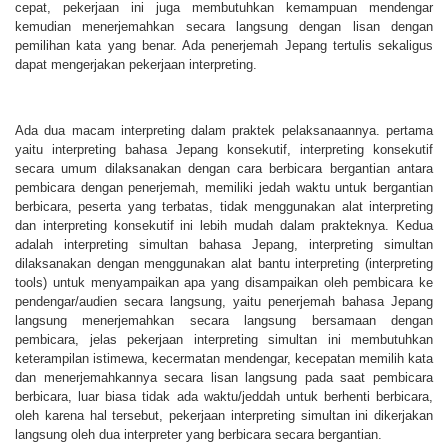
cepat, pekerjaan ini juga membutuhkan kemampuan mendengar
kemudian menerjemahkan secara langsung dengan lisan dengan
pemilihan kata yang benar. Ada penerjemah Jepang tertulis sekaligus
dapat mengerjakan pekerjaan interpreting.
Ada dua macam interpreting dalam praktek pelaksanaannya. pertama
yaitu interpreting bahasa Jepang konsekutif, interpreting konsekutif
secara umum dilaksanakan dengan cara berbicara bergantian antara
pembicara dengan penerjemah, memiliki jedah waktu untuk bergantian
berbicara, peserta yang terbatas, tidak menggunakan alat interpreting
dan interpreting konsekutif ini lebih mudah dalam prakteknya. Kedua
adalah interpreting simultan bahasa Jepang, interpreting simultan
dilaksanakan dengan menggunakan alat bantu interpreting (interpreting
tools) untuk menyampaikan apa yang disampaikan oleh pembicara ke
pendengar/audien secara langsung, yaitu penerjemah bahasa Jepang
langsung menerjemahkan secara langsung bersamaan dengan
pembicara, jelas pekerjaan interpreting simultan ini membutuhkan
keterampilan istimewa, kecermatan mendengar, kecepatan memilih kata
dan menerjemahkannya secara lisan langsung pada saat pembicara
berbicara, luar biasa tidak ada waktu/jeddah untuk berhenti berbicara,
oleh karena hal tersebut, pekerjaan interpreting simultan ini dikerjakan
langsung oleh dua interpreter yang berbicara secara bergantian.