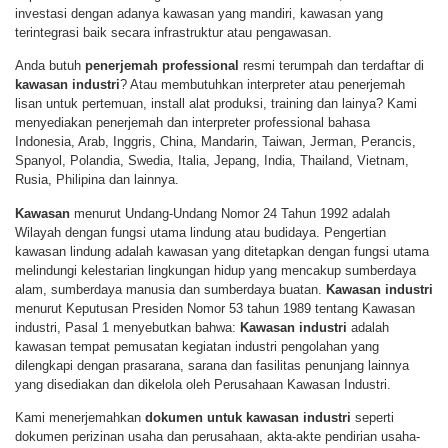
investasi dengan adanya kawasan yang mandiri, kawasan yang
terintegrasi baik secara infrastruktur atau pengawasan.
Anda butuh
penerjemah professional
resmi terumpah dan terdaftar di
kawasan industri
? Atau membutuhkan interpreter atau penerjemah
lisan untuk pertemuan, install alat produksi, training dan lainya? Kami
menyediakan penerjemah dan interpreter professional bahasa
Indonesia, Arab, Inggris, China, Mandarin, Taiwan, Jerman, Perancis,
Spanyol, Polandia, Swedia, Italia, Jepang, India, Thailand, Vietnam,
Rusia, Philipina dan lainnya.
Kawasan
menurut Undang-Undang Nomor 24 Tahun 1992 adalah
Wilayah dengan fungsi utama lindung atau budidaya. Pengertian
kawasan lindung adalah kawasan yang ditetapkan dengan fungsi utama
melindungi kelestarian lingkungan hidup yang mencakup sumberdaya
alam, sumberdaya manusia dan sumberdaya buatan.
Kawasan industri
menurut Keputusan Presiden Nomor 53 tahun 1989 tentang Kawasan
industri, Pasal 1 menyebutkan bahwa:
Kawasan industri
adalah
kawasan tempat pemusatan kegiatan industri pengolahan yang
dilengkapi dengan prasarana, sarana dan fasilitas penunjang lainnya
yang disediakan dan dikelola oleh Perusahaan Kawasan Industri.
Kami menerjemahkan
dokumen untuk
kawasan industri
seperti
dokumen perizinan usaha dan perusahaan, akta-akte pendirian usaha-