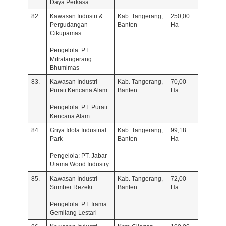
Daya Perkasa
82.
Kawasan Industri &
Kab. Tangerang,
250,00
Pergudangan
Banten
Ha
Cikupamas
Pengelola: PT
Mitratangerang
Bhumimas
83.
Kawasan Industri
Kab. Tangerang,
70,00
Purati Kencana Alam
Banten
Ha
Pengelola: PT. Purati
Kencana Alam
84.
Griya Idola Industrial
Kab. Tangerang,
99,18
Park
Banten
Ha
Pengelola: PT. Jabar
Utama Wood Industry
85.
Kawasan Industri
Kab. Tangerang,
72,00
Sumber Rezeki
Banten
Ha
Pengelola: PT. Irama
Gemilang Lestari