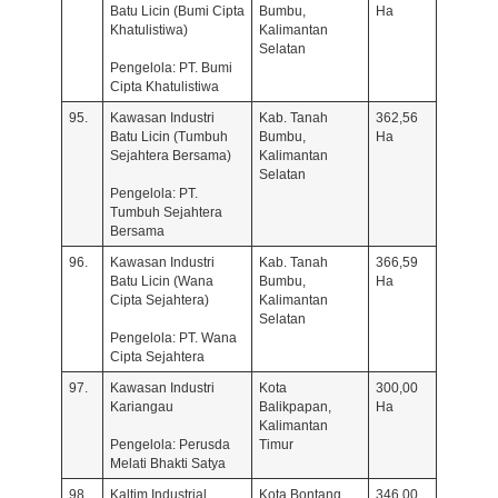
Batu Licin (Bumi Cipta
Bumbu,
Ha
Khatulistiwa)
Kalimantan
Selatan
Pengelola: PT. Bumi
Cipta Khatulistiwa
95.
Kawasan Industri
Kab. Tanah
362,56
Batu Licin (Tumbuh
Bumbu,
Ha
Sejahtera Bersama)
Kalimantan
Selatan
Pengelola: PT.
Tumbuh Sejahtera
Bersama
96.
Kawasan Industri
Kab. Tanah
366,59
Batu Licin (Wana
Bumbu,
Ha
Cipta Sejahtera)
Kalimantan
Selatan
Pengelola: PT. Wana
Cipta Sejahtera
97.
Kawasan Industri
Kota
300,00
Kariangau
Balikpapan,
Ha
Kalimantan
Pengelola: Perusda
Timur
Melati Bhakti Satya
98.
Kaltim Industrial
Kota Bontang,
346,00