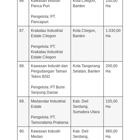
86.
Kawasan Industri
Kota Cilegon,
100,00
Panca Puri
Banten
Ha
Pengelola: PT.
Pancapuri
87.
Krakatau Industrial
Kota Cliegon,
1.030,00
Estate Cilegon
Banten
Ha
Pengelola: PT.
Krakatau Industrial
Estate Cilegon
88.
Kawasan Industri dan
Kota Tangerang
200,00
Pergudangan Taman
Selatan, Banten
Ha
Tekno BSD
Pengelola: PT Bumi
Serpong Damai
89.
Medanstar Industrial
Kab. Deli
105,00
Estate
Serdang,
Ha
Sumatera Utara
Pengelola: PT.
Tamoratama Prakarsa
90.
Kawasan Industri
Kab. Deli
960,00
Medan
Serdang,
Ha