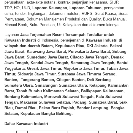
perusahaan, akta-akte notaris, kontrak perjanjian kerjasama, SIUP,
TDP, HO, UUD,
Laporan Keuangan
,
Laporan Tahunan
, persyaratan
usha, tender, lingkungan, dokumen, notulen, RUPS, Surat Kuasa, Surat
Pernyataan, Dokumen Manajemen Produksi dan Quality, Buku Manual,
Manual Book, Buku Panduan, Uji Kelayakan dan dokumen lainnya.
Layanan
Jasa Terjemahan Resmi Tersumpah Terdaftar
untuk
Kawasan Industri
di Indonesia, penerjemah di
Kawasan Industri
di
wilayah dan daerah Batam, Kepulauan Riau, DKI Jakarta, Bekasi
Jawa Barat, Karawang Jawa Barat, Purwakarta Jawa Barat, Subang
Jawa Barat, Sumedang Jawa Barat, Cilacap Jawa Tengah, Demak
Jawa Tengah, Kendal Jawa Tengah, Semarang Jawa Tengah, Bantul
Yogyakarta, Gresik Jawa Timur, Mojokerto Jawa Timur, Tuban Jawa
Timur, Sidoarjo Jawa Timur, Surabaya Jawa Timurm Serang,
Banten, Tangerang Banten, Cilegon Banten, Deli Serdang
Sumatera Utara, Simalungun Sumatera Utara, Ketapang Kalimantan
Barat, Tanah Bumbu Kalimantan Selatan, Balikpapan Kalimantan,
Bontang Kalimantan, Morowali Sulawesi Tengah, Palu Sulawesi
Tengah, Makassar Sulawesi Selatan, Padang, Sumatera Barat, Siak
Riau, Dumai Riau, Pekan Baru Rupiah, Bandar Lampung, Bangka
Selatan, Kepulauan Bangka Belitung.
Daftar Kawasan Industri