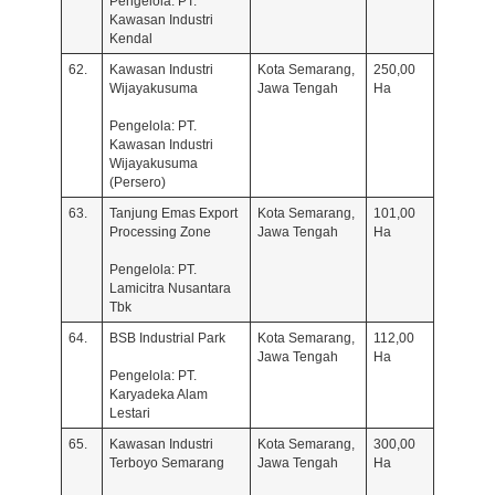
Pengelola: PT.
Kawasan Industri
Kendal
62.
Kawasan Industri
Kota Semarang,
250,00
Wijayakusuma
Jawa Tengah
Ha
Pengelola: PT.
Kawasan Industri
Wijayakusuma
(Persero)
63.
Tanjung Emas Export
Kota Semarang,
101,00
Processing Zone
Jawa Tengah
Ha
Pengelola: PT.
Lamicitra Nusantara
Tbk
64.
BSB Industrial Park
Kota Semarang,
112,00
Jawa Tengah
Ha
Pengelola: PT.
Karyadeka Alam
Lestari
65.
Kawasan Industri
Kota Semarang,
300,00
Terboyo Semarang
Jawa Tengah
Ha