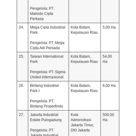
Pengelola: PT.
Malindo Cipta
Perkasa
24.
Mega Cipta Industrial
Kota Batam,
5,00 Ha
Park
Kepulauan Riau
Pengelola: PT. Mega
Cipta Adi Persada
25.
Taiwan International
Kota Batam,
54,00
Park
Kepulauan Riau
Ha
Pengelola: PT. Sigma
United Internasional
26.
Bintang Industrial
Kota Batam,
6,00 Ha
Park I
Kepulauan Riau
Pengelola: PT.
Bintang Propertindo
27.
Jakarta Industrial
Kota
500,00
Estate Pulogadung
Administrasi
Ha
Jakarta Timur,
Pengelola: PT.
DKI Jakarta
Jakarta Industrial