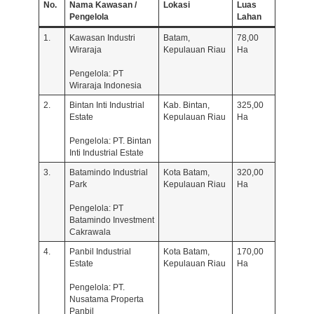
No.
Nama Kawasan /
Lokasi
Luas
Pengelola
Lahan
1.
Kawasan Industri
Batam,
78,00
Wiraraja
Kepulauan Riau
Ha
Pengelola: PT
Wiraraja Indonesia
2.
Bintan Inti Industrial
Kab. Bintan,
325,00
Estate
Kepulauan Riau
Ha
Pengelola: PT. Bintan
Inti Industrial Estate
3.
Batamindo Industrial
Kota Batam,
320,00
Park
Kepulauan Riau
Ha
Pengelola: PT
Batamindo Investment
Cakrawala
4.
Panbil Industrial
Kota Batam,
170,00
Estate
Kepulauan Riau
Ha
Pengelola: PT.
Nusatama Properta
Panbil