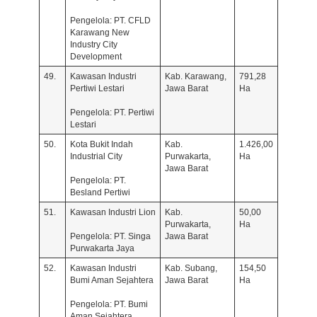
Pengelola: PT. CFLD
Karawang New
Industry City
Development
49.
Kawasan Industri
Kab. Karawang,
791,28
Pertiwi Lestari
Jawa Barat
Ha
Pengelola: PT. Pertiwi
Lestari
50.
Kota Bukit Indah
Kab.
1.426,00
Industrial City
Purwakarta,
Ha
Jawa Barat
Pengelola: PT.
Besland Pertiwi
51.
Kawasan Industri Lion
Kab.
50,00
Purwakarta,
Ha
Pengelola: PT. Singa
Jawa Barat
Purwakarta Jaya
52.
Kawasan Industri
Kab. Subang,
154,50
Bumi Aman Sejahtera
Jawa Barat
Ha
Pengelola: PT. Bumi
Aman Sejahtera