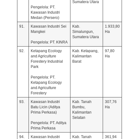
Sumatera Utara
Pengelola: PT.
Kawasan Industri
Medan (Persero)
91.
Kawasan Industri Sei
Kab.
1.933,80
Mangkei
Simalungun,
Ha
Sumatera Utara
Pengelola: PT. KINRA
92.
Ketapang Ecology
Kab. Ketapang,
97,80
and Agriculture
Kalimantan
Ha
Forestery Industrial
Barat
Park
Pengelola: PT.
Ketapang Ecology
and Agriculture
Forestery
93.
Kawasan Industri
Kab. Tanah
307,76
Batu Licin (Aditya
Bumbu,
Ha
Prima Perkasa)
Kalimantan
Selatan
Pengelola: PT. Aditya
Prima Perkasa
94.
Kawasan Industri
Kab. Tanah
361,94