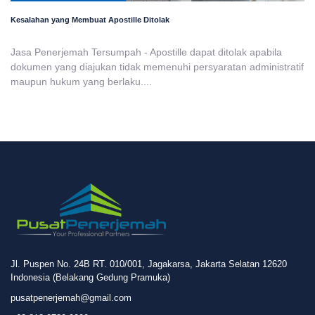
Kesalahan yang Membuat Apostille Ditolak
Jasa Penerjemah Tersumpah - Apostille dapat ditolak apabila
dokumen yang diajukan tidak memenuhi persyaratan administratif
maupun hukum yang berlaku....
Jl. Puspen No. 24B RT. 010/001, Jagakarsa, Jakarta Selatan 12620
Indonesia (Belakang Gedung Pramuka)
pusatpenerjemah@gmail.com