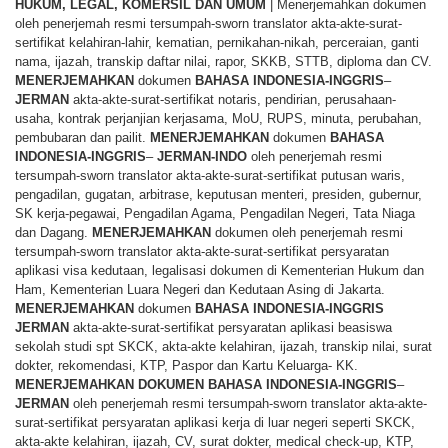
HUKUM, LEGAL, KOMERSIL DAN UMUM
| Menerjemahkan dokumen
oleh penerjemah resmi tersumpah-sworn translator akta-akte-surat-
sertifikat kelahiran-lahir, kematian, pernikahan-nikah, perceraian, ganti
nama, ijazah, transkip daftar nilai, rapor, SKKB, STTB, diploma dan CV.
MENERJEMAHKAN
dokumen
BAHASA
INDONESIA-INGGRIS
–
JERMAN
akta-akte-surat-sertifikat notaris, pendirian, perusahaan-
usaha, kontrak perjanjian kerjasama, MoU, RUPS, minuta, perubahan,
pembubaran dan pailit.
MENERJEMAHKAN
dokumen
BAHASA
INDONESIA-INGGRIS
–
JERMAN-INDO
oleh penerjemah resmi
tersumpah-sworn translator akta-akte-surat-sertifikat putusan waris,
pengadilan, gugatan, arbitrase, keputusan menteri, presiden, gubernur,
SK kerja-pegawai, Pengadilan Agama, Pengadilan Negeri, Tata Niaga
dan Dagang.
MENERJEMAHKAN
dokumen oleh penerjemah resmi
tersumpah-sworn translator akta-akte-surat-sertifikat persyaratan
aplikasi visa kedutaan, legalisasi dokumen di Kementerian Hukum dan
Ham, Kementerian Luara Negeri dan Kedutaan Asing di Jakarta.
MENERJEMAHKAN
dokumen
BAHASA
INDONESIA-INGGRIS
JERMAN
akta-akte-surat-sertifikat persyaratan aplikasi beasiswa
sekolah studi spt SKCK, akta-akte kelahiran, ijazah, transkip nilai, surat
dokter, rekomendasi, KTP, Paspor dan Kartu Keluarga- KK.
MENERJEMAHKAN
DOKUMEN
BAHASA
INDONESIA-INGGRIS
–
JERMAN
oleh penerjemah resmi tersumpah-sworn translator akta-akte-
surat-sertifikat persyaratan aplikasi kerja di luar negeri seperti SKCK,
akta-akte kelahiran, ijazah, CV, surat dokter, medical check-up, KTP,