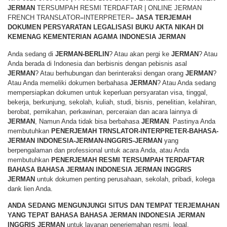
JERMAN
TERSUMPAH RESMI TERDAFTAR | ONLINE JERMAN
FRENCH TRANSLATOR
–
INTERPRETER
–
JASA TERJEMAH
DOKUMEN PERSYARATAN LEGALISASI BUKU AKTA NIKAH DI
KEMENAG KEMENTERIAN AGAMA INDONESIA JERMAN
Anda sedang di
JERMAN-BERLIN
? Atau akan pergi ke
JERMAN
? Atau
Anda berada di Indonesia dan berbisnis dengan pebisnis asal
JERMAN
? Atau berhubungan dan berinteraksi dengan orang
JERMAN
?
Atau Anda memeliki dokumen berbahasa
JERMAN
? Atau Anda sedang
mempersiapkan dokumen untuk keperluan persyaratan visa, tinggal,
bekerja, berkunjung, sekolah, kuliah, studi, bisnis, penelitian, kelahiran,
berobat, pernikahan, perkawinan, perceraian dan acara lainnya di
JERMAN
, Namun Anda tidak bisa berbahasa
JERMAN
. Pastinya Anda
membutuhkan
PENERJEMAH TRNSLATOR-INTERPRETER-BAHASA-
JERMAN INDONESIA-JERMAN-INGGRIS-JERMAN
yang
berpengalaman dan professional untuk acara Anda, atau Anda
membutuhkan
PENERJEMAH RESMI TERSUMPAH TERDAFTAR
BAHASA BAHASA JERMAN INDONESIA JERMAN INGGRIS
JERMAN
untuk dokumen penting perusahaan, sekolah, pribadi, kolega
dank lien Anda.
ANDA SEDANG MENGUNJUNGI SITUS DAN TEMPAT TERJEMAHAN
YANG TEPAT BAHASA
BAHASA JERMAN INDONESIA JERMAN
INGGRIS JERMAN
untuk layanan penerjemahan resmi, legal,