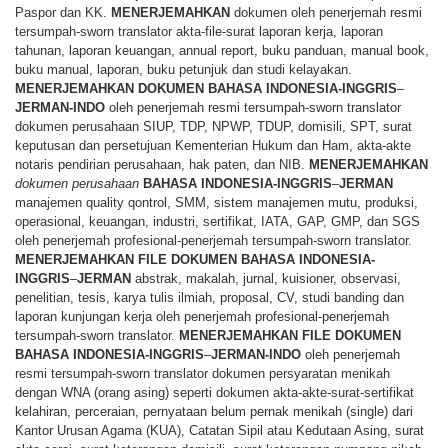
Paspor dan KK.
MENERJEMAHKAN
dokumen oleh penerjemah resmi
tersumpah-sworn translator akta-file-surat laporan kerja, laporan
tahunan, laporan keuangan, annual report, buku panduan, manual book,
buku manual, laporan, buku petunjuk dan studi kelayakan.
MENERJEMAHKAN
DOKUMEN
BAHASA
INDONESIA-INGGRIS
–
JERMAN-INDO
oleh penerjemah resmi tersumpah-sworn translator
dokumen perusahaan SIUP, TDP, NPWP, TDUP, domisili, SPT, surat
keputusan dan persetujuan Kementerian Hukum dan Ham, akta-akte
notaris pendirian perusahaan, hak paten, dan NIB.
MENERJEMAHKAN
dokumen perusahaan
BAHASA
INDONESIA-INGGRIS
–
JERMAN
manajemen quality qontrol, SMM, sistem manajemen mutu, produksi,
operasional, keuangan, industri, sertifikat, IATA, GAP, GMP, dan SGS
oleh penerjemah profesional-penerjemah tersumpah-sworn translator.
MENERJEMAHKAN
FILE
DOKUMEN
BAHASA
INDONESIA-
INGGRIS
–
JERMAN
abstrak, makalah, jurnal, kuisioner, observasi,
penelitian, tesis, karya tulis ilmiah, proposal, CV, studi banding dan
laporan kunjungan kerja oleh penerjemah profesional-penerjemah
tersumpah-sworn translator.
MENERJEMAHKAN
FILE
DOKUMEN
BAHASA
INDONESIA-INGGRIS
–
JERMAN-INDO
oleh penerjemah
resmi tersumpah-sworn translator dokumen persyaratan menikah
dengan WNA (orang asing) seperti dokumen akta-akte-surat-sertifikat
kelahiran, perceraian, pernyataan belum pernak menikah (single) dari
Kantor Urusan Agama (KUA), Catatan Sipil atau Kedutaan Asing, surat