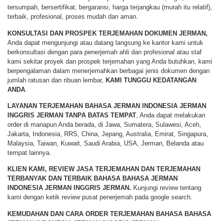
tersumpah, bersertifikat, bergaransi, harga terjangkau (murah itu relatif),
terbaik, profesional, proses mudah dan aman.
KONSULTASI DAN PROSPEK TERJEMAHAN DOKUMEN JERMAN,
Anda dapat mengunjungi atau datang langsung ke kantor kami untuk
berkonsultasi dengan para penerjemah ahli dan profesional atau staf
kami sekitar proyek dan prospek terjemahan yang Anda butuhkan, kami
berpengalaman dalam menerjemahkan berbagai jenis dokumen dengan
jumlah ratusan dan ribuan lembar,
KAMI TUNGGU KEDATANGAN
ANDA
.
LAYANAN TERJEMAHAN BAHASA
JERMAN INDONESIA JERMAN
INGGRIS JERMAN TANPA BATAS TEMPAT
, Anda dapat melakukan
order di manapun Anda berada, di Jawa, Sumatera, Sulawesi, Aceh,
Jakarta, Indonesia, RRS, China, Jepang, Australia, Emirat, Singapura,
Malaysia, Taiwan, Kuwait, Saudi Arabia, USA, Jerman, Belanda atau
tempat lainnya.
KLIEN KAMI, REVIEW JASA TERJEMAHAN DAN TERJEMAHAN
TERBANYAK DAN TERBAIK BAHASA
BAHASA JERMAN
INDONESIA JERMAN INGGRIS JERMAN.
Kunjungi review tentang
kami dengan ketik review pusat penerjemah pada google search.
KEMUDAHAN DAN CARA ORDER
TERJEMAHAN BAHASA
BAHASA