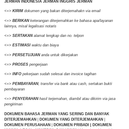
JERMAN INDONESIA JERMAN INGGRIS JERMAN
<=>
KIRIM
dokumen yang bakan diterjemahakn via email
<=>
BERIKAN
keterangan diterjemahkan ke bahasa apa/layanan
lainnya, misal legalisasi notaris
<=>
SERTAKAN
alamat lengkap dan no. telpon
<=>
ESTIMASI
waktu dan biaya
<=>
PERSETUJUAN
anda untuk dikerjakan
<=>
PROSES
pengerjaan
<=>
INFO
pekerjaan sudah selesai dan invoice tagihan
<=>
PEMBAYARAN
, transfer via bank atau cash, sertakan bukti
pembayaran
<=>
PENYERAHAN
hasil terjemahan, diambil atau dikirim via jasa
pengiriman
DOKUMEN BAHASA JERMAN YANG SERING DAN BANYAK
DITERJEMAHKAN
|
DOKUMEN YANG DITERJEMAHKAN
|
DOKUMEN PERUSAHAAN
|
DOKUMEN PRIBADI | DOKUMEN