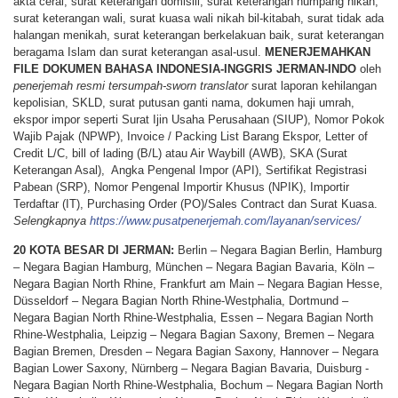
akta cerai, surat keterangan domisili, surat keterangan numpang nikah,
surat keterangan wali, surat kuasa wali nikah bil-kitabah, surat tidak ada
halangan menikah, surat keterangan berkelakuan baik, surat keterangan
beragama Islam dan surat keterangan asal-usul.
MENERJEMAHKAN
FILE
DOKUMEN
BAHASA
INDONESIA-INGGRIS JERMAN-INDO
oleh
penerjemah resmi tersumpah-sworn translator
surat laporan kehilangan
kepolisian, SKLD, surat putusan ganti nama, dokumen haji umrah,
ekspor impor seperti Surat Ijin Usaha Perusahaan (SIUP), Nomor Pokok
Wajib Pajak (NPWP), Invoice / Packing List Barang Ekspor, Letter of
Credit L/C, bill of lading (B/L) atau Air Waybill (AWB), SKA (Surat
Keterangan Asal), Angka Pengenal Impor (API), Sertifikat Registrasi
Pabean (SRP), Nomor Pengenal Importir Khusus (NPIK), Importir
Terdaftar (IT), Purchasing Order (PO)/Sales Contract dan Surat Kuasa.
Selengkapnya
https://www.pusatpenerjemah.com/layanan/services/
20 KOTA BESAR DI JERMAN:
Berlin – Negara Bagian Berlin, Hamburg
– Negara Bagian Hamburg, München – Negara Bagian Bavaria, Köln –
Negara Bagian North Rhine, Frankfurt am Main – Negara Bagian Hesse,
Düsseldorf – Negara Bagian North Rhine-Westphalia, Dortmund –
Negara Bagian North Rhine-Westphalia, Essen – Negara Bagian North
Rhine-Westphalia, Leipzig – Negara Bagian Saxony, Bremen – Negara
Bagian Bremen, Dresden – Negara Bagian Saxony, Hannover – Negara
Bagian Lower Saxony, Nürnberg – Negara Bagian Bavaria, Duisburg -
Negara Bagian North Rhine-Westphalia, Bochum – Negara Bagian North