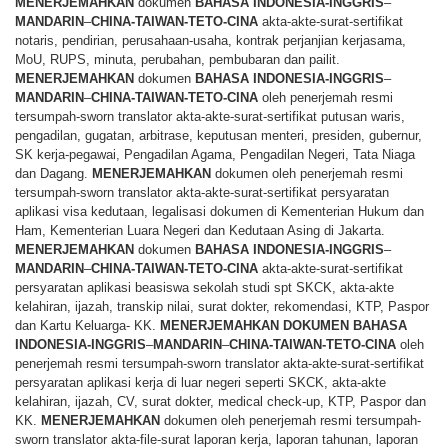
MENERJEMAHKAN
dokumen
BAHASA
INDONESIA-INGGRIS
–
MANDARIN
–
CHINA-TAIWAN-TETO-CINA
akta-akte-surat-sertifikat
notaris, pendirian, perusahaan-usaha, kontrak perjanjian kerjasama,
MoU, RUPS, minuta, perubahan, pembubaran dan pailit.
MENERJEMAHKAN
dokumen
BAHASA
INDONESIA-INGGRIS
–
MANDARIN
–
CHINA-TAIWAN-TETO-CINA
oleh penerjemah resmi
tersumpah-sworn translator akta-akte-surat-sertifikat putusan waris,
pengadilan, gugatan, arbitrase, keputusan menteri, presiden, gubernur,
SK kerja-pegawai, Pengadilan Agama, Pengadilan Negeri, Tata Niaga
dan Dagang.
MENERJEMAHKAN
dokumen oleh penerjemah resmi
tersumpah-sworn translator akta-akte-surat-sertifikat persyaratan
aplikasi visa kedutaan, legalisasi dokumen di Kementerian Hukum dan
Ham, Kementerian Luara Negeri dan Kedutaan Asing di Jakarta.
MENERJEMAHKAN
dokumen
BAHASA
INDONESIA-INGGRIS
–
MANDARIN
–
CHINA-TAIWAN-TETO-CINA
akta-akte-surat-sertifikat
persyaratan aplikasi beasiswa sekolah studi spt SKCK, akta-akte
kelahiran, ijazah, transkip nilai, surat dokter, rekomendasi, KTP, Paspor
dan Kartu Keluarga- KK.
MENERJEMAHKAN
DOKUMEN
BAHASA
INDONESIA-INGGRIS
–
MANDARIN
–
CHINA-TAIWAN-TETO-CINA
oleh
penerjemah resmi tersumpah-sworn translator akta-akte-surat-sertifikat
persyaratan aplikasi kerja di luar negeri seperti SKCK, akta-akte
kelahiran, ijazah, CV, surat dokter, medical check-up, KTP, Paspor dan
KK.
MENERJEMAHKAN
dokumen oleh penerjemah resmi tersumpah-
sworn translator akta-file-surat laporan kerja, laporan tahunan, laporan