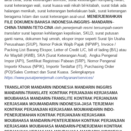
surat keterangan wali, surat kuasa wali nikah bil-kitabah, surat tidak ada
halangan menikah, surat keterangan berkelakuan baik, surat keterangan
beragama Islam dan surat keterangan asal-usul.
MENERJEMAHKAN
FILE
DOKUMEN
BAHASA
INDONESIA-INGGRIS
–
MANDARIN
–
CHINA-TAIWAN-TETO-CINA
oleh
penerjemah resmi tersumpah-sworn
translator
surat laporan kehilangan kepolisian, SKLD, surat putusan
ganti nama, dokumen haji umrah, ekspor impor seperti Surat Ijin Usaha
Perusahaan (SIUP), Nomor Pokok Wajib Pajak (NPWP), Invoice /
Packing List Barang Ekspor, Letter of Credit L/C, bill of lading (B/L) atau
Air Waybill (AWB), SKA (Surat Keterangan Asal), Angka Pengenal
Impor (API), Sertifikat Registrasi Pabean (SRP), Nomor Pengenal
Importir Khusus (NPIK), Importir Terdaftar (IT), Purchasing Order
(PO)/Sales Contract dan Surat Kuasa.
Selengkapnya
https://www.pusatpenerjemah.com/layanan/services/
TRANSLATOR MANDARIN INDONESIA MANDARIN INGGRIS
MANDARIN-TRANSLATE KONTRAK PERJANJIAN KERJASAMA
MOUBAHASA MANDARIN-TRANSLITE KONTRAK PERJANJIAN
KERJASAMA MOUMANDARIN INDONESIA-JASA TERJEMAH
KONTRAK PERJANJIAN KERJASAMA MOUMANDARIN INDO-
PENERJEMAHAN KONTRAK PERJANJIAN KERJASAMA
MOUBAHASA MANDARIN-PENTERJEMAH KONTRAK PERJANJIAN
KERJASAMA MOUBAHASA MANDARIN-PENERJEMAH KONTRAK