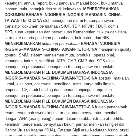
keuangan, annual report, buku panduan, manual book, buku manual,
laporan, buku petunjuk dan studi kelayakan.
MENERJEMAHKAN
DOKUMEN
BAHASA
INDONESIA-INGGRIS
–
MANDARIN
–
CHINA-
TAIWAN-TETO-CINA
oleh penerjemah resmi tersumpah-sworn
translator dokumen perusahaan SIUP, TDP, NPWP, TDUP, domisili,
SPT, surat keputusan dan persetujuan Kementerian Hukum dan Ham,
akta-akte notaris pendirian perusahaan, hak paten, dan NIB.
MENERJEMAHKAN
dokumen perusahaan
BAHASA
INDONESIA-
INGGRIS
–
MANDARIN
–
CHINA-TAIWAN-TETO-CINA
manajemen quality
qontrol, SMM, sistem manajemen mutu, produksi, operasional,
keuangan, industri, sertifikat, IATA, GAP, GMP, dan SGS oleh
penerjemah profesional-penerjemah tersumpah-sworn translator.
MENERJEMAHKAN
FILE
DOKUMEN
BAHASA
INDONESIA-
INGGRIS
–
MANDARIN
–
CHINA-TAIWAN-TETO-CINA
abstrak, makalah,
jurnal, kuisioner, observasi, penelitian, tesis, karya tulis ilmiah,
proposal, CV, studi banding dan laporan kunjungan kerja oleh
penerjemah profesional-penerjemah tersumpah-sworn translator.
MENERJEMAHKAN
FILE
DOKUMEN
BAHASA
INDONESIA-
INGGRIS
–
MANDARIN
–
CHINA-TAIWAN-TETO-CINA
oleh penerjemah
resmi tersumpah-sworn translator dokumen persyaratan menikah
dengan WNA (orang asing) seperti dokumen akta-akte-surat-sertifikat
kelahiran, perceraian, pernyataan belum pernak menikah (single) dari
Kantor Urusan Agama (KUA), Catatan Sipil atau Kedutaan Asing, surat
akta cerai, surat keterangan domisili, surat keterangan numpang nikah,