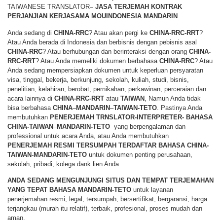
TAIWANESE TRANSLATOR
– JASA TERJEMAH KONTRAK
PERJANJIAN KERJASAMA MOUINDONESIA MANDARIN
Anda sedang di
CHINA-RRC
? Atau akan pergi ke
CHINA-RRC-RRT
?
Atau Anda berada di Indonesia dan berbisnis dengan pebisnis asal
CHINA-RRC
? Atau berhubungan dan berinteraksi dengan orang
CHINA-
RRC-RRT
? Atau Anda memeliki dokumen berbahasa
CHINA-RRC
? Atau
Anda sedang mempersiapkan dokumen untuk keperluan persyaratan
visa, tinggal, bekerja, berkunjung, sekolah, kuliah, studi, bisnis,
penelitian, kelahiran, berobat, pernikahan, perkawinan, perceraian dan
acara lainnya di
CHINA-RRC-RRT
atau
TAIWAN
, Namun Anda tidak
bisa berbahasa
CHINA
–
MANDARIN
–
TAIWAN-TETO
. Pastinya Anda
membutuhkan
PENERJEMAH TRNSLATOR-INTERPRETER- BAHASA
CHINA-TAIWAN
–
MANDARIN-TETO
yang berpengalaman dan
professional untuk acara Anda, atau Anda membutuhkan
PENERJEMAH RESMI TERSUMPAH TERDAFTAR BAHASA CHINA-
TAIWAN-MANDARIN-TETO
untuk dokumen penting perusahaan,
sekolah, pribadi, kolega dank lien Anda.
ANDA SEDANG MENGUNJUNGI SITUS DAN TEMPAT TERJEMAHAN
YANG TEPAT BAHASA MANDARIN-TETO
untuk layanan
penerjemahan resmi, legal, tersumpah, bersertifikat, bergaransi, harga
terjangkau (murah itu relatif), terbaik, profesional, proses mudah dan
aman.