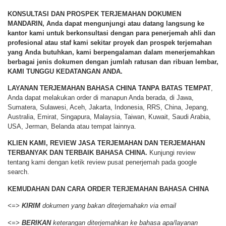
KONSULTASI DAN PROSPEK TERJEMAHAN DOKUMEN
MANDARIN
,
Anda dapat mengunjungi atau datang langsung ke
kantor kami untuk berkonsultasi dengan para penerjemah ahli dan
profesional atau staf kami sekitar proyek dan prospek terjemahan
yang Anda butuhkan, kami berpengalaman dalam menerjemahkan
berbagai jenis dokumen dengan jumlah ratusan dan ribuan lembar,
KAMI TUNGGU KEDATANGAN ANDA
.
LAYANAN TERJEMAHAN BAHASA CHINA TANPA BATAS TEMPAT
,
Anda dapat melakukan order di manapun Anda berada, di Jawa,
Sumatera, Sulawesi, Aceh, Jakarta, Indonesia, RRS, China, Jepang,
Australia, Emirat, Singapura, Malaysia, Taiwan, Kuwait, Saudi Arabia,
USA, Jerman, Belanda atau tempat lainnya.
KLIEN KAMI, REVIEW JASA TERJEMAHAN DAN TERJEMAHAN
TERBANYAK DAN TERBAIK BAHASA CHINA.
Kunjungi review
tentang kami dengan ketik review pusat penerjemah pada google
search.
KEMUDAHAN DAN CARA ORDER
TERJEMAHAN BAHASA CHINA
<=>
KIRIM
dokumen yang bakan diterjemahakn via email
<=>
BERIKAN
keterangan diterjemahkan ke bahasa apa/layanan