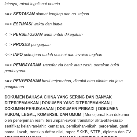
lainnya, misal legalisasi notaris
<=>
SERTAKAN
alamat lengkap dan no. telpon
<=>
ESTIMASI
waktu dan biaya
<=>
PERSETUJUAN
anda untuk dikerjakan
<=>
PROSES
pengerjaan
<=>
INFO
pekerjaan sudah selesai dan invoice tagihan
<=>
PEMBAYARAN
, transfer via bank atau cash, sertakan bukti
pembayaran
<=>
PENYERAHAN
hasil terjemahan, diambil atau dikirim via jasa
pengiriman
DOKUMEN BAHASA CHINA YANG SERING DAN BANYAK
DITERJEMAHKAN
|
DOKUMEN YANG DITERJEMAHKAN
|
DOKUMEN PERUSAHAAN
|
DOKUMEN PRIBADI | DOKUMEN
HUKUM, LEGAL, KOMERSIL DAN UMUM
| Menerjemahkan dokumen
oleh penerjemah resmi tersumpah-sworn translator akta-akte-surat-
sertifikat kelahiran-lahir, kematian, pernikahan-nikah, perceraian, ganti
nama, ijazah, transkip daftar nilai, rapor, SKKB, STTB, diploma dan CV.