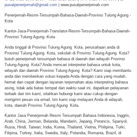
pusatpenerjemah@gmail.com
| www.pusatpenerjemah.com
Penerjemah-Resmi-Tersumpah-Bahasa-Daerah-Provinsi Tulung Agung -
Kota
Kantor-Jasa-Penerjemah-Translator-Resmi-Tersumpah-Bahasa-Daerah-
Provinsi Tulung Agung -Kota
Anda tinggal di Provinsi Tulung Agung Kota, perusahaan anda di
Provinsi Tulung Agung Kota, sekolah di Provinsi Tulung Agung Kota?
butuh penerjemah tersumpah bahasa di daerah dan wilayah Provinsi
Tulung Agung Kota? Anda mencari interpreter bahasa untuk kota,
wilayah dan daerah Provinsi Tulung Agung Kota? Kami siap membantu
anda dan memberikan solusi kepada Anda dengan cara yang mudah,
hemat dan cepat dengan layanan terjemahan atau interpreting bahasa
asing, tidak ada batas tempat dan waktu saat ini, dapatkan pelayanan
terbaik dari tim kami, silahkan hubungi kami atau cukup dengan
mengirim pesan via email, tim kami siap melayani Anda di wilayah,
kota, daerah Provinsi Tulung Agung Kota.
Kantor Jasa Penerjemah Resmi Tersumpah Bahasa Indonesia, Inggris,
Arab, China, Jerman, Belanda, Mandarin, Jepang, Perancis, Spanyol,
Rusia, Hindi, Taiwan, India, Korea, Thailand, Vietna, Philipina, Turki,
Filipina, Turkey, Italia, Swedia, Italy, Polandia, Romania, Brazil, di