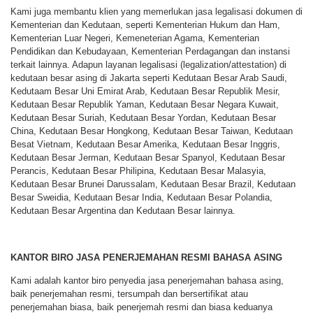
Kami juga membantu klien yang memerlukan jasa legalisasi dokumen di
Kementerian dan Kedutaan, seperti Kementerian Hukum dan Ham,
Kementerian Luar Negeri, Kemeneterian Agama, Kementerian
Pendidikan dan Kebudayaan, Kementerian Perdagangan dan instansi
terkait lainnya. Adapun layanan legalisasi (legalization/attestation) di
kedutaan besar asing di Jakarta seperti Kedutaan Besar Arab Saudi,
Kedutaam Besar Uni Emirat Arab, Kedutaan Besar Republik Mesir,
Kedutaan Besar Republik Yaman, Kedutaan Besar Negara Kuwait,
Kedutaan Besar Suriah, Kedutaan Besar Yordan, Kedutaan Besar
China, Kedutaan Besar Hongkong, Kedutaan Besar Taiwan, Kedutaan
Besat Vietnam, Kedutaan Besar Amerika, Kedutaan Besar Inggris,
Kedutaan Besar Jerman, Kedutaan Besar Spanyol, Kedutaan Besar
Perancis, Kedutaan Besar Philipina, Kedutaan Besar Malasyia,
Kedutaan Besar Brunei Darussalam, Kedutaan Besar Brazil, Kedutaan
Besar Sweidia, Kedutaan Besar India, Kedutaan Besar Polandia,
Kedutaan Besar Argentina dan Kedutaan Besar lainnya.
KANTOR BIRO JASA PENERJEMAHAN RESMI BAHASA ASING
Kami adalah kantor biro penyedia jasa penerjemahan bahasa asing,
baik penerjemahan resmi, tersumpah dan bersertifikat atau
penerjemahan biasa, baik penerjemah resmi dan biasa keduanya