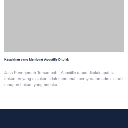
Kesalahan yang Membuat Apostille Ditolak
Jasa Penerjemah Tersumpah - Apostille dapat ditolak apabila
dokumen yang diajukan tidak memenuhi persyaratan administratif
maupun hukum yang berlaku....