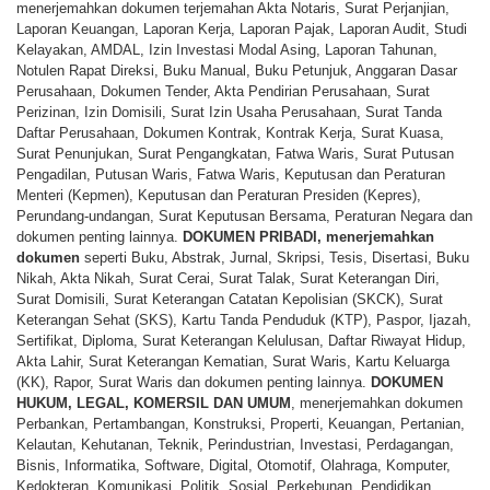
menerjemahkan dokumen terjemahan Akta Notaris, Surat Perjanjian,
Laporan Keuangan, Laporan Kerja, Laporan Pajak, Laporan Audit, Studi
Kelayakan, AMDAL, Izin Investasi Modal Asing, Laporan Tahunan,
Notulen Rapat Direksi, Buku Manual, Buku Petunjuk, Anggaran Dasar
Perusahaan, Dokumen Tender, Akta Pendirian Perusahaan, Surat
Perizinan, Izin Domisili, Surat Izin Usaha Perusahaan, Surat Tanda
Daftar Perusahaan, Dokumen Kontrak, Kontrak Kerja, Surat Kuasa,
Surat Penunjukan, Surat Pengangkatan, Fatwa Waris, Surat Putusan
Pengadilan, Putusan Waris, Fatwa Waris, Keputusan dan Peraturan
Menteri (Kepmen), Keputusan dan Peraturan Presiden (Kepres),
Perundang-undangan, Surat Keputusan Bersama, Peraturan Negara dan
dokumen penting lainnya.
DOKUMEN PRIBADI,
menerjemahkan
dokumen
seperti Buku, Abstrak, Jurnal, Skripsi, Tesis, Disertasi, Buku
Nikah, Akta Nikah, Surat Cerai, Surat Talak, Surat Keterangan Diri,
Surat Domisili, Surat Keterangan Catatan Kepolisian (SKCK), Surat
Keterangan Sehat (SKS), Kartu Tanda Penduduk (KTP), Paspor, Ijazah,
Sertifikat, Diploma, Surat Keterangan Kelulusan, Daftar Riwayat Hidup,
Akta Lahir, Surat Keterangan Kematian, Surat Waris, Kartu Keluarga
(KK), Rapor, Surat Waris dan dokumen penting lainnya.
DOKUMEN
HUKUM, LEGAL, KOMERSIL DAN UMUM
, menerjemahkan dokumen
Perbankan, Pertambangan, Konstruksi, Properti, Keuangan, Pertanian,
Kelautan, Kehutanan, Teknik, Perindustrian, Investasi, Perdagangan,
Bisnis, Informatika, Software, Digital, Otomotif, Olahraga, Komputer,
Kedokteran, Komunikasi, Politik, Sosial, Perkebunan, Pendidikan,