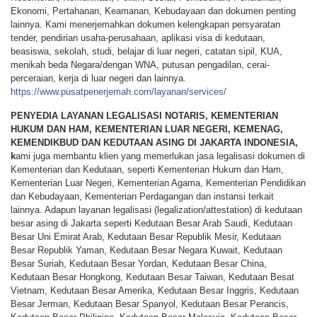
Ekonomi, Pertahanan, Keamanan, Kebudayaan dan dokumen penting
lainnya. Kami menerjemahkan dokumen kelengkapan persyaratan
tender, pendirian usaha-perusahaan, aplikasi visa di kedutaan,
beasiswa, sekolah, studi, belajar di luar negeri, catatan sipil, KUA,
menikah beda Negara/dengan WNA, putusan pengadilan, cerai-
perceraian, kerja di luar negeri dan lainnya.
https://www.pusatpenerjemah.com/layanan/services/
PENYEDIA LAYANAN LEGALISASI NOTARIS, KEMENTERIAN
HUKUM DAN HAM, KEMENTERIAN LUAR NEGERI, KEMENAG,
KEMENDIKBUD DAN KEDUTAAN ASING DI JAKARTA INDONESIA,
k
ami juga membantu klien yang memerlukan jasa legalisasi dokumen di
Kementerian dan Kedutaan, seperti Kementerian Hukum dan Ham,
Kementerian Luar Negeri, Kementerian Agama, Kementerian Pendidikan
dan Kebudayaan, Kementerian Perdagangan dan instansi terkait
lainnya. Adapun layanan legalisasi (legalization/attestation) di kedutaan
besar asing di Jakarta seperti Kedutaan Besar Arab Saudi, Kedutaan
Besar Uni Emirat Arab, Kedutaan Besar Republik Mesir, Kedutaan
Besar Republik Yaman, Kedutaan Besar Negara Kuwait, Kedutaan
Besar Suriah, Kedutaan Besar Yordan, Kedutaan Besar China,
Kedutaan Besar Hongkong, Kedutaan Besar Taiwan, Kedutaan Besat
Vietnam, Kedutaan Besar Amerika, Kedutaan Besar Inggris, Kedutaan
Besar Jerman, Kedutaan Besar Spanyol, Kedutaan Besar Perancis,