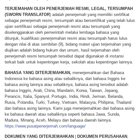
TERJEMAHAN OLEH PENERJEMAH RESMI, LEGAL, TERSUMPAH
(SWORN TRANSLATOR
) adalah penerjemah yang memiliki sertifikat
sebagai penerjemah resmi, tersumpah atau bersertifikat yang telah lulus
ujian sertifikasi sebagai penerjemah resmi atau tersumpah yang
diselenggarakan oleh pemerintah melalui lembaga bahasa yang
ditunjuk, kualifikasi penerjemahan resmi atau tersumpah harus lulus
dengan nilai di atas sembilan (9), bidang materi ujian terjemahan yang
diujikan adalah bidang hukum dan umum, hasil terjemahan oleh
penerjemah resmi tersumpah tersebut dapat digunakan di instansi
terkait baik untuk kepentingan kerja, sekolah atau kepentingan lainnya.
BAHASA YANG DITERJEMAHKAN,
menerjemahkan dari Bahasa
Indonesia ke bahasa asing atau sebaliknya, dari bahasa Inggris ke
bahasa asing lainnya atau sebaliknya, bahasa asing tersebut adalah
bahasa Inggris, Arab, China, Mandarin, Korea, Taiwan, Jepang,
Perancis, Italia, Spanyol, Portugis, India, Hindi, Jerman, Belanda,
Rusia, Polandia, Turki, Turkey, Vietnam, Malasyia, Philipina, Thailand
dan bahasa asing lainnya. Kami juga menerjemahkan dari bahasa asing
ke bahasa daerah atau sebaliknya seperti bahasa Jawa, Sunda,
Madura, Minang, Aceh, Melayu dan bahasa daerah lainnya.
https://www.pusatpenerjemah.com/language/
DOKUMEN YANG DITERJEMAHKAN
|
DOKUMEN PERUSAHAAN
,