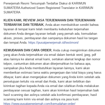
Penerjemah Resmi Tersumpah Terdaftar Diakui di KARIMUN
SUMATERA Authorized Sworn Registered Translator in KARIMUN
SUMATERA
KLIEN KAMI, REVIEW JASA TERJEMAHAN DAN TERJEMAHAN
TERBANYAK DAN TERBAIK
, Anda akan membuktikan sendiri bahwa
layanan di tempat kami telah membantu kebutuhan terjemahan
dokumen Anda dengan layanan terbaik yang pernah ada, kemudahan
akses, proses, pembayaran dan sampainya dokumen hasil ke tangan
dan tempat Anda.
https://pusatpenerjemah.id/testimoni/
KEMUDAHAN DAN CARA ORDER
, Anda cukup mengirimkan dokumen
yang akan Anda terjemahkan via email dalam bentuk word, jpeg, pdf
atau lainnya ke alamat email kami, sertakan alamat lengkap dan nomor
telpon, cantumkan dokumen akan diterjemahkan ke bahasa apa,
sampaikan jika Anda membutuhkan layanan lainnya, kami akan
memberikan estimasi lama waktu pengerjaan dan total biaya yang harus
dibayar, kami akan mengerjakan dokumen yang Anda kirim setelah ada
persetujuan tertulis via email dari Anda, kami akan terbitkan dan
kirimkan tagihan kepada Anda via email dan silahkan Anda melakukan
pembayaran sesuai tagihan, kami akan kirimkan hasil terjemahan baik
hasil scanning dan aslinya setelah ada konfirmasi pembayaran, hasil
scanning kami kirim via email dan aslinya via jasa kurir.
https://www.pusatpenerjemah.com/kemudahan-order/