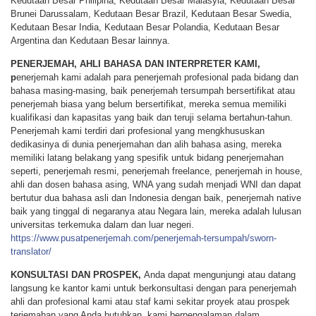
Kedutaan Besar Philipina, Kedutaan Besar Malasyia, Kedutaan Besar
Brunei Darussalam, Kedutaan Besar Brazil, Kedutaan Besar Swedia,
Kedutaan Besar India, Kedutaan Besar Polandia, Kedutaan Besar
Argentina dan Kedutaan Besar lainnya.
PENERJEMAH, AHLI BAHASA DAN INTERPRETER KAMI,
p
enerjemah kami adalah para penerjemah profesional pada bidang dan
bahasa masing-masing, baik penerjemah tersumpah bersertifikat atau
penerjemah biasa yang belum bersertifikat, mereka semua memiliki
kualifikasi dan kapasitas yang baik dan teruji selama bertahun-tahun.
Penerjemah kami terdiri dari profesional yang mengkhususkan
dedikasinya di dunia penerjemahan dan alih bahasa asing, mereka
memiliki latang belakang yang spesifik untuk bidang penerjemahan
seperti, penerjemah resmi, penerjemah freelance, penerjemah in house,
ahli dan dosen bahasa asing, WNA yang sudah menjadi WNI dan dapat
bertutur dua bahasa asli dan Indonesia dengan baik, penerjemah native
baik yang tinggal di negaranya atau Negara lain, mereka adalah lulusan
universitas terkemuka dalam dan luar negeri.
https://www.pusatpenerjemah.com/penerjemah-tersumpah/sworn-
translator/
KONSULTASI DAN PROSPEK,
Anda dapat mengunjungi atau datang
langsung ke kantor kami untuk berkonsultasi dengan para penerjemah
ahli dan profesional kami atau staf kami sekitar proyek atau prospek
terjemahan yang Anda butuhkan, kami berpengalaman dalam