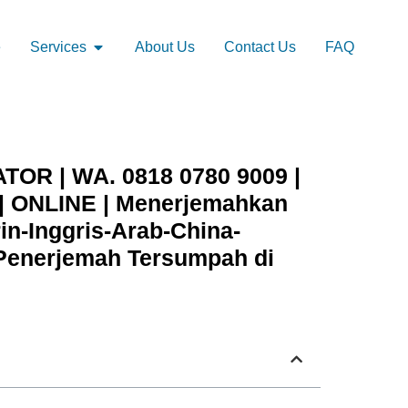
e
Services
About Us
Contact Us
FAQ
R | WA. 0818 0780 9009 |
ONLINE | Menerjemahkan
n-Inggris-Arab-China-
 Penerjemah Tersumpah di