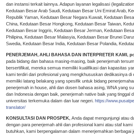
dan instansi terkait lainnya. Adapun layanan legalisasi (legalizatio
Kedutaan Besar Arab Saudi, Kedutaan Besar Uni Emirat Arab, Ke
Republik Yaman, Kedutaan Besar Negara Kuwait, Kedutaan Besar
China, Kedutaan Besar Hongkong, Kedutaan Besar Taiwan, Kedu
Kedutaan Besar Inggris, Kedutaan Besar Jerman, Kedutaan Besa
Philipina, Kedutaan Besar Malasyia, Kedutaan Besar Brunei Dar
Swedia, Kedutaan Besar India, Kedutaan Besar Polandia, Kedutaa
PENERJEMAH, AHLI BAHASA DAN INTERPRETER KAMI,
p
pada bidang dan bahasa masing-masing, baik penerjemah tersump
bersertifikat, mereka semua memiliki kualifikasi dan kapasitas y
kami terdiri dari profesional yang mengkhususkan dedikasinya di
memiliki latang belakang yang spesifik untuk bidang penerjemaha
penerjemah in house, ahli dan dosen bahasa asing, WNA yang su
dan Indonesia dengan baik, penerjemah native baik yang tinggal d
universitas terkemuka dalam dan luar negeri.
https://www.pusat
translator/
KONSULTASI DAN PROSPEK,
Anda dapat mengunjungi atau da
dengan para penerjemah ahli dan profesional kami atau staf kami
butuhkan, kami berpengalaman dalam menerjemahkan berbagai j