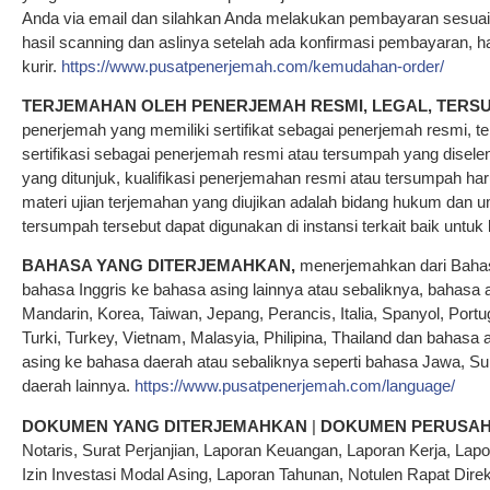
Anda via email dan silahkan Anda melakukan pembayaran sesuai t
hasil scanning dan aslinya setelah ada konfirmasi pembayaran, has
kurir.
https://www.pusatpenerjemah.com/kemudahan-order/
TERJEMAHAN OLEH PENERJEMAH RESMI, LEGAL, TER
penerjemah yang memiliki sertifikat sebagai penerjemah resmi, ter
sertifikasi sebagai penerjemah resmi atau tersumpah yang disel
yang ditunjuk, kualifikasi penerjemahan resmi atau tersumpah haru
materi ujian terjemahan yang diujikan adalah bidang hukum dan 
tersumpah tersebut dapat digunakan di instansi terkait baik untuk
BAHASA YANG DITERJEMAHKAN,
menerjemahkan dari Bahasa
bahasa Inggris ke bahasa asing lainnya atau sebaliknya, bahasa a
Mandarin, Korea, Taiwan, Jepang, Perancis, Italia, Spanyol, Portug
Turki, Turkey, Vietnam, Malasyia, Philipina, Thailand dan bahas
asing ke bahasa daerah atau sebaliknya seperti bahasa Jawa, S
daerah lainnya.
https://www.pusatpenerjemah.com/language/
DOKUMEN YANG DITERJEMAHKAN
|
DOKUMEN PERUSA
Notaris, Surat Perjanjian, Laporan Keuangan, Laporan Kerja, Lap
Izin Investasi Modal Asing, Laporan Tahunan, Notulen Rapat Dir