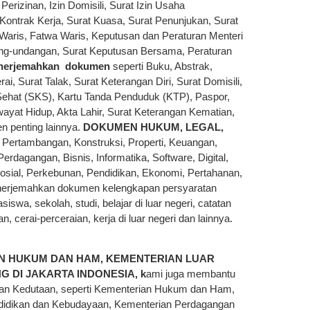
rizinan, Izin Domisili, Surat Izin Usaha
ontrak Kerja, Surat Kuasa, Surat Penunjukan, Surat
Waris, Fatwa Waris, Keputusan dan Peraturan Menteri
ng-undangan, Surat Keputusan Bersama, Peraturan
nerjemahkan dokumen
seperti Buku, Abstrak,
rai, Surat Talak, Surat Keterangan Diri, Surat Domisili,
Sehat (SKS), Kartu Tanda Penduduk (KTP), Paspor,
iwayat Hidup, Akta Lahir, Surat Keterangan Kematian,
n penting lainnya.
DOKUMEN HUKUM, LEGAL,
ertambangan, Konstruksi, Properti, Keuangan,
Perdagangan, Bisnis, Informatika, Software, Digital,
Sosial, Perkebunan, Pendidikan, Ekonomi, Pertahanan,
nerjemahkan dokumen kelengkapan persyaratan
iswa, sekolah, studi, belajar di luar negeri, catatan
cerai-perceraian, kerja di luar negeri dan lainnya.
AN HUKUM DAN HAM, KEMENTERIAN LUAR
 DI JAKARTA INDONESIA, k
ami juga membantu
 dan Kedutaan, seperti Kementerian Hukum dan Ham,
didikan dan Kebudayaan, Kementerian Perdagangan