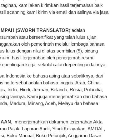
agihan, kami akan kirimkan hasil terjemahan baik
il scanning kami kirim via email dan aslinya via jasa
SUMPAH (SWORN TRANSLATOR
) adalah
sumpah atau bersertifikat yang telah lulus ujian
enggarakan oleh pemerintah melalui lembaga bahasa
s lulus dengan nilai di atas sembilan (9), bidang
umum, hasil terjemahan oleh penerjemah resmi
 kepentingan kerja, sekolah atau kepentingan lainnya.
 Indonesia ke bahasa asing atau sebaliknya, dari
sing tersebut adalah bahasa Inggris, Arab, China,
is, India, Hindi, Jerman, Belanda, Rusia, Polandia,
a asing lainnya. Kami juga menerjemahkan dari bahasa
unda, Madura, Minang, Aceh, Melayu dan bahasa
HAAN
, menerjemahkan dokumen terjemahan Akta
oran Pajak, Laporan Audit, Studi Kelayakan, AMDAL,
eksi, Buku Manual, Buku Petunjuk, Anggaran Dasar