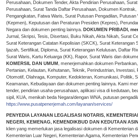
Perusahaan, Dokumen Tender, Akta Pendirian Perusahaan, Surat Pe
Perusahaan, Surat Tanda Daftar Perusahaan, Dokumen Kontrak, K
Pengangkatan, Fatwa Waris, Surat Putusan Pengadilan, Putusan 
(Kepmen), Keputusan dan Peraturan Presiden (Kepres), Perunda
Negara dan dokumen penting lainnya.
DOKUMEN PRIBADI,
me
Jurnal, Skripsi, Tesis, Disertasi, Buku Nikah, Akta Nikah, Surat Ce
Surat Keterangan Catatan Kepolisian (SKCK), Surat Keterangan 
Ijazah, Sertifikat, Diploma, Surat Keterangan Kelulusan, Daftar R
Surat Waris, Kartu Keluarga (KK), Rapor, Surat Waris dan dokume
KOMERSIL DAN UMUM
, menerjemahkan dokumen Perbankan, P
Pertanian, Kelautan, Kehutanan, Teknik, Perindustrian, Investasi, 
Otomotif, Olahraga, Komputer, Kedokteran, Komunikasi, Politik, 
Keamanan, Kebudayaan dan dokumen penting lainnya. Kami me
tender, pendirian usaha-perusahaan, aplikasi visa di kedutaan, beas
sipil, KUA, menikah beda Negara/dengan WNA, putusan pengadilan, 
https://www.pusatpenerjemah.com/layanan/services/
PENYEDIA LAYANAN LEGALISASI NOTARIS, KEMENTERI
NEGERI, KEMENAG, KEMENDIKBUD DAN KEDUTAAN ASING
klien yang memerlukan jasa legalisasi dokumen di Kementerian
Kementerian Luar Negeri, Kementerian Agama, Kementerian Pen