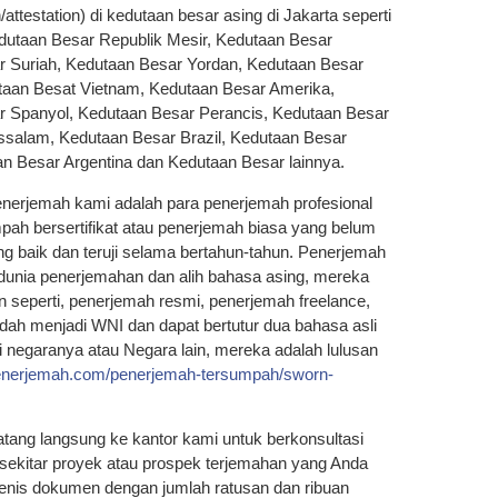
n/attestation) di kedutaan besar asing di Jakarta seperti
dutaan Besar Republik Mesir, Kedutaan Besar
 Suriah, Kedutaan Besar Yordan, Kedutaan Besar
taan Besat Vietnam, Kedutaan Besar Amerika,
r Spanyol, Kedutaan Besar Perancis, Kedutaan Besar
ussalam, Kedutaan Besar Brazil, Kedutaan Besar
n Besar Argentina dan Kedutaan Besar lainnya.
enerjemah kami adalah para penerjemah profesional
ah bersertifikat atau penerjemah biasa yang belum
ang baik dan teruji selama bertahun-tahun. Penerjemah
 dunia penerjemahan dan alih bahasa asing, mereka
n seperti, penerjemah resmi, penerjemah freelance,
dah menjadi WNI dan dapat bertutur dua bahasa asli
i negaranya atau Negara lain, mereka adalah lulusan
penerjemah.com/penerjemah-tersumpah/sworn-
tang langsung ke kantor kami untuk berkonsultasi
 sekitar proyek atau prospek terjemahan yang Anda
enis dokumen dengan jumlah ratusan dan ribuan