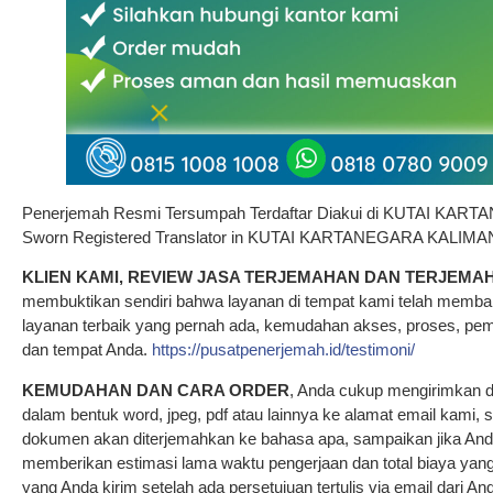
Penerjemah Resmi Tersumpah Terdaftar Diakui di KUTAI KA
Sworn Registered Translator in KUTAI KARTANEGARA KALI
KLIEN KAMI, REVIEW JASA TERJEMAHAN DAN TERJEMA
membuktikan sendiri bahwa layanan di tempat kami telah memb
layanan terbaik yang pernah ada, kemudahan akses, proses, pe
dan tempat Anda.
https://pusatpenerjemah.id/testimoni/
KEMUDAHAN DAN CARA ORDER
, Anda cukup mengirimkan 
dalam bentuk word, jpeg, pdf atau lainnya ke alamat email kami,
dokumen akan diterjemahkan ke bahasa apa, sampaikan jika An
memberikan estimasi lama waktu pengerjaan dan total biaya ya
yang Anda kirim setelah ada persetujuan tertulis via email dari A