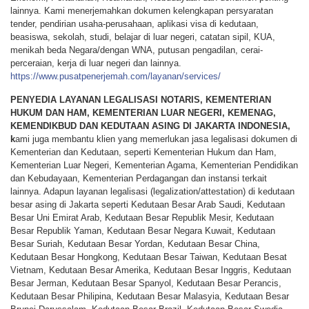
lainnya. Kami menerjemahkan dokumen kelengkapan persyaratan
tender, pendirian usaha-perusahaan, aplikasi visa di kedutaan,
beasiswa, sekolah, studi, belajar di luar negeri, catatan sipil, KUA,
menikah beda Negara/dengan WNA, putusan pengadilan, cerai-
perceraian, kerja di luar negeri dan lainnya.
https://www.pusatpenerjemah.com/layanan/services/
PENYEDIA LAYANAN LEGALISASI NOTARIS, KEMENTERIAN
HUKUM DAN HAM, KEMENTERIAN LUAR NEGERI, KEMENAG,
KEMENDIKBUD DAN KEDUTAAN ASING DI JAKARTA INDONESIA,
k
ami juga membantu klien yang memerlukan jasa legalisasi dokumen di
Kementerian dan Kedutaan, seperti Kementerian Hukum dan Ham,
Kementerian Luar Negeri, Kementerian Agama, Kementerian Pendidikan
dan Kebudayaan, Kementerian Perdagangan dan instansi terkait
lainnya. Adapun layanan legalisasi (legalization/attestation) di kedutaan
besar asing di Jakarta seperti Kedutaan Besar Arab Saudi, Kedutaan
Besar Uni Emirat Arab, Kedutaan Besar Republik Mesir, Kedutaan
Besar Republik Yaman, Kedutaan Besar Negara Kuwait, Kedutaan
Besar Suriah, Kedutaan Besar Yordan, Kedutaan Besar China,
Kedutaan Besar Hongkong, Kedutaan Besar Taiwan, Kedutaan Besat
Vietnam, Kedutaan Besar Amerika, Kedutaan Besar Inggris, Kedutaan
Besar Jerman, Kedutaan Besar Spanyol, Kedutaan Besar Perancis,
Kedutaan Besar Philipina, Kedutaan Besar Malasyia, Kedutaan Besar