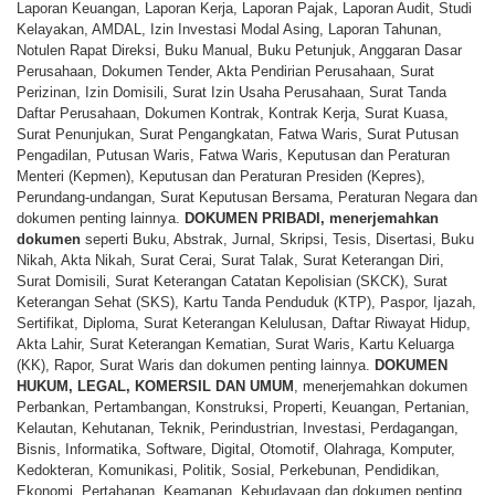
Laporan Keuangan, Laporan Kerja, Laporan Pajak, Laporan Audit, Studi
Kelayakan, AMDAL, Izin Investasi Modal Asing, Laporan Tahunan,
Notulen Rapat Direksi, Buku Manual, Buku Petunjuk, Anggaran Dasar
Perusahaan, Dokumen Tender, Akta Pendirian Perusahaan, Surat
Perizinan, Izin Domisili, Surat Izin Usaha Perusahaan, Surat Tanda
Daftar Perusahaan, Dokumen Kontrak, Kontrak Kerja, Surat Kuasa,
Surat Penunjukan, Surat Pengangkatan, Fatwa Waris, Surat Putusan
Pengadilan, Putusan Waris, Fatwa Waris, Keputusan dan Peraturan
Menteri (Kepmen), Keputusan dan Peraturan Presiden (Kepres),
Perundang-undangan, Surat Keputusan Bersama, Peraturan Negara dan
dokumen penting lainnya.
DOKUMEN PRIBADI,
menerjemahkan
dokumen
seperti Buku, Abstrak, Jurnal, Skripsi, Tesis, Disertasi, Buku
Nikah, Akta Nikah, Surat Cerai, Surat Talak, Surat Keterangan Diri,
Surat Domisili, Surat Keterangan Catatan Kepolisian (SKCK), Surat
Keterangan Sehat (SKS), Kartu Tanda Penduduk (KTP), Paspor, Ijazah,
Sertifikat, Diploma, Surat Keterangan Kelulusan, Daftar Riwayat Hidup,
Akta Lahir, Surat Keterangan Kematian, Surat Waris, Kartu Keluarga
(KK), Rapor, Surat Waris dan dokumen penting lainnya.
DOKUMEN
HUKUM, LEGAL, KOMERSIL DAN UMUM
, menerjemahkan dokumen
Perbankan, Pertambangan, Konstruksi, Properti, Keuangan, Pertanian,
Kelautan, Kehutanan, Teknik, Perindustrian, Investasi, Perdagangan,
Bisnis, Informatika, Software, Digital, Otomotif, Olahraga, Komputer,
Kedokteran, Komunikasi, Politik, Sosial, Perkebunan, Pendidikan,
Ekonomi, Pertahanan, Keamanan, Kebudayaan dan dokumen penting