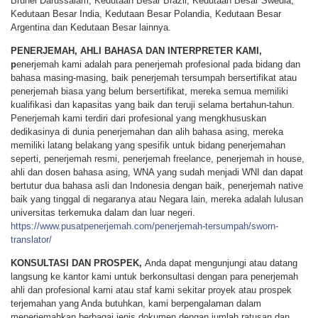
Brunei Darussalam, Kedutaan Besar Brazil, Kedutaan Besar Swedia,
Kedutaan Besar India, Kedutaan Besar Polandia, Kedutaan Besar
Argentina dan Kedutaan Besar lainnya.
PENERJEMAH, AHLI BAHASA DAN INTERPRETER KAMI,
p
enerjemah kami adalah para penerjemah profesional pada bidang dan
bahasa masing-masing, baik penerjemah tersumpah bersertifikat atau
penerjemah biasa yang belum bersertifikat, mereka semua memiliki
kualifikasi dan kapasitas yang baik dan teruji selama bertahun-tahun.
Penerjemah kami terdiri dari profesional yang mengkhususkan
dedikasinya di dunia penerjemahan dan alih bahasa asing, mereka
memiliki latang belakang yang spesifik untuk bidang penerjemahan
seperti, penerjemah resmi, penerjemah freelance, penerjemah in house,
ahli dan dosen bahasa asing, WNA yang sudah menjadi WNI dan dapat
bertutur dua bahasa asli dan Indonesia dengan baik, penerjemah native
baik yang tinggal di negaranya atau Negara lain, mereka adalah lulusan
universitas terkemuka dalam dan luar negeri.
https://www.pusatpenerjemah.com/penerjemah-tersumpah/sworn-
translator/
KONSULTASI DAN PROSPEK,
Anda dapat mengunjungi atau datang
langsung ke kantor kami untuk berkonsultasi dengan para penerjemah
ahli dan profesional kami atau staf kami sekitar proyek atau prospek
terjemahan yang Anda butuhkan, kami berpengalaman dalam
menerjemahkan berbagai jenis dokumen dengan jumlah ratusan dan