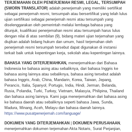
TERJEMAHAN OLEH PENERJEMAH RESMI, LEGAL, TERSUMPAH
(SWORN TRANSLATOR
) adalah penerjemah yang memiliki sertifikat
sebagai penerjemah resmi, tersumpah atau bersertifikat yang telah lulus
ujian sertifikasi sebagai penerjemah resmi atau tersumpah yang
diselenggarakan oleh pemerintah melalui lembaga bahasa yang
ditunjuk, kualifikasi penerjemahan resmi atau tersumpah harus lulus
dengan nilai di atas sembilan (9), bidang materi ujian terjemahan yang
diujikan adalah bidang hukum dan umum, hasil terjemahan oleh
penerjemah resmi tersumpah tersebut dapat digunakan di instansi
terkait baik untuk kepentingan kerja, sekolah atau kepentingan lainnya.
BAHASA YANG DITERJEMAHKAN,
menerjemahkan dari Bahasa
Indonesia ke bahasa asing atau sebaliknya, dari bahasa Inggris ke
bahasa asing lainnya atau sebaliknya, bahasa asing tersebut adalah
bahasa Inggris, Arab, China, Mandarin, Korea, Taiwan, Jepang,
Perancis, Italia, Spanyol, Portugis, India, Hindi, Jerman, Belanda,
Rusia, Polandia, Turki, Turkey, Vietnam, Malasyia, Philipina, Thailand
dan bahasa asing lainnya. Kami juga menerjemahkan dari bahasa asing
ke bahasa daerah atau sebaliknya seperti bahasa Jawa, Sunda,
Madura, Minang, Aceh, Melayu dan bahasa daerah lainnya.
https://www.pusatpenerjemah.com/language/
DOKUMEN YANG DITERJEMAHKAN
|
DOKUMEN PERUSAHAAN
,
menerjemahkan dokumen terjemahan Akta Notaris, Surat Perjanjian,