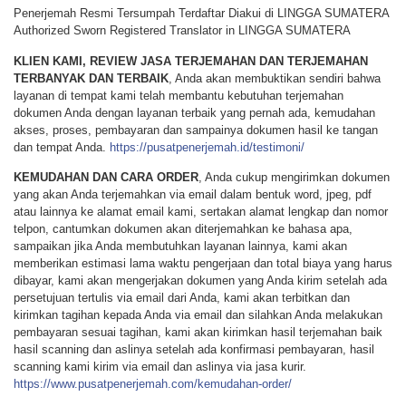
Penerjemah Resmi Tersumpah Terdaftar Diakui di LINGGA SUMATERA
Authorized Sworn Registered Translator in LINGGA SUMATERA
KLIEN KAMI, REVIEW JASA TERJEMAHAN DAN TERJEMAHAN
TERBANYAK DAN TERBAIK
, Anda akan membuktikan sendiri bahwa
layanan di tempat kami telah membantu kebutuhan terjemahan
dokumen Anda dengan layanan terbaik yang pernah ada, kemudahan
akses, proses, pembayaran dan sampainya dokumen hasil ke tangan
dan tempat Anda.
https://pusatpenerjemah.id/testimoni/
KEMUDAHAN DAN CARA ORDER
, Anda cukup mengirimkan dokumen
yang akan Anda terjemahkan via email dalam bentuk word, jpeg, pdf
atau lainnya ke alamat email kami, sertakan alamat lengkap dan nomor
telpon, cantumkan dokumen akan diterjemahkan ke bahasa apa,
sampaikan jika Anda membutuhkan layanan lainnya, kami akan
memberikan estimasi lama waktu pengerjaan dan total biaya yang harus
dibayar, kami akan mengerjakan dokumen yang Anda kirim setelah ada
persetujuan tertulis via email dari Anda, kami akan terbitkan dan
kirimkan tagihan kepada Anda via email dan silahkan Anda melakukan
pembayaran sesuai tagihan, kami akan kirimkan hasil terjemahan baik
hasil scanning dan aslinya setelah ada konfirmasi pembayaran, hasil
scanning kami kirim via email dan aslinya via jasa kurir.
https://www.pusatpenerjemah.com/kemudahan-order/