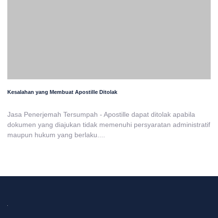
Kesalahan yang Membuat Apostille Ditolak
Jasa Penerjemah Tersumpah - Apostille dapat ditolak apabila
dokumen yang diajukan tidak memenuhi persyaratan administratif
maupun hukum yang berlaku....