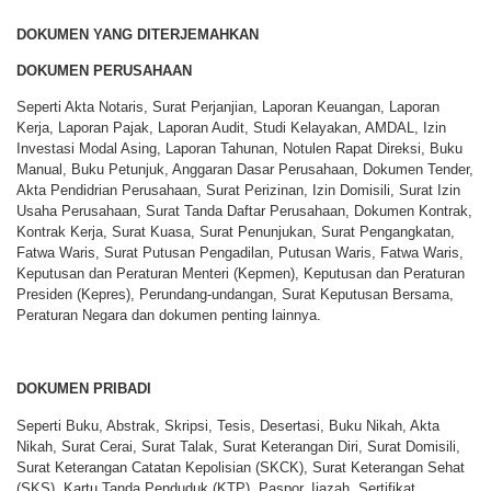
DOKUMEN YANG DITERJEMAHKAN
DOKUMEN PERUSAHAAN
Seperti Akta Notaris, Surat Perjanjian, Laporan Keuangan, Laporan
Kerja, Laporan Pajak, Laporan Audit, Studi Kelayakan, AMDAL, Izin
Investasi Modal Asing, Laporan Tahunan, Notulen Rapat Direksi, Buku
Manual, Buku Petunjuk, Anggaran Dasar Perusahaan, Dokumen Tender,
Akta Pendidrian Perusahaan, Surat Perizinan, Izin Domisili, Surat Izin
Usaha Perusahaan, Surat Tanda Daftar Perusahaan, Dokumen Kontrak,
Kontrak Kerja, Surat Kuasa, Surat Penunjukan, Surat Pengangkatan,
Fatwa Waris, Surat Putusan Pengadilan, Putusan Waris, Fatwa Waris,
Keputusan dan Peraturan Menteri (Kepmen), Keputusan dan Peraturan
Presiden (Kepres), Perundang-undangan, Surat Keputusan Bersama,
Peraturan Negara dan dokumen penting lainnya.
DOKUMEN PRIBADI
Seperti Buku, Abstrak, Skripsi, Tesis, Desertasi, Buku Nikah, Akta
Nikah, Surat Cerai, Surat Talak, Surat Keterangan Diri, Surat Domisili,
Surat Keterangan Catatan Kepolisian (SKCK), Surat Keterangan Sehat
(SKS), Kartu Tanda Penduduk (KTP), Paspor, Ijazah, Sertifikat,