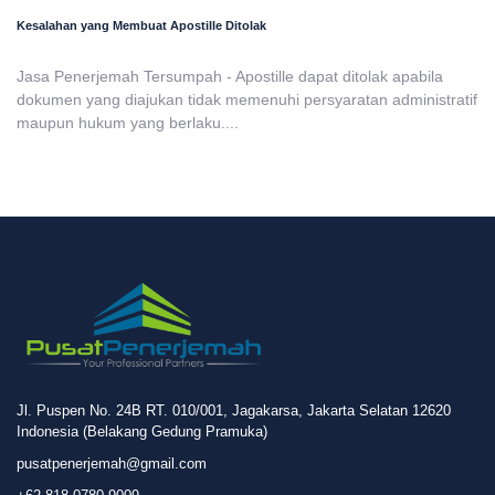
Kesalahan yang Membuat Apostille Ditolak
Jasa Penerjemah Tersumpah - Apostille dapat ditolak apabila
dokumen yang diajukan tidak memenuhi persyaratan administratif
maupun hukum yang berlaku....
Jl. Puspen No. 24B RT. 010/001, Jagakarsa, Jakarta Selatan 12620
Indonesia (Belakang Gedung Pramuka)
pusatpenerjemah@gmail.com