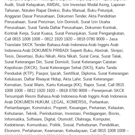
Audit, Studi Kelayakan, AMDAL, Izin Investasi Modal Asing, Laporan
Tahunan, Notulen Rapat Direksi, Buku Manual, Buku Petunjuk,
Anggaran Dasar Perusahaan, Dokumen Tender, Akta Pendidrian
Perusahaan, Surat Perizinan, Izin Domisili, Surat Izin Usaha
Perusahaan, Surat Tanda Daftar Perusahaan, Dokumen Kontrak,
Kontrak Kerja, Surat Kuasa, Surat Penunjukan, Surat Pengangkatan,
Call 0815 1008 1008 – 0812 1920 1920 – 0818 0780 9009 – Jasa
Translate SKCK Tender Bahasa Arab Indonesia Arab Inggris Arab
Indonesia Arab DOKUMEN PRIBADI Seperti Buku, Abstrak, Skripsi,
Tesis, Desertasi, Buku Nikah, Akta Nikah, Surat Cerai, Surat Talak,
Surat Keterangan Diri, Surat Domisili, Surat Keterangan Catatan
Kepolisian (SKCK), Surat Keterangan Sehat (SKS), Kartu Tanda
Penduduk (KTP), Paspor, Ijazah, Sertifikat, Diploma, Surat Keterangan
Kelulusan, Daftar Riwayat Hidup, Akta Lahir, Surat Keterangan
Kematian, Surat Waris, Kartu Keluarga (KK), Rapor, Surat, Call 0815
1008 1008 – 0812 1920 1920 – 0818 0780 9009 – Penerjemah SKCK
Tersumpah Resmi Bahasa Arab Indonesia Arab Inggris Arab Indonesia
Arab DOKUMEN HUKUM, LEGAL, KOMERSIL, Perbankan,
Pertambangan, Konstruksi, Propreti, Keuangan, Pertanian, Kelautan,
Kehutanan, Teknik, Perindustrian, Investasi, Perdagangan, Bisnis,
Informatika, Software, Digital, Otomotif, Olahraga, Komputer,
Kedokteran, Komunikasi, Politik, Sosial, Perkebunan, Pendidikan,
Ekonomi, Pertahanan, Keamanan, Kebudayaan, Call 0815 1008 1008 –