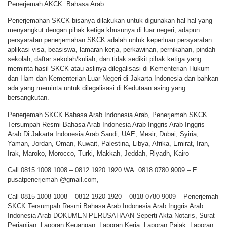
Penerjemah AKCK Bahasa Arab
Penerjemahan SKCK bisanya dilakukan untuk digunakan hal-hal yang
menyangkut dengan pihak ketiga khusunya di luar negeri, adapun
persyaratan penerjemahan SKCK adalah untuk keperluan persyaratan
aplikasi visa, beasiswa, lamaran kerja, perkawinan, pernikahan, pindah
sekolah, daftar sekolah/kuliah, dan tidak sedikit pihak ketiga yang
meminta hasil SKCK atau aslinya dilegalisasi di Kementerian Hukum
dan Ham dan Kementerian Luar Negeri di Jakarta Indonesia dan bahkan
ada yang meminta untuk dilegalisasi di Kedutaan asing yang
bersangkutan.
Penerjemah SKCK Bahasa Arab Indonesia Arab, Penerjemah SKCK
Tersumpah Resmi Bahasa Arab Indonesia Arab Inggris Arab Inggris
Arab Di Jakarta Indonesia Arab Saudi, UAE, Mesir, Dubai, Syiria,
Yaman, Jordan, Oman, Kuwait, Palestina, Libya, Afrika, Emirat, Iran,
Irak, Maroko, Morocco, Turki, Makkah, Jeddah, Riyadh, Kairo
Call 0815 1008 1008 – 0812 1920 1920 WA. 0818 0780 9009 – E:
pusatpenerjemah @gmail.com,
Call 0815 1008 1008 – 0812 1920 1920 – 0818 0780 9009 – Penerjemah
SKCK Tersumpah Resmi Bahasa Arab Indonesia Arab Inggris Arab
Indonesia Arab DOKUMEN PERUSAHAAN Seperti Akta Notaris, Surat
Perjanjian, Laporan Keuangan, Laporan Kerja, Laporan Pajak, Laporan