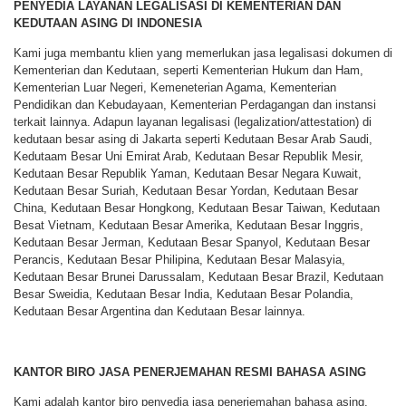
PENYEDIA LAYANAN LEGALISASI DI KEMENTERIAN DAN
KEDUTAAN ASING DI INDONESIA
Kami juga membantu klien yang memerlukan jasa legalisasi dokumen di
Kementerian dan Kedutaan, seperti Kementerian Hukum dan Ham,
Kementerian Luar Negeri, Kemeneterian Agama, Kementerian
Pendidikan dan Kebudayaan, Kementerian Perdagangan dan instansi
terkait lainnya. Adapun layanan legalisasi (legalization/attestation) di
kedutaan besar asing di Jakarta seperti Kedutaan Besar Arab Saudi,
Kedutaam Besar Uni Emirat Arab, Kedutaan Besar Republik Mesir,
Kedutaan Besar Republik Yaman, Kedutaan Besar Negara Kuwait,
Kedutaan Besar Suriah, Kedutaan Besar Yordan, Kedutaan Besar
China, Kedutaan Besar Hongkong, Kedutaan Besar Taiwan, Kedutaan
Besat Vietnam, Kedutaan Besar Amerika, Kedutaan Besar Inggris,
Kedutaan Besar Jerman, Kedutaan Besar Spanyol, Kedutaan Besar
Perancis, Kedutaan Besar Philipina, Kedutaan Besar Malasyia,
Kedutaan Besar Brunei Darussalam, Kedutaan Besar Brazil, Kedutaan
Besar Sweidia, Kedutaan Besar India, Kedutaan Besar Polandia,
Kedutaan Besar Argentina dan Kedutaan Besar lainnya.
KANTOR BIRO JASA PENERJEMAHAN RESMI BAHASA ASING
Kami adalah kantor biro penyedia jasa penerjemahan bahasa asing,