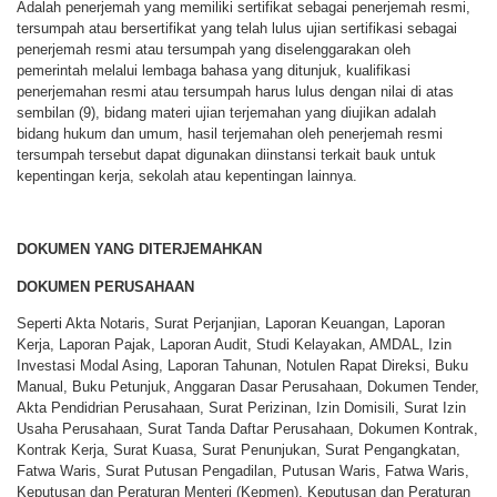
Adalah penerjemah yang memiliki sertifikat sebagai penerjemah resmi,
tersumpah atau bersertifikat yang telah lulus ujian sertifikasi sebagai
penerjemah resmi atau tersumpah yang diselenggarakan oleh
pemerintah melalui lembaga bahasa yang ditunjuk, kualifikasi
penerjemahan resmi atau tersumpah harus lulus dengan nilai di atas
sembilan (9), bidang materi ujian terjemahan yang diujikan adalah
bidang hukum dan umum, hasil terjemahan oleh penerjemah resmi
tersumpah tersebut dapat digunakan diinstansi terkait bauk untuk
kepentingan kerja, sekolah atau kepentingan lainnya.
DOKUMEN YANG DITERJEMAHKAN
DOKUMEN PERUSAHAAN
Seperti Akta Notaris, Surat Perjanjian, Laporan Keuangan, Laporan
Kerja, Laporan Pajak, Laporan Audit, Studi Kelayakan, AMDAL, Izin
Investasi Modal Asing, Laporan Tahunan, Notulen Rapat Direksi, Buku
Manual, Buku Petunjuk, Anggaran Dasar Perusahaan, Dokumen Tender,
Akta Pendidrian Perusahaan, Surat Perizinan, Izin Domisili, Surat Izin
Usaha Perusahaan, Surat Tanda Daftar Perusahaan, Dokumen Kontrak,
Kontrak Kerja, Surat Kuasa, Surat Penunjukan, Surat Pengangkatan,
Fatwa Waris, Surat Putusan Pengadilan, Putusan Waris, Fatwa Waris,
Keputusan dan Peraturan Menteri (Kepmen), Keputusan dan Peraturan