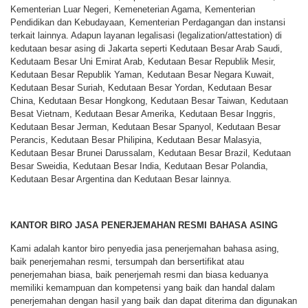
Kementerian Luar Negeri, Kemeneterian Agama, Kementerian
Pendidikan dan Kebudayaan, Kementerian Perdagangan dan instansi
terkait lainnya. Adapun layanan legalisasi (legalization/attestation) di
kedutaan besar asing di Jakarta seperti Kedutaan Besar Arab Saudi,
Kedutaam Besar Uni Emirat Arab, Kedutaan Besar Republik Mesir,
Kedutaan Besar Republik Yaman, Kedutaan Besar Negara Kuwait,
Kedutaan Besar Suriah, Kedutaan Besar Yordan, Kedutaan Besar
China, Kedutaan Besar Hongkong, Kedutaan Besar Taiwan, Kedutaan
Besat Vietnam, Kedutaan Besar Amerika, Kedutaan Besar Inggris,
Kedutaan Besar Jerman, Kedutaan Besar Spanyol, Kedutaan Besar
Perancis, Kedutaan Besar Philipina, Kedutaan Besar Malasyia,
Kedutaan Besar Brunei Darussalam, Kedutaan Besar Brazil, Kedutaan
Besar Sweidia, Kedutaan Besar India, Kedutaan Besar Polandia,
Kedutaan Besar Argentina dan Kedutaan Besar lainnya.
KANTOR BIRO JASA PENERJEMAHAN RESMI BAHASA ASING
Kami adalah kantor biro penyedia jasa penerjemahan bahasa asing,
baik penerjemahan resmi, tersumpah dan bersertifikat atau
penerjemahan biasa, baik penerjemah resmi dan biasa keduanya
memiliki kemampuan dan kompetensi yang baik dan handal dalam
penerjemahan dengan hasil yang baik dan dapat diterima dan digunakan