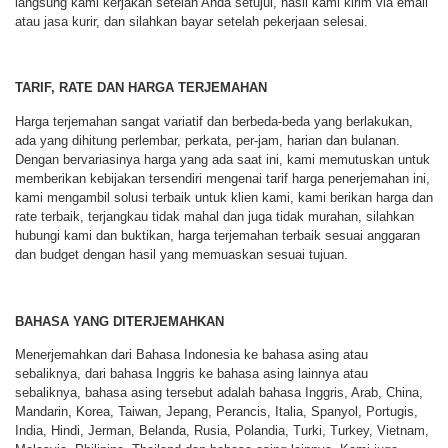
langsung kami kerjakan setelah Anda setujui, hasil kami kirim via email
atau jasa kurir, dan silahkan bayar setelah pekerjaan selesai.
TARIF, RATE DAN HARGA TERJEMAHAN
Harga terjemahan sangat variatif dan berbeda-beda yang berlakukan,
ada yang dihitung perlembar, perkata, per-jam, harian dan bulanan.
Dengan bervariasinya harga yang ada saat ini, kami memutuskan untuk
memberikan kebijakan tersendiri mengenai tarif harga penerjemahan ini,
kami mengambil solusi terbaik untuk klien kami, kami berikan harga dan
rate terbaik, terjangkau tidak mahal dan juga tidak murahan, silahkan
hubungi kami dan buktikan, harga terjemahan terbaik sesuai anggaran
dan budget dengan hasil yang memuaskan sesuai tujuan.
BAHASA YANG DITERJEMAHKAN
Menerjemahkan dari Bahasa Indonesia ke bahasa asing atau
sebaliknya, dari bahasa Inggris ke bahasa asing lainnya atau
sebaliknya, bahasa asing tersebut adalah bahasa Inggris, Arab, China,
Mandarin, Korea, Taiwan, Jepang, Perancis, Italia, Spanyol, Portugis,
India, Hindi, Jerman, Belanda, Rusia, Polandia, Turki, Turkey, Vietnam,