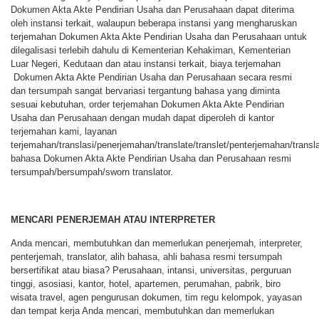
Dokumen Akta Akte Pendirian Usaha dan Perusahaan dapat diterima
oleh instansi terkait, walaupun beberapa instansi yang mengharuskan
terjemahan Dokumen Akta Akte Pendirian Usaha dan Perusahaan untuk
dilegalisasi terlebih dahulu di Kementerian Kehakiman, Kementerian
Luar Negeri, Kedutaan dan atau instansi terkait, biaya terjemahan
Dokumen Akta Akte Pendirian Usaha dan Perusahaan secara resmi
dan tersumpah sangat bervariasi tergantung bahasa yang diminta
sesuai kebutuhan, order terjemahan Dokumen Akta Akte Pendirian
Usaha dan Perusahaan dengan mudah dapat diperoleh di kantor
terjemahan kami, layanan
terjemahan/translasi/penerjemahan/translate/translet/penterjemahan/transla
bahasa Dokumen Akta Akte Pendirian Usaha dan Perusahaan resmi
tersumpah/bersumpah/sworn translator.
MENCARI PENERJEMAH ATAU INTERPRETER
Anda mencari, membutuhkan dan memerlukan penerjemah, interpreter,
penterjemah, translator, alih bahasa, ahli bahasa resmi tersumpah
bersertifikat atau biasa? Perusahaan, intansi, universitas, perguruan
tinggi, asosiasi, kantor, hotel, apartemen, perumahan, pabrik, biro
wisata travel, agen pengurusan dokumen, tim regu kelompok, yayasan
dan tempat kerja Anda mencari, membutuhkan dan memerlukan