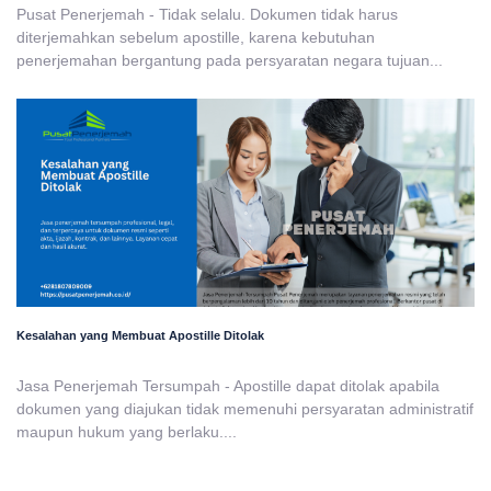
Pusat Penerjemah - Tidak selalu. Dokumen tidak harus
diterjemahkan sebelum apostille, karena kebutuhan
penerjemahan bergantung pada persyaratan negara tujuan...
Kesalahan yang Membuat Apostille Ditolak
Jasa Penerjemah Tersumpah - Apostille dapat ditolak apabila
dokumen yang diajukan tidak memenuhi persyaratan administratif
maupun hukum yang berlaku....