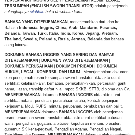
TERJEMAHAN INGGRIS OLEH PENERJEMAH RESMI, LEGAL,
TERSUMPAH (ENGLISH SWORN TRANSLATOR)
adalah penerjemah
selengkapnya
silahkan
buka di website kami.
BAHASA YANG DITERJEMAHKAN,
menerjemahkan dari dan ke
Bahasa
Indonesia, Inggris, China, Arab, Mandarin, Perancis,
Belanda, Taiwan, Turki, Italia, India, Korea, Jepang, Vietnam,
Thailand, Swedia, Polandia, Rusia, Jerman, Belanda
dan bahasa
asing lainnya.
DOKUMEN BAHASA INGGRIS YANG SERING DAN BANYAK
DITERJEMAHKAN
|
DOKUMEN YANG DITERJEMAHKAN
|
DOKUMEN PERUSAHAAN
|
DOKUMEN PRIBADI | DOKUMEN
HUKUM, LEGAL, KOMERSIL DAN UMUM
| Menerjemahkan dokumen
oleh penerjemah resmi tersumpah-sworn translator akta-akte-surat-
sertifikat kelahiran-lahir, kematian, pernikahan-nikah, perceraian, ganti
nama, ijazah, transkip daftar nilai, rapor, SKKB, STTB, diploma dan CV.
MENERJEMAHKAN
dokumen
BAHASA
INGGRIS
akta-akte-surat-
sertifikat notaris, pendirian, perusahaan-usaha, kontrak perjanjian
kerjasama, MoU, RUPS, minuta, perubahan, pembubaran dan pailit.
MENERJEMAHKAN
dokumen
BAHASA
INGGRIS
oleh penerjemah
resmi tersumpah-sworn translator akta-akte-surat-sertifikat putusan
waris, pengadilan, gugatan, arbitrase, keputusan menteri, presiden,
gubernur, SK kerja-pegawai, Pengadilan Agama, Pengadilan Negeri,
Tata Niaga dan Dagang.
MENERJEMAHKAN
dokumen oleh penerjemah