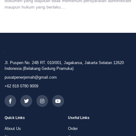
dokumen yang diajukan tidak memenuhi persyaratan administratif
maupun hukum yang berlaku....
Jl. Puspen No. 24B RT. 010/001, Jagakarsa, Jakarta Selatan 12620
Indonesia (Belakang Gedung Pramuka)
pusatpenerjemah@gmail.com
+62 818 0780 9009
Quick Links
Useful Links
About Us
Order