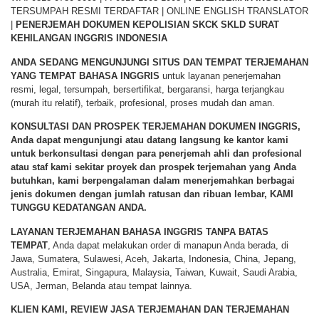
TERSUMPAH RESMI TERDAFTAR | ONLINE ENGLISH TRANSLATOR
|
PENERJEMAH DOKUMEN KEPOLISIAN SKCK SKLD SURAT
KEHILANGAN INGGRIS INDONESIA
ANDA SEDANG MENGUNJUNGI SITUS DAN TEMPAT TERJEMAHAN
YANG TEMPAT BAHASA INGGRIS
untuk layanan penerjemahan
resmi, legal, tersumpah, bersertifikat, bergaransi, harga terjangkau
(murah itu relatif), terbaik, profesional, proses mudah dan aman.
KONSULTASI DAN PROSPEK TERJEMAHAN DOKUMEN INGGRIS,
Anda dapat mengunjungi atau datang langsung ke kantor kami
untuk berkonsultasi dengan para penerjemah ahli dan profesional
atau staf kami sekitar proyek dan prospek terjemahan yang Anda
butuhkan, kami berpengalaman dalam menerjemahkan berbagai
jenis dokumen dengan jumlah ratusan dan ribuan lembar,
KAMI
TUNGGU KEDATANGAN ANDA
.
LAYANAN TERJEMAHAN BAHASA INGGRIS TANPA BATAS
TEMPAT
, Anda dapat melakukan order di manapun Anda berada, di
Jawa, Sumatera, Sulawesi, Aceh, Jakarta, Indonesia, China, Jepang,
Australia, Emirat, Singapura, Malaysia, Taiwan, Kuwait, Saudi Arabia,
USA, Jerman, Belanda atau tempat lainnya.
KLIEN KAMI, REVIEW JASA TERJEMAHAN DAN TERJEMAHAN