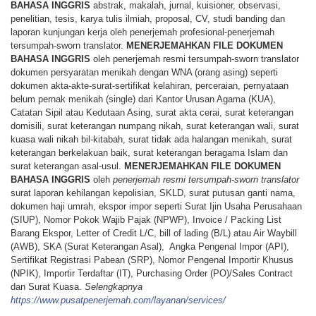
BAHASA
INGGRIS
abstrak, makalah, jurnal, kuisioner, observasi,
penelitian, tesis, karya tulis ilmiah, proposal, CV, studi banding dan
laporan kunjungan kerja oleh penerjemah profesional-penerjemah
tersumpah-sworn translator.
MENERJEMAHKAN
FILE
DOKUMEN
BAHASA
INGGRIS
oleh penerjemah resmi tersumpah-sworn translator
dokumen persyaratan menikah dengan WNA (orang asing) seperti
dokumen akta-akte-surat-sertifikat kelahiran, perceraian, pernyataan
belum pernak menikah (single) dari Kantor Urusan Agama (KUA),
Catatan Sipil atau Kedutaan Asing, surat akta cerai, surat keterangan
domisili, surat keterangan numpang nikah, surat keterangan wali, surat
kuasa wali nikah bil-kitabah, surat tidak ada halangan menikah, surat
keterangan berkelakuan baik, surat keterangan beragama Islam dan
surat keterangan asal-usul.
MENERJEMAHKAN
FILE
DOKUMEN
BAHASA
INGGRIS
oleh
penerjemah resmi tersumpah-sworn translator
surat laporan kehilangan kepolisian, SKLD, surat putusan ganti nama,
dokumen haji umrah, ekspor impor seperti Surat Ijin Usaha Perusahaan
(SIUP), Nomor Pokok Wajib Pajak (NPWP), Invoice / Packing List
Barang Ekspor, Letter of Credit L/C, bill of lading (B/L) atau Air Waybill
(AWB), SKA (Surat Keterangan Asal), Angka Pengenal Impor (API),
Sertifikat Registrasi Pabean (SRP), Nomor Pengenal Importir Khusus
(NPIK), Importir Terdaftar (IT), Purchasing Order (PO)/Sales Contract
dan Surat Kuasa.
Selengkapnya
https://www.pusatpenerjemah.com/layanan/services/