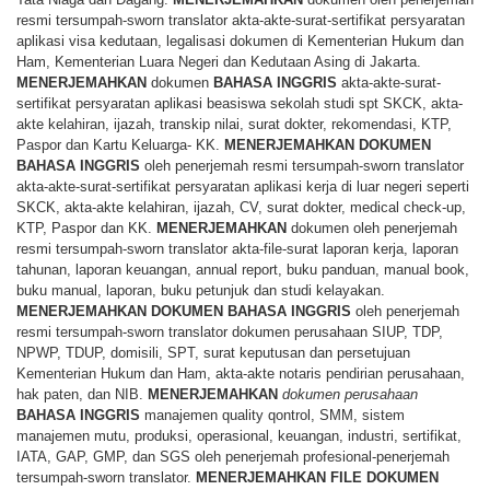
resmi tersumpah-sworn translator akta-akte-surat-sertifikat persyaratan
aplikasi visa kedutaan, legalisasi dokumen di Kementerian Hukum dan
Ham, Kementerian Luara Negeri dan Kedutaan Asing di Jakarta.
MENERJEMAHKAN
dokumen
BAHASA
INGGRIS
akta-akte-surat-
sertifikat persyaratan aplikasi beasiswa sekolah studi spt SKCK, akta-
akte kelahiran, ijazah, transkip nilai, surat dokter, rekomendasi, KTP,
Paspor dan Kartu Keluarga- KK.
MENERJEMAHKAN
DOKUMEN
BAHASA
INGGRIS
oleh penerjemah resmi tersumpah-sworn translator
akta-akte-surat-sertifikat persyaratan aplikasi kerja di luar negeri seperti
SKCK, akta-akte kelahiran, ijazah, CV, surat dokter, medical check-up,
KTP, Paspor dan KK.
MENERJEMAHKAN
dokumen oleh penerjemah
resmi tersumpah-sworn translator akta-file-surat laporan kerja, laporan
tahunan, laporan keuangan, annual report, buku panduan, manual book,
buku manual, laporan, buku petunjuk dan studi kelayakan.
MENERJEMAHKAN
DOKUMEN
BAHASA
INGGRIS
oleh penerjemah
resmi tersumpah-sworn translator dokumen perusahaan SIUP, TDP,
NPWP, TDUP, domisili, SPT, surat keputusan dan persetujuan
Kementerian Hukum dan Ham, akta-akte notaris pendirian perusahaan,
hak paten, dan NIB.
MENERJEMAHKAN
dokumen perusahaan
BAHASA
INGGRIS
manajemen quality qontrol, SMM, sistem
manajemen mutu, produksi, operasional, keuangan, industri, sertifikat,
IATA, GAP, GMP, dan SGS oleh penerjemah profesional-penerjemah
tersumpah-sworn translator.
MENERJEMAHKAN
FILE
DOKUMEN