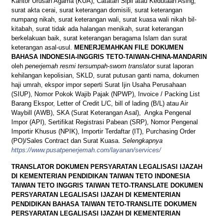
Kantor Urusan Agama (KUA), Catatan Sipil atau Kedutaan Asing,
surat akta cerai, surat keterangan domisili, surat keterangan
numpang nikah, surat keterangan wali, surat kuasa wali nikah bil-
kitabah, surat tidak ada halangan menikah, surat keterangan
berkelakuan baik, surat keterangan beragama Islam dan surat
keterangan asal-usul.
MENERJEMAHKAN
FILE
DOKUMEN
BAHASA
INDONESIA-INGGRIS TETO-TAIWAN-CHINA-MANDARIN
oleh
penerjemah resmi tersumpah-sworn translator
surat laporan
kehilangan kepolisian, SKLD, surat putusan ganti nama, dokumen
haji umrah, ekspor impor seperti Surat Ijin Usaha Perusahaan
(SIUP), Nomor Pokok Wajib Pajak (NPWP), Invoice / Packing List
Barang Ekspor, Letter of Credit L/C, bill of lading (B/L) atau Air
Waybill (AWB), SKA (Surat Keterangan Asal), Angka Pengenal
Impor (API), Sertifikat Registrasi Pabean (SRP), Nomor Pengenal
Importir Khusus (NPIK), Importir Terdaftar (IT), Purchasing Order
(PO)/Sales Contract dan Surat Kuasa.
Selengkapnya
https://www.pusatpenerjemah.com/layanan/services/
TRANSLATOR DOKUMEN PERSYARATAN LEGALISASI IJAZAH
DI KEMENTERIAN PENDIDIKAN TAIWAN TETO INDONESIA
TAIWAN TETO INGGRIS TAIWAN TETO-TRANSLATE DOKUMEN
PERSYARATAN LEGALISASI IJAZAH DI KEMENTERIAN
PENDIDIKAN BAHASA TAIWAN TETO-TRANSLITE DOKUMEN
PERSYARATAN LEGALISASI IJAZAH DI KEMENTERIAN