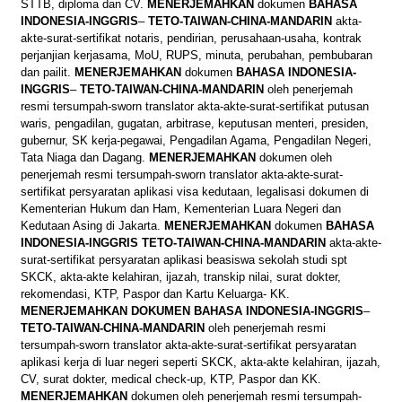
STTB, diploma dan CV.
MENERJEMAHKAN
dokumen
BAHASA
INDONESIA-INGGRIS
–
TETO-TAIWAN-CHINA-MANDARIN
akta-
akte-surat-sertifikat notaris, pendirian, perusahaan-usaha, kontrak
perjanjian kerjasama, MoU, RUPS, minuta, perubahan, pembubaran
dan pailit.
MENERJEMAHKAN
dokumen
BAHASA
INDONESIA-
INGGRIS
–
TETO-TAIWAN-CHINA-MANDARIN
oleh penerjemah
resmi tersumpah-sworn translator akta-akte-surat-sertifikat putusan
waris, pengadilan, gugatan, arbitrase, keputusan menteri, presiden,
gubernur, SK kerja-pegawai, Pengadilan Agama, Pengadilan Negeri,
Tata Niaga dan Dagang.
MENERJEMAHKAN
dokumen oleh
penerjemah resmi tersumpah-sworn translator akta-akte-surat-
sertifikat persyaratan aplikasi visa kedutaan, legalisasi dokumen di
Kementerian Hukum dan Ham, Kementerian Luara Negeri dan
Kedutaan Asing di Jakarta.
MENERJEMAHKAN
dokumen
BAHASA
INDONESIA-INGGRIS TETO-TAIWAN-CHINA-MANDARIN
akta-akte-
surat-sertifikat persyaratan aplikasi beasiswa sekolah studi spt
SKCK, akta-akte kelahiran, ijazah, transkip nilai, surat dokter,
rekomendasi, KTP, Paspor dan Kartu Keluarga- KK.
MENERJEMAHKAN
DOKUMEN
BAHASA
INDONESIA-INGGRIS
–
TETO-TAIWAN-CHINA-MANDARIN
oleh penerjemah resmi
tersumpah-sworn translator akta-akte-surat-sertifikat persyaratan
aplikasi kerja di luar negeri seperti SKCK, akta-akte kelahiran, ijazah,
CV, surat dokter, medical check-up, KTP, Paspor dan KK.
MENERJEMAHKAN
dokumen oleh penerjemah resmi tersumpah-