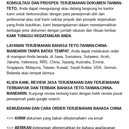
KONSULTASI DAN PROSPEK TERJEMAHAN DOKUMEN TAIWAN-
TETO,
Anda dapat mengunjungi atau datang langsung ke kantor
kami untuk berkonsultasi dengan para penerjemah ahli dan
profesional atau staf kami sekitar proyek dan prospek terjemahan
yang Anda butuhkan, kami berpengalaman dalam menerjemahkan
berbagai jenis dokumen dengan jumlah ratusan dan ribuan lembar,
KAMI TUNGGU KEDATANGAN ANDA
.
LAYANAN TERJEMAHAN BAHASA TETO-TAIWAN-CHINA-
MANDARIN TANPA BATAS TEMPAT
, Anda dapat melakukan order
di manapun Anda berada, di Jawa, Sumatera, Sulawesi, Aceh,
Jakarta, Indonesia, RRS, China, Jepang, Australia, Emirat,
Singapura, Malaysia, Taiwan, Kuwait, Saudi Arabia, USA, Jerman,
Belanda atau tempat lainnya.
KLIEN KAMI, REVIEW JASA TERJEMAHAN DAN TERJEMAHAN
TERBANYAK DAN TERBAIK BAHASA TETO-TAIWAN-CHINA-
MANDARIN.
Kunjungi review tentang kami dengan ketik review pusat
penerjemah pada google search.
KEMUDAHAN DAN CARA ORDER
TERJEMAHAN BAHASA CHINA
<=>
KIRIM
dokumen yang bakan diterjemahakn via email
<=>
BERIKAN
keterangan diterjemahkan ke bahasa apa/layanan