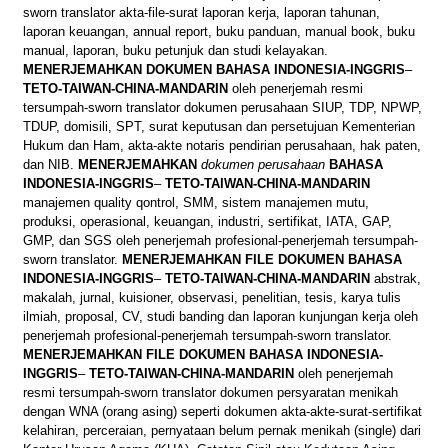
sworn translator akta-file-surat laporan kerja, laporan tahunan,
laporan keuangan, annual report, buku panduan, manual book, buku
manual, laporan, buku petunjuk dan studi kelayakan.
MENERJEMAHKAN
DOKUMEN
BAHASA
INDONESIA-INGGRIS
–
TETO-TAIWAN-CHINA-MANDARIN
oleh penerjemah resmi
tersumpah-sworn translator dokumen perusahaan SIUP, TDP, NPWP,
TDUP, domisili, SPT, surat keputusan dan persetujuan Kementerian
Hukum dan Ham, akta-akte notaris pendirian perusahaan, hak paten,
dan NIB.
MENERJEMAHKAN
dokumen perusahaan
BAHASA
INDONESIA-INGGRIS
–
TETO-TAIWAN-CHINA-MANDARIN
manajemen quality qontrol, SMM, sistem manajemen mutu,
produksi, operasional, keuangan, industri, sertifikat, IATA, GAP,
GMP, dan SGS oleh penerjemah profesional-penerjemah tersumpah-
sworn translator.
MENERJEMAHKAN
FILE
DOKUMEN
BAHASA
INDONESIA-INGGRIS
–
TETO-TAIWAN-CHINA-MANDARIN
abstrak,
makalah, jurnal, kuisioner, observasi, penelitian, tesis, karya tulis
ilmiah, proposal, CV, studi banding dan laporan kunjungan kerja oleh
penerjemah profesional-penerjemah tersumpah-sworn translator.
MENERJEMAHKAN
FILE
DOKUMEN
BAHASA
INDONESIA-
INGGRIS
–
TETO-TAIWAN-CHINA-MANDARIN
oleh penerjemah
resmi tersumpah-sworn translator dokumen persyaratan menikah
dengan WNA (orang asing) seperti dokumen akta-akte-surat-sertifikat
kelahiran, perceraian, pernyataan belum pernak menikah (single) dari