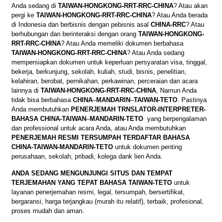
Anda sedang di
TAIWAN-HONGKONG-RRT-RRC-CHINA
? Atau akan
pergi ke
TAIWAN-HONGKONG-RRT-RRC-CHINA
? Atau Anda berada
di Indonesia dan berbisnis dengan pebisnis asal
CHINA-RRC
? Atau
berhubungan dan berinteraksi dengan orang
TAIWAN-HONGKONG-
RRT-RRC-CHINA
? Atau Anda memeliki dokumen berbahasa
TAIWAN-HONGKONG-RRT-RRC-CHINA
? Atau Anda sedang
mempersiapkan dokumen untuk keperluan persyaratan visa, tinggal,
bekerja, berkunjung, sekolah, kuliah, studi, bisnis, penelitian,
kelahiran, berobat, pernikahan, perkawinan, perceraian dan acara
lainnya di
TAIWAN-HONGKONG-RRT-RRC-CHINA
, Namun Anda
tidak bisa berbahasa
CHINA
–
MANDARIN
–
TAIWAN-TETO
. Pastinya
Anda membutuhkan
PENERJEMAH TRNSLATOR-INTERPRETER-
BAHASA CHINA-TAIWAN
–
MANDARIN-TETO
yang berpengalaman
dan professional untuk acara Anda, atau Anda membutuhkan
PENERJEMAH RESMI TERSUMPAH TERDAFTAR BAHASA
CHINA-TAIWAN-MANDARIN-TETO
untuk dokumen penting
perusahaan, sekolah, pribadi, kolega dank lien Anda.
ANDA SEDANG MENGUNJUNGI SITUS DAN TEMPAT
TERJEMAHAN YANG TEPAT BAHASA TAIWAN-TETO
untuk
layanan penerjemahan resmi, legal, tersumpah, bersertifikat,
bergaransi, harga terjangkau (murah itu relatif), terbaik, profesional,
proses mudah dan aman.