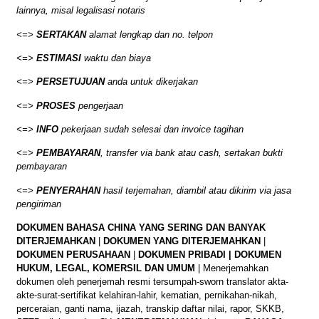
lainnya, misal legalisasi notaris
<=>
SERTAKAN
alamat lengkap dan no. telpon
<=>
ESTIMASI
waktu dan biaya
<=>
PERSETUJUAN
anda untuk dikerjakan
<=>
PROSES
pengerjaan
<=>
INFO
pekerjaan sudah selesai dan invoice tagihan
<=>
PEMBAYARAN
, transfer via bank atau cash, sertakan bukti
pembayaran
<=>
PENYERAHAN
hasil terjemahan, diambil atau dikirim via jasa
pengiriman
DOKUMEN BAHASA CHINA YANG SERING DAN BANYAK
DITERJEMAHKAN
|
DOKUMEN YANG DITERJEMAHKAN
|
DOKUMEN PERUSAHAAN
|
DOKUMEN PRIBADI | DOKUMEN
HUKUM, LEGAL, KOMERSIL DAN UMUM
| Menerjemahkan
dokumen oleh penerjemah resmi tersumpah-sworn translator akta-
akte-surat-sertifikat kelahiran-lahir, kematian, pernikahan-nikah,
perceraian, ganti nama, ijazah, transkip daftar nilai, rapor, SKKB,