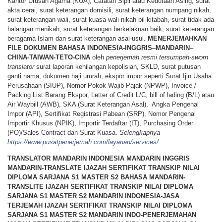
Kantor Urusan Agama (KUA), Catatan Sipil atau Kedutaan Asing, surat
akta cerai, surat keterangan domisili, surat keterangan numpang nikah,
surat keterangan wali, surat kuasa wali nikah bil-kitabah, surat tidak ada
halangan menikah, surat keterangan berkelakuan baik, surat keterangan
beragama Islam dan surat keterangan asal-usul.
MENERJEMAHKAN
FILE
DOKUMEN
BAHASA
INDONESIA-INGGRIS
–
MANDARIN
–
CHINA-TAIWAN-TETO-CINA
oleh
penerjemah resmi tersumpah-sworn
translator
surat laporan kehilangan kepolisian, SKLD, surat putusan
ganti nama, dokumen haji umrah, ekspor impor seperti Surat Ijin Usaha
Perusahaan (SIUP), Nomor Pokok Wajib Pajak (NPWP), Invoice /
Packing List Barang Ekspor, Letter of Credit L/C, bill of lading (B/L) atau
Air Waybill (AWB), SKA (Surat Keterangan Asal), Angka Pengenal
Impor (API), Sertifikat Registrasi Pabean (SRP), Nomor Pengenal
Importir Khusus (NPIK), Importir Terdaftar (IT), Purchasing Order
(PO)/Sales Contract dan Surat Kuasa.
Selengkapnya
https://www.pusatpenerjemah.com/layanan/services/
TRANSLATOR MANDARIN INDONESIA MANDARIN INGGRIS
MANDARIN-TRANSLATE IJAZAH SERTIFIKAT TRANSKIP NILAI
DIPLOMA SARJANA S1 MASTER S2 BAHASA MANDARIN-
TRANSLITE IJAZAH SERTIFIKAT TRANSKIP NILAI DIPLOMA
SARJANA S1 MASTER S2 MANDARIN INDONESIA-JASA
TERJEMAH IJAZAH SERTIFIKAT TRANSKIP NILAI DIPLOMA
SARJANA S1 MASTER S2 MANDARIN INDO-PENERJEMAHAN