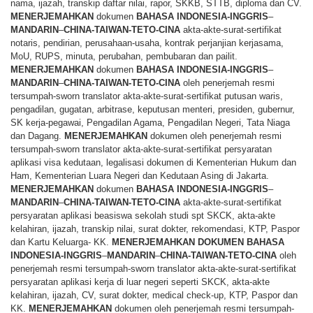
nama, ijazah, transkip daftar nilai, rapor, SKKB, STTB, diploma dan CV.
MENERJEMAHKAN
dokumen
BAHASA
INDONESIA-INGGRIS
–
MANDARIN
–
CHINA-TAIWAN-TETO-CINA
akta-akte-surat-sertifikat
notaris, pendirian, perusahaan-usaha, kontrak perjanjian kerjasama,
MoU, RUPS, minuta, perubahan, pembubaran dan pailit.
MENERJEMAHKAN
dokumen
BAHASA
INDONESIA-INGGRIS
–
MANDARIN
–
CHINA-TAIWAN-TETO-CINA
oleh penerjemah resmi
tersumpah-sworn translator akta-akte-surat-sertifikat putusan waris,
pengadilan, gugatan, arbitrase, keputusan menteri, presiden, gubernur,
SK kerja-pegawai, Pengadilan Agama, Pengadilan Negeri, Tata Niaga
dan Dagang.
MENERJEMAHKAN
dokumen oleh penerjemah resmi
tersumpah-sworn translator akta-akte-surat-sertifikat persyaratan
aplikasi visa kedutaan, legalisasi dokumen di Kementerian Hukum dan
Ham, Kementerian Luara Negeri dan Kedutaan Asing di Jakarta.
MENERJEMAHKAN
dokumen
BAHASA
INDONESIA-INGGRIS
–
MANDARIN
–
CHINA-TAIWAN-TETO-CINA
akta-akte-surat-sertifikat
persyaratan aplikasi beasiswa sekolah studi spt SKCK, akta-akte
kelahiran, ijazah, transkip nilai, surat dokter, rekomendasi, KTP, Paspor
dan Kartu Keluarga- KK.
MENERJEMAHKAN
DOKUMEN
BAHASA
INDONESIA-INGGRIS
–
MANDARIN
–
CHINA-TAIWAN-TETO-CINA
oleh
penerjemah resmi tersumpah-sworn translator akta-akte-surat-sertifikat
persyaratan aplikasi kerja di luar negeri seperti SKCK, akta-akte
kelahiran, ijazah, CV, surat dokter, medical check-up, KTP, Paspor dan
KK.
MENERJEMAHKAN
dokumen oleh penerjemah resmi tersumpah-