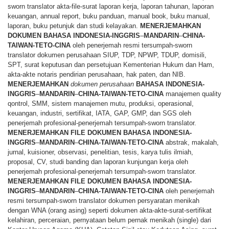
sworn translator akta-file-surat laporan kerja, laporan tahunan, laporan
keuangan, annual report, buku panduan, manual book, buku manual,
laporan, buku petunjuk dan studi kelayakan.
MENERJEMAHKAN
DOKUMEN
BAHASA
INDONESIA-INGGRIS
–
MANDARIN
–
CHINA-
TAIWAN-TETO-CINA
oleh penerjemah resmi tersumpah-sworn
translator dokumen perusahaan SIUP, TDP, NPWP, TDUP, domisili,
SPT, surat keputusan dan persetujuan Kementerian Hukum dan Ham,
akta-akte notaris pendirian perusahaan, hak paten, dan NIB.
MENERJEMAHKAN
dokumen perusahaan
BAHASA
INDONESIA-
INGGRIS
–
MANDARIN
–
CHINA-TAIWAN-TETO-CINA
manajemen quality
qontrol, SMM, sistem manajemen mutu, produksi, operasional,
keuangan, industri, sertifikat, IATA, GAP, GMP, dan SGS oleh
penerjemah profesional-penerjemah tersumpah-sworn translator.
MENERJEMAHKAN
FILE
DOKUMEN
BAHASA
INDONESIA-
INGGRIS
–
MANDARIN
–
CHINA-TAIWAN-TETO-CINA
abstrak, makalah,
jurnal, kuisioner, observasi, penelitian, tesis, karya tulis ilmiah,
proposal, CV, studi banding dan laporan kunjungan kerja oleh
penerjemah profesional-penerjemah tersumpah-sworn translator.
MENERJEMAHKAN
FILE
DOKUMEN
BAHASA
INDONESIA-
INGGRIS
–
MANDARIN
–
CHINA-TAIWAN-TETO-CINA
oleh penerjemah
resmi tersumpah-sworn translator dokumen persyaratan menikah
dengan WNA (orang asing) seperti dokumen akta-akte-surat-sertifikat
kelahiran, perceraian, pernyataan belum pernak menikah (single) dari