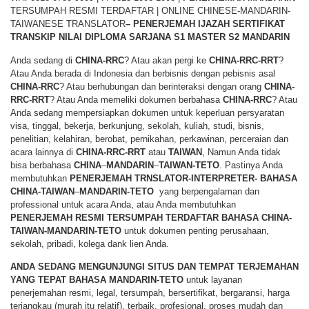
TERSUMPAH RESMI TERDAFTAR | ONLINE CHINESE-MANDARIN-
TAIWANESE TRANSLATOR
– PENERJEMAH IJAZAH SERTIFIKAT
TRANSKIP NILAI DIPLOMA SARJANA S1 MASTER S2 MANDARIN
Anda sedang di
CHINA-RRC
? Atau akan pergi ke
CHINA-RRC-RRT
?
Atau Anda berada di Indonesia dan berbisnis dengan pebisnis asal
CHINA-RRC
? Atau berhubungan dan berinteraksi dengan orang
CHINA-
RRC-RRT
? Atau Anda memeliki dokumen berbahasa
CHINA-RRC
? Atau
Anda sedang mempersiapkan dokumen untuk keperluan persyaratan
visa, tinggal, bekerja, berkunjung, sekolah, kuliah, studi, bisnis,
penelitian, kelahiran, berobat, pernikahan, perkawinan, perceraian dan
acara lainnya di
CHINA-RRC-RRT
atau
TAIWAN
, Namun Anda tidak
bisa berbahasa
CHINA
–
MANDARIN
–
TAIWAN-TETO
. Pastinya Anda
membutuhkan
PENERJEMAH TRNSLATOR-INTERPRETER- BAHASA
CHINA-TAIWAN
–
MANDARIN-TETO
yang berpengalaman dan
professional untuk acara Anda, atau Anda membutuhkan
PENERJEMAH RESMI TERSUMPAH TERDAFTAR BAHASA CHINA-
TAIWAN-MANDARIN-TETO
untuk dokumen penting perusahaan,
sekolah, pribadi, kolega dank lien Anda.
ANDA SEDANG MENGUNJUNGI SITUS DAN TEMPAT TERJEMAHAN
YANG TEPAT BAHASA MANDARIN-TETO
untuk layanan
penerjemahan resmi, legal, tersumpah, bersertifikat, bergaransi, harga
terjangkau (murah itu relatif), terbaik, profesional, proses mudah dan