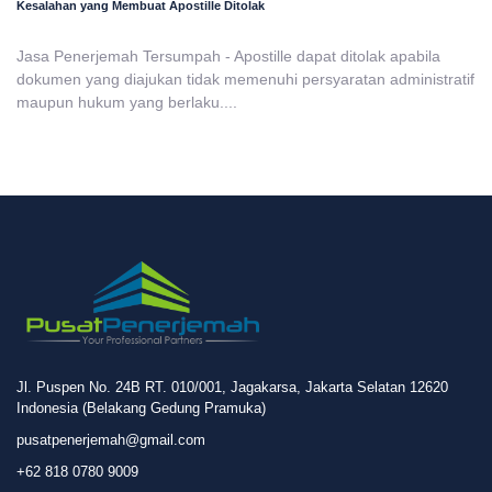
Kesalahan yang Membuat Apostille Ditolak
Jasa Penerjemah Tersumpah - Apostille dapat ditolak apabila
dokumen yang diajukan tidak memenuhi persyaratan administratif
maupun hukum yang berlaku....
Jl. Puspen No. 24B RT. 010/001, Jagakarsa, Jakarta Selatan 12620
Indonesia (Belakang Gedung Pramuka)
pusatpenerjemah@gmail.com
+62 818 0780 9009