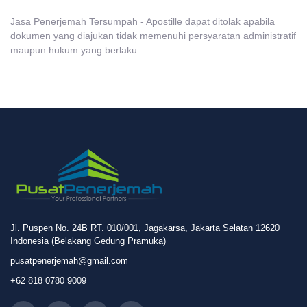
Jasa Penerjemah Tersumpah - Apostille dapat ditolak apabila
dokumen yang diajukan tidak memenuhi persyaratan administratif
maupun hukum yang berlaku....
Jl. Puspen No. 24B RT. 010/001, Jagakarsa, Jakarta Selatan 12620
Indonesia (Belakang Gedung Pramuka)
pusatpenerjemah@gmail.com
+62 818 0780 9009