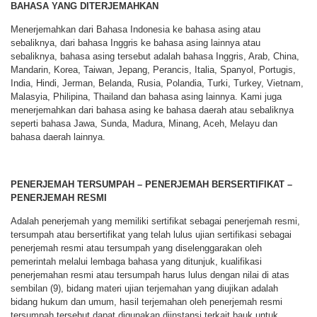
BAHASA YANG DITERJEMAHKAN
Menerjemahkan dari Bahasa Indonesia ke bahasa asing atau
sebaliknya, dari bahasa Inggris ke bahasa asing lainnya atau
sebaliknya, bahasa asing tersebut adalah bahasa Inggris, Arab, China,
Mandarin, Korea, Taiwan, Jepang, Perancis, Italia, Spanyol, Portugis,
India, Hindi, Jerman, Belanda, Rusia, Polandia, Turki, Turkey, Vietnam,
Malasyia, Philipina, Thailand dan bahasa asing lainnya. Kami juga
menerjemahkan dari bahasa asing ke bahasa daerah atau sebaliknya
seperti bahasa Jawa, Sunda, Madura, Minang, Aceh, Melayu dan
bahasa daerah lainnya.
PENERJEMAH TERSUMPAH – PENERJEMAH BERSERTIFIKAT –
PENERJEMAH RESMI
Adalah penerjemah yang memiliki sertifikat sebagai penerjemah resmi,
tersumpah atau bersertifikat yang telah lulus ujian sertifikasi sebagai
penerjemah resmi atau tersumpah yang diselenggarakan oleh
pemerintah melalui lembaga bahasa yang ditunjuk, kualifikasi
penerjemahan resmi atau tersumpah harus lulus dengan nilai di atas
sembilan (9), bidang materi ujian terjemahan yang diujikan adalah
bidang hukum dan umum, hasil terjemahan oleh penerjemah resmi
tersumpah tersebut dapat digunakan diinstansi terkait bauk untuk