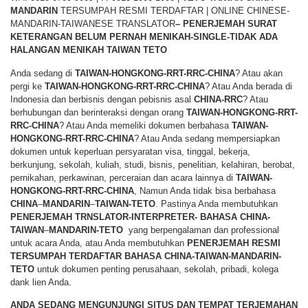
MANDARIN
TERSUMPAH RESMI TERDAFTAR | ONLINE CHINESE-
MANDARIN-TAIWANESE TRANSLATOR
– PENERJEMAH SURAT
KETERANGAN BELUM PERNAH MENIKAH-SINGLE-TIDAK ADA
HALANGAN MENIKAH TAIWAN TETO
Anda sedang di
TAIWAN-HONGKONG-RRT-RRC-CHINA
? Atau akan
pergi ke
TAIWAN-HONGKONG-RRT-RRC-CHINA
? Atau Anda berada di
Indonesia dan berbisnis dengan pebisnis asal
CHINA-RRC
? Atau
berhubungan dan berinteraksi dengan orang
TAIWAN-HONGKONG-RRT-
RRC-CHINA
? Atau Anda memeliki dokumen berbahasa
TAIWAN-
HONGKONG-RRT-RRC-CHINA
? Atau Anda sedang mempersiapkan
dokumen untuk keperluan persyaratan visa, tinggal, bekerja,
berkunjung, sekolah, kuliah, studi, bisnis, penelitian, kelahiran, berobat,
pernikahan, perkawinan, perceraian dan acara lainnya di
TAIWAN-
HONGKONG-RRT-RRC-CHINA
, Namun Anda tidak bisa berbahasa
CHINA
–
MANDARIN
–
TAIWAN-TETO
. Pastinya Anda membutuhkan
PENERJEMAH TRNSLATOR-INTERPRETER- BAHASA CHINA-
TAIWAN
–
MANDARIN-TETO
yang berpengalaman dan professional
untuk acara Anda, atau Anda membutuhkan
PENERJEMAH RESMI
TERSUMPAH TERDAFTAR BAHASA CHINA-TAIWAN-MANDARIN-
TETO
untuk dokumen penting perusahaan, sekolah, pribadi, kolega
dank lien Anda.
ANDA SEDANG MENGUNJUNGI SITUS DAN TEMPAT TERJEMAHAN