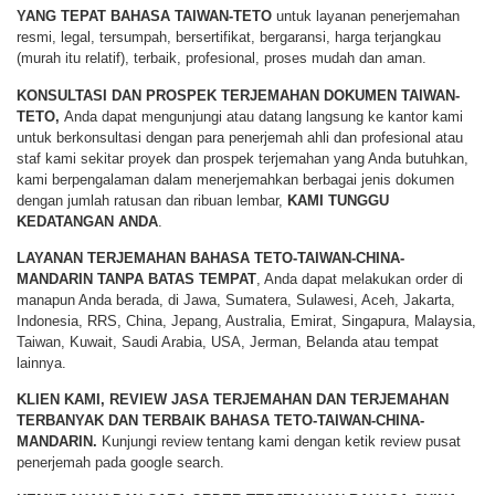
YANG TEPAT BAHASA TAIWAN-TETO
untuk layanan penerjemahan
resmi, legal, tersumpah, bersertifikat, bergaransi, harga terjangkau
(murah itu relatif), terbaik, profesional, proses mudah dan aman.
KONSULTASI DAN PROSPEK TERJEMAHAN DOKUMEN TAIWAN-
TETO,
Anda dapat mengunjungi atau datang langsung ke kantor kami
untuk berkonsultasi dengan para penerjemah ahli dan profesional atau
staf kami sekitar proyek dan prospek terjemahan yang Anda butuhkan,
kami berpengalaman dalam menerjemahkan berbagai jenis dokumen
dengan jumlah ratusan dan ribuan lembar,
KAMI TUNGGU
KEDATANGAN ANDA
.
LAYANAN TERJEMAHAN BAHASA TETO-TAIWAN-CHINA-
MANDARIN TANPA BATAS TEMPAT
, Anda dapat melakukan order di
manapun Anda berada, di Jawa, Sumatera, Sulawesi, Aceh, Jakarta,
Indonesia, RRS, China, Jepang, Australia, Emirat, Singapura, Malaysia,
Taiwan, Kuwait, Saudi Arabia, USA, Jerman, Belanda atau tempat
lainnya.
KLIEN KAMI, REVIEW JASA TERJEMAHAN DAN TERJEMAHAN
TERBANYAK DAN TERBAIK BAHASA TETO-TAIWAN-CHINA-
MANDARIN.
Kunjungi review tentang kami dengan ketik review pusat
penerjemah pada google search.