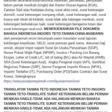
dokumen akta-akte-surat-sertifikat kelahiran, perceraian, pernyataan
belum pernak menikah (single) dari Kantor Urusan Agama (KUA),
Catatan Sipil atau Kedutaan Asing, surat akta cerai, surat keterangan
domisili, surat keterangan numpang nikah, surat keterangan wali, surat
kuasa wali nikah bil-kitabah, surat tidak ada halangan menikah, surat
keterangan berkelakuan baik, surat keterangan beragama Islam dan
surat keterangan asal-usul.
MENERJEMAHKAN
FILE
DOKUMEN
BAHASA
INDONESIA-INGGRIS TETO-TAIWAN-CHINA-MANDARIN
oleh
penerjemah resmi tersumpah-sworn translator
surat laporan
kehilangan kepolisian, SKLD, surat putusan ganti nama, dokumen haji
umrah, ekspor impor seperti Surat Ijin Usaha Perusahaan (SIUP),
Nomor Pokok Wajib Pajak (NPWP), Invoice / Packing List Barang
Ekspor, Letter of Credit L/C, bill of lading (B/L) atau Air Waybill (AWB),
SKA (Surat Keterangan Asal), Angka Pengenal Impor (API), Sertifikat
Registrasi Pabean (SRP), Nomor Pengenal Importir Khusus (NPIK),
Importir Terdaftar (IT), Purchasing Order (PO)/Sales Contract dan Surat
Kuasa.
Selengkapnya
https://www.pusatpenerjemah.com/layanan/services/
TRANSLATOR TAIWAN TETO INDONESIA TAIWAN TETO INGGRIS
TAIWAN TETO-TRANSLATE SURAT KETERANGAN BELUM PERNAH
MENIKAH-SINGLE-TIDAK ADA HALANGAN MENIKAH BAHASA
TAIWAN TETO-TRANSLITE SURAT KETERANGAN BELUM PERNAH
MENIKAH-SINGLE-TIDAK ADA HALANGAN MENIKAH TAIWAN