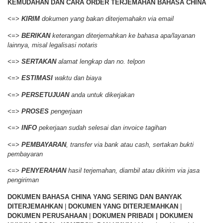
KEMUDAHAN DAN CARA ORDER
TERJEMAHAN BAHASA CHINA
<=>
KIRIM
dokumen yang bakan diterjemahakn via email
<=>
BERIKAN
keterangan diterjemahkan ke bahasa apa/layanan
lainnya, misal legalisasi notaris
<=>
SERTAKAN
alamat lengkap dan no. telpon
<=>
ESTIMASI
waktu dan biaya
<=>
PERSETUJUAN
anda untuk dikerjakan
<=>
PROSES
pengerjaan
<=>
INFO
pekerjaan sudah selesai dan invoice tagihan
<=>
PEMBAYARAN
, transfer via bank atau cash, sertakan bukti
pembayaran
<=>
PENYERAHAN
hasil terjemahan, diambil atau dikirim via jasa
pengiriman
DOKUMEN BAHASA CHINA YANG SERING DAN BANYAK
DITERJEMAHKAN
|
DOKUMEN YANG DITERJEMAHKAN
|
DOKUMEN PERUSAHAAN
|
DOKUMEN PRIBADI | DOKUMEN