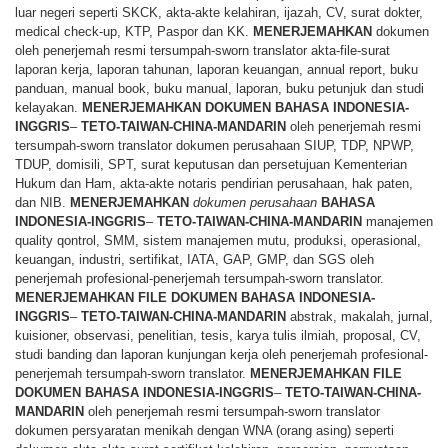
luar negeri seperti SKCK, akta-akte kelahiran, ijazah, CV, surat dokter,
medical check-up, KTP, Paspor dan KK.
MENERJEMAHKAN
dokumen
oleh penerjemah resmi tersumpah-sworn translator akta-file-surat
laporan kerja, laporan tahunan, laporan keuangan, annual report, buku
panduan, manual book, buku manual, laporan, buku petunjuk dan studi
kelayakan.
MENERJEMAHKAN
DOKUMEN
BAHASA
INDONESIA-
INGGRIS
–
TETO-TAIWAN-CHINA-MANDARIN
oleh penerjemah resmi
tersumpah-sworn translator dokumen perusahaan SIUP, TDP, NPWP,
TDUP, domisili, SPT, surat keputusan dan persetujuan Kementerian
Hukum dan Ham, akta-akte notaris pendirian perusahaan, hak paten,
dan NIB.
MENERJEMAHKAN
dokumen perusahaan
BAHASA
INDONESIA-INGGRIS
–
TETO-TAIWAN-CHINA-MANDARIN
manajemen
quality qontrol, SMM, sistem manajemen mutu, produksi, operasional,
keuangan, industri, sertifikat, IATA, GAP, GMP, dan SGS oleh
penerjemah profesional-penerjemah tersumpah-sworn translator.
MENERJEMAHKAN
FILE
DOKUMEN
BAHASA
INDONESIA-
INGGRIS
–
TETO-TAIWAN-CHINA-MANDARIN
abstrak, makalah, jurnal,
kuisioner, observasi, penelitian, tesis, karya tulis ilmiah, proposal, CV,
studi banding dan laporan kunjungan kerja oleh penerjemah profesional-
penerjemah tersumpah-sworn translator.
MENERJEMAHKAN
FILE
DOKUMEN
BAHASA
INDONESIA-INGGRIS
–
TETO-TAIWAN-CHINA-
MANDARIN
oleh penerjemah resmi tersumpah-sworn translator
dokumen persyaratan menikah dengan WNA (orang asing) seperti