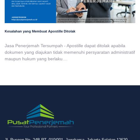
Kesalahan yang Membuat Apostille Ditolak
Jasa Penerjemah Tersumpah - Apostille dapat ditolak apabila
dokumen yang diajukan tidak memenuhi persyaratan administratif
maupun hukum yang berlaku....
Jl. Puspen No. 24B RT. 010/001, Jagakarsa, Jakarta Selatan 12620