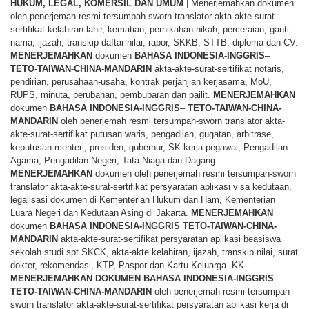
HUKUM, LEGAL, KOMERSIL DAN UMUM
| Menerjemahkan dokumen
oleh penerjemah resmi tersumpah-sworn translator akta-akte-surat-
sertifikat kelahiran-lahir, kematian, pernikahan-nikah, perceraian, ganti
nama, ijazah, transkip daftar nilai, rapor, SKKB, STTB, diploma dan CV.
MENERJEMAHKAN
dokumen
BAHASA
INDONESIA-INGGRIS
–
TETO-TAIWAN-CHINA-MANDARIN
akta-akte-surat-sertifikat notaris,
pendirian, perusahaan-usaha, kontrak perjanjian kerjasama, MoU,
RUPS, minuta, perubahan, pembubaran dan pailit.
MENERJEMAHKAN
dokumen
BAHASA
INDONESIA-INGGRIS
–
TETO-TAIWAN-CHINA-
MANDARIN
oleh penerjemah resmi tersumpah-sworn translator akta-
akte-surat-sertifikat putusan waris, pengadilan, gugatan, arbitrase,
keputusan menteri, presiden, gubernur, SK kerja-pegawai, Pengadilan
Agama, Pengadilan Negeri, Tata Niaga dan Dagang.
MENERJEMAHKAN
dokumen oleh penerjemah resmi tersumpah-sworn
translator akta-akte-surat-sertifikat persyaratan aplikasi visa kedutaan,
legalisasi dokumen di Kementerian Hukum dan Ham, Kementerian
Luara Negeri dan Kedutaan Asing di Jakarta.
MENERJEMAHKAN
dokumen
BAHASA
INDONESIA-INGGRIS TETO-TAIWAN-CHINA-
MANDARIN
akta-akte-surat-sertifikat persyaratan aplikasi beasiswa
sekolah studi spt SKCK, akta-akte kelahiran, ijazah, transkip nilai, surat
dokter, rekomendasi, KTP, Paspor dan Kartu Keluarga- KK.
MENERJEMAHKAN
DOKUMEN
BAHASA
INDONESIA-INGGRIS
–
TETO-TAIWAN-CHINA-MANDARIN
oleh penerjemah resmi tersumpah-
sworn translator akta-akte-surat-sertifikat persyaratan aplikasi kerja di