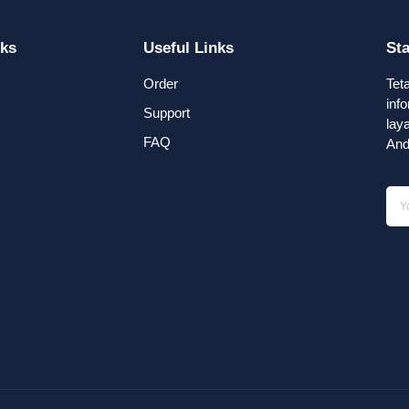
nks
Useful Links
St
Order
Tet
inf
Support
lay
FAQ
And