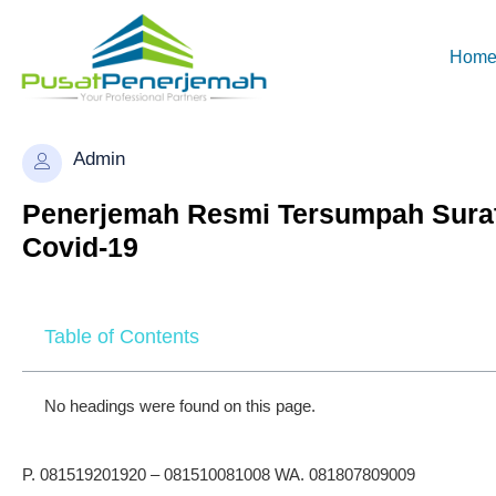
Hom
Admin
Penerjemah Resmi Tersumpah Surat S
Covid-19
Table of Contents
No headings were found on this page.
P. 081519201920 – 081510081008 WA. 081807809009