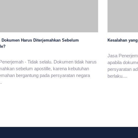
 Dokumen Harus Diterjemahkan Sebelum
Kesalahan yang
le?
Jasa Penerjema
Penerjemah - Tidak selalu. Dokumen tidak harus
apabila dokum
emahkan sebelum apostille, karena kebutuhan
persyaratan ad
emahan bergantung pada persyaratan negara
berlaku....
..