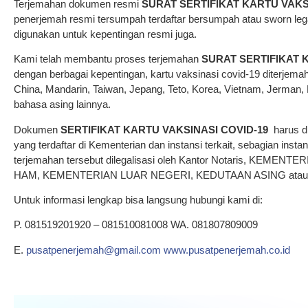
Terjemahan dokumen resmi
SURAT SERTIFIKAT
KARTU VAKS
penerjemah resmi tersumpah terdaftar bersumpah atau sworn legal
digunakan untuk kepentingan resmi juga.
Kami telah membantu proses terjemahan
SURAT SERTIFIKAT
K
dengan berbagai kepentingan, kartu vaksinasi covid-19 diterjema
China, Mandarin, Taiwan, Jepang, Teto, Korea, Vietnam, Jerman, B
bahasa asing lainnya.
Dokumen
SERTIFIKAT
KARTU VAKSINASI COVID-19
harus di
yang terdaftar di Kementerian dan instansi terkait, sebagian inst
terjemahan tersebut dilegalisasi oleh Kantor Notaris, K
HAM, KEMENTERIAN LUAR NEGERI, KEDUTAAN ASING atau 
Untuk informasi lengkap bisa langsung hubungi kami di:
P. 081519201920 – 081510081008 WA. 081807809009
E.
pusatpenerjemah@gmail.com
www.pusatpenerjemah.co.id