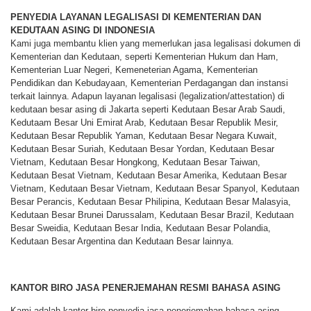
PENYEDIA LAYANAN LEGALISASI DI KEMENTERIAN DAN
KEDUTAAN ASING DI INDONESIA
Kami juga membantu klien yang memerlukan jasa legalisasi dokumen di
Kementerian dan Kedutaan, seperti Kementerian Hukum dan Ham,
Kementerian Luar Negeri, Kemeneterian Agama, Kementerian
Pendidikan dan Kebudayaan, Kementerian Perdagangan dan instansi
terkait lainnya. Adapun layanan legalisasi (legalization/attestation) di
kedutaan besar asing di Jakarta seperti Kedutaan Besar Arab Saudi,
Kedutaam Besar Uni Emirat Arab, Kedutaan Besar Republik Mesir,
Kedutaan Besar Republik Yaman, Kedutaan Besar Negara Kuwait,
Kedutaan Besar Suriah, Kedutaan Besar Yordan, Kedutaan Besar
Vietnam, Kedutaan Besar Hongkong, Kedutaan Besar Taiwan,
Kedutaan Besat Vietnam, Kedutaan Besar Amerika, Kedutaan Besar
Vietnam, Kedutaan Besar Vietnam, Kedutaan Besar Spanyol, Kedutaan
Besar Perancis, Kedutaan Besar Philipina, Kedutaan Besar Malasyia,
Kedutaan Besar Brunei Darussalam, Kedutaan Besar Brazil, Kedutaan
Besar Sweidia, Kedutaan Besar India, Kedutaan Besar Polandia,
Kedutaan Besar Argentina dan Kedutaan Besar lainnya.
KANTOR BIRO JASA PENERJEMAHAN RESMI BAHASA ASING
Kami adalah kantor biro penyedia jasa penerjemahan bahasa asing,