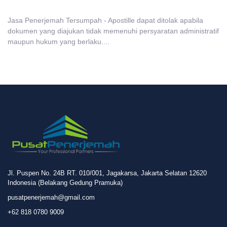
Jasa Penerjemah Tersumpah - Apostille dapat ditolak apabila
dokumen yang diajukan tidak memenuhi persyaratan administratif
maupun hukum yang berlaku....
Jl. Puspen No. 24B RT. 010/001, Jagakarsa, Jakarta Selatan 12620
Indonesia (Belakang Gedung Pramuka)
pusatpenerjemah@gmail.com
+62 818 0780 9009