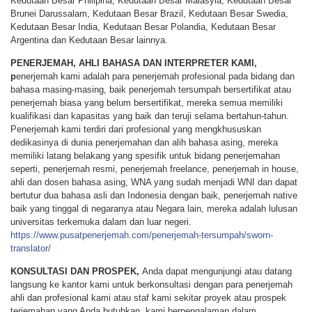
Kedutaan Besar Philipina, Kedutaan Besar Malasyia, Kedutaan Besar
Brunei Darussalam, Kedutaan Besar Brazil, Kedutaan Besar Swedia,
Kedutaan Besar India, Kedutaan Besar Polandia, Kedutaan Besar
Argentina dan Kedutaan Besar lainnya.
PENERJEMAH, AHLI BAHASA DAN INTERPRETER KAMI,
p
enerjemah kami adalah para penerjemah profesional pada bidang dan
bahasa masing-masing, baik penerjemah tersumpah bersertifikat atau
penerjemah biasa yang belum bersertifikat, mereka semua memiliki
kualifikasi dan kapasitas yang baik dan teruji selama bertahun-tahun.
Penerjemah kami terdiri dari profesional yang mengkhususkan
dedikasinya di dunia penerjemahan dan alih bahasa asing, mereka
memiliki latang belakang yang spesifik untuk bidang penerjemahan
seperti, penerjemah resmi, penerjemah freelance, penerjemah in house,
ahli dan dosen bahasa asing, WNA yang sudah menjadi WNI dan dapat
bertutur dua bahasa asli dan Indonesia dengan baik, penerjemah native
baik yang tinggal di negaranya atau Negara lain, mereka adalah lulusan
universitas terkemuka dalam dan luar negeri.
https://www.pusatpenerjemah.com/penerjemah-tersumpah/sworn-
translator/
KONSULTASI DAN PROSPEK,
Anda dapat mengunjungi atau datang
langsung ke kantor kami untuk berkonsultasi dengan para penerjemah
ahli dan profesional kami atau staf kami sekitar proyek atau prospek
terjemahan yang Anda butuhkan, kami berpengalaman dalam