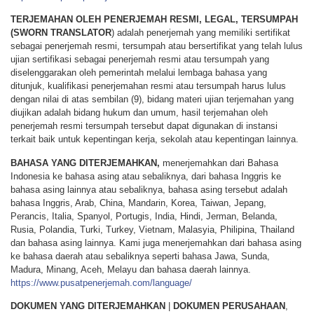
TERJEMAHAN OLEH PENERJEMAH RESMI, LEGAL, TERSUMPAH
(SWORN TRANSLATOR
) adalah penerjemah yang memiliki sertifikat
sebagai penerjemah resmi, tersumpah atau bersertifikat yang telah lulus
ujian sertifikasi sebagai penerjemah resmi atau tersumpah yang
diselenggarakan oleh pemerintah melalui lembaga bahasa yang
ditunjuk, kualifikasi penerjemahan resmi atau tersumpah harus lulus
dengan nilai di atas sembilan (9), bidang materi ujian terjemahan yang
diujikan adalah bidang hukum dan umum, hasil terjemahan oleh
penerjemah resmi tersumpah tersebut dapat digunakan di instansi
terkait baik untuk kepentingan kerja, sekolah atau kepentingan lainnya.
BAHASA YANG DITERJEMAHKAN,
menerjemahkan dari Bahasa
Indonesia ke bahasa asing atau sebaliknya, dari bahasa Inggris ke
bahasa asing lainnya atau sebaliknya, bahasa asing tersebut adalah
bahasa Inggris, Arab, China, Mandarin, Korea, Taiwan, Jepang,
Perancis, Italia, Spanyol, Portugis, India, Hindi, Jerman, Belanda,
Rusia, Polandia, Turki, Turkey, Vietnam, Malasyia, Philipina, Thailand
dan bahasa asing lainnya. Kami juga menerjemahkan dari bahasa asing
ke bahasa daerah atau sebaliknya seperti bahasa Jawa, Sunda,
Madura, Minang, Aceh, Melayu dan bahasa daerah lainnya.
https://www.pusatpenerjemah.com/language/
DOKUMEN YANG DITERJEMAHKAN
|
DOKUMEN PERUSAHAAN
,