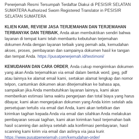
Penerjemah Resmi Tersumpah Terdaftar Diakui di PESISIR SELATAN
SUMATERA Authorized Sworn Registered Translator in PESISIR
SELATAN SUMATERA
KLIEN KAMI, REVIEW JASA TERJEMAHAN DAN TERJEMAHAN
TERBANYAK DAN TERBAIK
, Anda akan membuktikan sendiri bahwa
layanan di tempat kami telah membantu kebutuhan terjemahan
dokumen Anda dengan layanan terbaik yang pernah ada, kemudahan
akses, proses, pembayaran dan sampainya dokumen hasil ke tangan
dan tempat Anda.
https://pusatpenerjemah.id/testimoni/
KEMUDAHAN DAN CARA ORDER
, Anda cukup mengirimkan dokumen
yang akan Anda terjemahkan via email dalam bentuk word, jpeg, pdf
atau lainnya ke alamat email kami, sertakan alamat lengkap dan nomor
telpon, cantumkan dokumen akan diterjemahkan ke bahasa apa,
sampaikan jika Anda membutuhkan layanan lainnya, kami akan
memberikan estimasi lama waktu pengerjaan dan total biaya yang harus
dibayar, kami akan mengerjakan dokumen yang Anda kirim setelah ada
persetujuan tertulis via email dari Anda, kami akan terbitkan dan
kirimkan tagihan kepada Anda via email dan silahkan Anda melakukan
pembayaran sesuai tagihan, kami akan kirimkan hasil terjemahan baik
hasil scanning dan aslinya setelah ada konfirmasi pembayaran, hasil
scanning kami kirim via email dan aslinya via jasa kurir.
https://www.pusatpenerjemah.com/kemudahan-order/