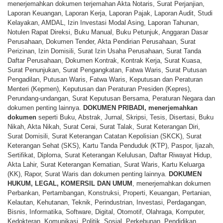
menerjemahkan dokumen terjemahan Akta Notaris, Surat Perjanjian,
Laporan Keuangan, Laporan Kerja, Laporan Pajak, Laporan Audit, Studi
Kelayakan, AMDAL, Izin Investasi Modal Asing, Laporan Tahunan,
Notulen Rapat Direksi, Buku Manual, Buku Petunjuk, Anggaran Dasar
Perusahaan, Dokumen Tender, Akta Pendirian Perusahaan, Surat
Perizinan, Izin Domisili, Surat Izin Usaha Perusahaan, Surat Tanda
Daftar Perusahaan, Dokumen Kontrak, Kontrak Kerja, Surat Kuasa,
Surat Penunjukan, Surat Pengangkatan, Fatwa Waris, Surat Putusan
Pengadilan, Putusan Waris, Fatwa Waris, Keputusan dan Peraturan
Menteri (Kepmen), Keputusan dan Peraturan Presiden (Kepres),
Perundang-undangan, Surat Keputusan Bersama, Peraturan Negara dan
dokumen penting lainnya.
DOKUMEN PRIBADI,
menerjemahkan
dokumen
seperti Buku, Abstrak, Jurnal, Skripsi, Tesis, Disertasi, Buku
Nikah, Akta Nikah, Surat Cerai, Surat Talak, Surat Keterangan Diri,
Surat Domisili, Surat Keterangan Catatan Kepolisian (SKCK), Surat
Keterangan Sehat (SKS), Kartu Tanda Penduduk (KTP), Paspor, Ijazah,
Sertifikat, Diploma, Surat Keterangan Kelulusan, Daftar Riwayat Hidup,
Akta Lahir, Surat Keterangan Kematian, Surat Waris, Kartu Keluarga
(KK), Rapor, Surat Waris dan dokumen penting lainnya.
DOKUMEN
HUKUM, LEGAL, KOMERSIL DAN UMUM
, menerjemahkan dokumen
Perbankan, Pertambangan, Konstruksi, Properti, Keuangan, Pertanian,
Kelautan, Kehutanan, Teknik, Perindustrian, Investasi, Perdagangan,
Bisnis, Informatika, Software, Digital, Otomotif, Olahraga, Komputer,
Kedokteran, Komunikasi, Politik, Sosial, Perkebunan, Pendidikan,