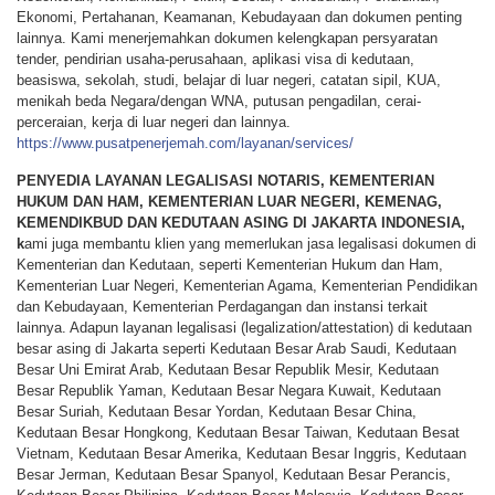
Ekonomi, Pertahanan, Keamanan, Kebudayaan dan dokumen penting
lainnya. Kami menerjemahkan dokumen kelengkapan persyaratan
tender, pendirian usaha-perusahaan, aplikasi visa di kedutaan,
beasiswa, sekolah, studi, belajar di luar negeri, catatan sipil, KUA,
menikah beda Negara/dengan WNA, putusan pengadilan, cerai-
perceraian, kerja di luar negeri dan lainnya.
https://www.pusatpenerjemah.com/layanan/services/
PENYEDIA LAYANAN LEGALISASI NOTARIS, KEMENTERIAN
HUKUM DAN HAM, KEMENTERIAN LUAR NEGERI, KEMENAG,
KEMENDIKBUD DAN KEDUTAAN ASING DI JAKARTA INDONESIA,
k
ami juga membantu klien yang memerlukan jasa legalisasi dokumen di
Kementerian dan Kedutaan, seperti Kementerian Hukum dan Ham,
Kementerian Luar Negeri, Kementerian Agama, Kementerian Pendidikan
dan Kebudayaan, Kementerian Perdagangan dan instansi terkait
lainnya. Adapun layanan legalisasi (legalization/attestation) di kedutaan
besar asing di Jakarta seperti Kedutaan Besar Arab Saudi, Kedutaan
Besar Uni Emirat Arab, Kedutaan Besar Republik Mesir, Kedutaan
Besar Republik Yaman, Kedutaan Besar Negara Kuwait, Kedutaan
Besar Suriah, Kedutaan Besar Yordan, Kedutaan Besar China,
Kedutaan Besar Hongkong, Kedutaan Besar Taiwan, Kedutaan Besat
Vietnam, Kedutaan Besar Amerika, Kedutaan Besar Inggris, Kedutaan
Besar Jerman, Kedutaan Besar Spanyol, Kedutaan Besar Perancis,