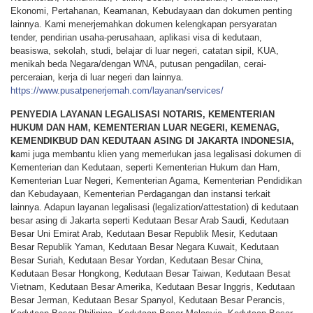
Ekonomi, Pertahanan, Keamanan, Kebudayaan dan dokumen penting
lainnya. Kami menerjemahkan dokumen kelengkapan persyaratan
tender, pendirian usaha-perusahaan, aplikasi visa di kedutaan,
beasiswa, sekolah, studi, belajar di luar negeri, catatan sipil, KUA,
menikah beda Negara/dengan WNA, putusan pengadilan, cerai-
perceraian, kerja di luar negeri dan lainnya.
https://www.pusatpenerjemah.com/layanan/services/
PENYEDIA LAYANAN LEGALISASI NOTARIS, KEMENTERIAN
HUKUM DAN HAM, KEMENTERIAN LUAR NEGERI, KEMENAG,
KEMENDIKBUD DAN KEDUTAAN ASING DI JAKARTA INDONESIA,
k
ami juga membantu klien yang memerlukan jasa legalisasi dokumen di
Kementerian dan Kedutaan, seperti Kementerian Hukum dan Ham,
Kementerian Luar Negeri, Kementerian Agama, Kementerian Pendidikan
dan Kebudayaan, Kementerian Perdagangan dan instansi terkait
lainnya. Adapun layanan legalisasi (legalization/attestation) di kedutaan
besar asing di Jakarta seperti Kedutaan Besar Arab Saudi, Kedutaan
Besar Uni Emirat Arab, Kedutaan Besar Republik Mesir, Kedutaan
Besar Republik Yaman, Kedutaan Besar Negara Kuwait, Kedutaan
Besar Suriah, Kedutaan Besar Yordan, Kedutaan Besar China,
Kedutaan Besar Hongkong, Kedutaan Besar Taiwan, Kedutaan Besat
Vietnam, Kedutaan Besar Amerika, Kedutaan Besar Inggris, Kedutaan
Besar Jerman, Kedutaan Besar Spanyol, Kedutaan Besar Perancis,