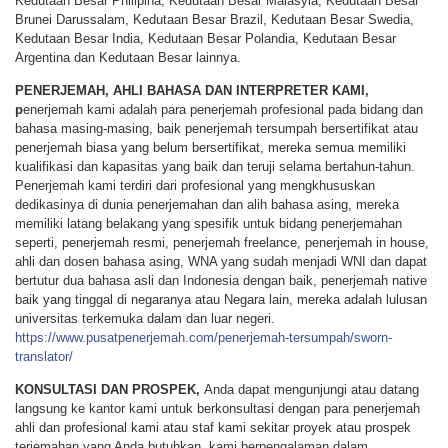
Kedutaan Besar Philipina, Kedutaan Besar Malasyia, Kedutaan Besar
Brunei Darussalam, Kedutaan Besar Brazil, Kedutaan Besar Swedia,
Kedutaan Besar India, Kedutaan Besar Polandia, Kedutaan Besar
Argentina dan Kedutaan Besar lainnya.
PENERJEMAH, AHLI BAHASA DAN INTERPRETER KAMI,
p
enerjemah kami adalah para penerjemah profesional pada bidang dan
bahasa masing-masing, baik penerjemah tersumpah bersertifikat atau
penerjemah biasa yang belum bersertifikat, mereka semua memiliki
kualifikasi dan kapasitas yang baik dan teruji selama bertahun-tahun.
Penerjemah kami terdiri dari profesional yang mengkhususkan
dedikasinya di dunia penerjemahan dan alih bahasa asing, mereka
memiliki latang belakang yang spesifik untuk bidang penerjemahan
seperti, penerjemah resmi, penerjemah freelance, penerjemah in house,
ahli dan dosen bahasa asing, WNA yang sudah menjadi WNI dan dapat
bertutur dua bahasa asli dan Indonesia dengan baik, penerjemah native
baik yang tinggal di negaranya atau Negara lain, mereka adalah lulusan
universitas terkemuka dalam dan luar negeri.
https://www.pusatpenerjemah.com/penerjemah-tersumpah/sworn-
translator/
KONSULTASI DAN PROSPEK,
Anda dapat mengunjungi atau datang
langsung ke kantor kami untuk berkonsultasi dengan para penerjemah
ahli dan profesional kami atau staf kami sekitar proyek atau prospek
terjemahan yang Anda butuhkan, kami berpengalaman dalam