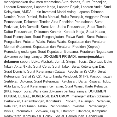
menerjemahkan dokumen terjemahan Akta Notaris, Surat Perjanjian,
Laporan Keuangan, Laporan Kerja, Laporan Pajak, Laporan Audit, Studi
Kelayakan, AMDAL, Izin Investasi Modal Asing, Laporan Tahunan,
Notulen Rapat Direksi, Buku Manual, Buku Petunjuk, Anggaran Dasar
Perusahaan, Dokumen Tender, Akta Pendirian Perusahaan, Surat
Perizinan, Izin Domisili, Surat Izin Usaha Perusahaan, Surat Tanda
Daftar Perusahaan, Dokumen Kontrak, Kontrak Kerja, Surat Kuasa,
Surat Penunjukan, Surat Pengangkatan, Fatwa Waris, Surat Putusan
Pengadilan, Putusan Waris, Fatwa Waris, Keputusan dan Peraturan
Menteri (Kepmen), Keputusan dan Peraturan Presiden (Kepres),
Perundang-undangan, Surat Keputusan Bersama, Peraturan Negara dan
dokumen penting lainnya.
DOKUMEN PRIBADI,
menerjemahkan
dokumen
seperti Buku, Abstrak, Jurnal, Skripsi, Tesis, Disertasi, Buku
Nikah, Akta Nikah, Surat Cerai, Surat Talak, Surat Keterangan Diri,
Surat Domisili, Surat Keterangan Catatan Kepolisian (SKCK), Surat
Keterangan Sehat (SKS), Kartu Tanda Penduduk (KTP), Paspor, Ijazah,
Sertifikat, Diploma, Surat Keterangan Kelulusan, Daftar Riwayat Hidup,
Akta Lahir, Surat Keterangan Kematian, Surat Waris, Kartu Keluarga
(KK), Rapor, Surat Waris dan dokumen penting lainnya.
DOKUMEN
HUKUM, LEGAL, KOMERSIL DAN UMUM
, menerjemahkan dokumen
Perbankan, Pertambangan, Konstruksi, Properti, Keuangan, Pertanian,
Kelautan, Kehutanan, Teknik, Perindustrian, Investasi, Perdagangan,
Bisnis, Informatika, Software, Digital, Otomotif, Olahraga, Komputer,
Kedokteran, Komunikasi, Politik, Sosial, Perkebunan, Pendidikan,