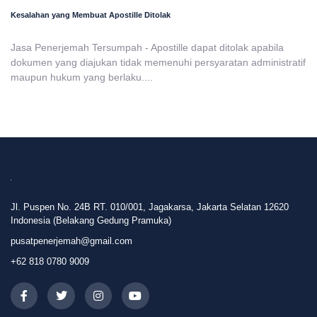
Kesalahan yang Membuat Apostille Ditolak
Jasa Penerjemah Tersumpah - Apostille dapat ditolak apabila
dokumen yang diajukan tidak memenuhi persyaratan administratif
maupun hukum yang berlaku....
Jl. Puspen No. 24B RT. 010/001, Jagakarsa, Jakarta Selatan 12620
Indonesia (Belakang Gedung Pramuka)
pusatpenerjemah@gmail.com
+62 818 0780 9009