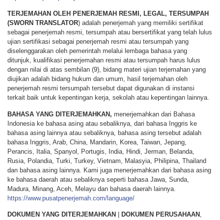
TERJEMAHAN OLEH PENERJEMAH RESMI, LEGAL, TERSUMPAH
(SWORN TRANSLATOR
) adalah penerjemah yang memiliki sertifikat
sebagai penerjemah resmi, tersumpah atau bersertifikat yang telah lulus
ujian sertifikasi sebagai penerjemah resmi atau tersumpah yang
diselenggarakan oleh pemerintah melalui lembaga bahasa yang
ditunjuk, kualifikasi penerjemahan resmi atau tersumpah harus lulus
dengan nilai di atas sembilan (9), bidang materi ujian terjemahan yang
diujikan adalah bidang hukum dan umum, hasil terjemahan oleh
penerjemah resmi tersumpah tersebut dapat digunakan di instansi
terkait baik untuk kepentingan kerja, sekolah atau kepentingan lainnya.
BAHASA YANG DITERJEMAHKAN,
menerjemahkan dari Bahasa
Indonesia ke bahasa asing atau sebaliknya, dari bahasa Inggris ke
bahasa asing lainnya atau sebaliknya, bahasa asing tersebut adalah
bahasa Inggris, Arab, China, Mandarin, Korea, Taiwan, Jepang,
Perancis, Italia, Spanyol, Portugis, India, Hindi, Jerman, Belanda,
Rusia, Polandia, Turki, Turkey, Vietnam, Malasyia, Philipina, Thailand
dan bahasa asing lainnya. Kami juga menerjemahkan dari bahasa asing
ke bahasa daerah atau sebaliknya seperti bahasa Jawa, Sunda,
Madura, Minang, Aceh, Melayu dan bahasa daerah lainnya.
https://www.pusatpenerjemah.com/language/
DOKUMEN YANG DITERJEMAHKAN
|
DOKUMEN PERUSAHAAN
,