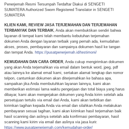
Penerjemah Resmi Tersumpah Terdaftar Diakui di SENGETI
SUMATERA Authorized Sworn Registered Translator in SENGETI
SUMATERA
KLIEN KAMI, REVIEW JASA TERJEMAHAN DAN TERJEMAHAN
TERBANYAK DAN TERBAIK
, Anda akan membuktikan sendiri bahwa
layanan di tempat kami telah membantu kebutuhan terjemahan
dokumen Anda dengan layanan terbaik yang pernah ada, kemudahan
akses, proses, pembayaran dan sampainya dokumen hasil ke tangan
dan tempat Anda.
https://pusatpenerjemah.id/testimoni/
KEMUDAHAN DAN CARA ORDER
, Anda cukup mengirimkan dokumen
yang akan Anda terjemahkan via email dalam bentuk word, jpeg, pdf
atau lainnya ke alamat email kami, sertakan alamat lengkap dan nomor
telpon, cantumkan dokumen akan diterjemahkan ke bahasa apa,
sampaikan jika Anda membutuhkan layanan lainnya, kami akan
memberikan estimasi lama waktu pengerjaan dan total biaya yang harus
dibayar, kami akan mengerjakan dokumen yang Anda kirim setelah ada
persetujuan tertulis via email dari Anda, kami akan terbitkan dan
kirimkan tagihan kepada Anda via email dan silahkan Anda melakukan
pembayaran sesuai tagihan, kami akan kirimkan hasil terjemahan baik
hasil scanning dan aslinya setelah ada konfirmasi pembayaran, hasil
scanning kami kirim via email dan aslinya via jasa kurir.
https://www.pusatpenerjemah.com/kemudahan-order/