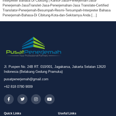
Interpreter Bahasa Di Cibitung | Kantor-Jasa-Penerjemah-Jasa-
Penerjemah-JasaTranslet-Jasa-Penerjemahan-Jasa Translate-Certified
Translator-Penerjemah-Besumpah-Resmi-Tersumpah-Interpreter Bahasa
Penerjemah-Bahasa-Di Cibitung-Kota-dan-Sekitarnya Anda […]
Jl. Puspen No. 24B RT. 010/001, Jagakarsa, Jakarta Selatan 12620
Indonesia (Belakang Gedung Pramuka)
pusatpenerjemah@gmail.com
+62 818 0780 9009
Quick Links
Useful Links