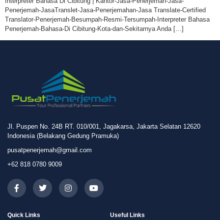
Interpreter Bahasa Di Cibitung | Kantor-Jasa-Penerjemah-Jasa-
Penerjemah-JasaTranslet-Jasa-Penerjemahan-Jasa Translate-Certified
Translator-Penerjemah-Besumpah-Resmi-Tersumpah-Interpreter Bahasa
Penerjemah-Bahasa-Di Cibitung-Kota-dan-Sekitarnya Anda […]
Jl. Puspen No. 24B RT. 010/001, Jagakarsa, Jakarta Selatan 12620
Indonesia (Belakang Gedung Pramuka)
pusatpenerjemah@gmail.com
+62 818 0780 9009
Quick Links
Useful Links