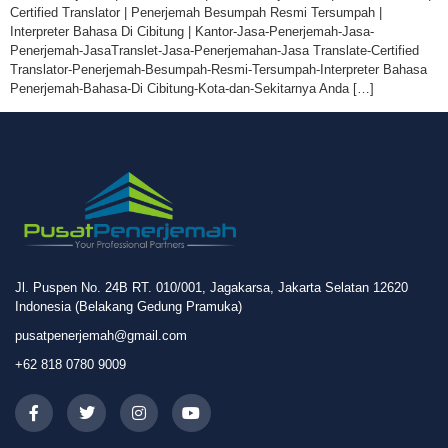
Certified Translator | Penerjemah Besumpah Resmi Tersumpah |
Interpreter Bahasa Di Cibitung | Kantor-Jasa-Penerjemah-Jasa-
Penerjemah-JasaTranslet-Jasa-Penerjemahan-Jasa Translate-Certified
Translator-Penerjemah-Besumpah-Resmi-Tersumpah-Interpreter Bahasa
Penerjemah-Bahasa-Di Cibitung-Kota-dan-Sekitarnya Anda […]
Jl. Puspen No. 24B RT. 010/001, Jagakarsa, Jakarta Selatan 12620
Indonesia (Belakang Gedung Pramuka)
pusatpenerjemah@gmail.com
+62 818 0780 9009