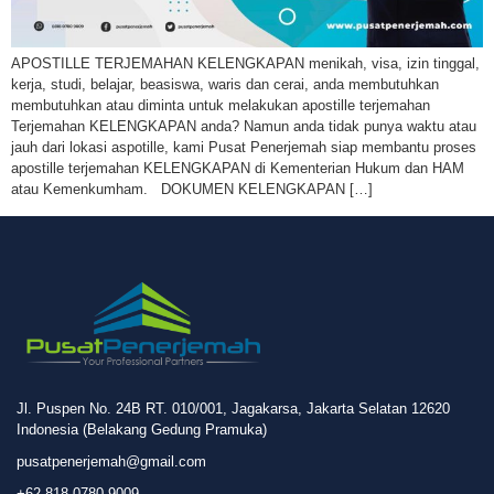
APOSTILLE TERJEMAHAN KELENGKAPAN menikah, visa, izin tinggal,
kerja, studi, belajar, beasiswa, waris dan cerai, anda membutuhkan
membutuhkan atau diminta untuk melakukan apostille terjemahan
Terjemahan KELENGKAPAN anda? Namun anda tidak punya waktu atau
jauh dari lokasi aspotille, kami Pusat Penerjemah siap membantu proses
apostille terjemahan KELENGKAPAN di Kementerian Hukum dan HAM
atau Kemenkumham. DOKUMEN KELENGKAPAN […]
Jl. Puspen No. 24B RT. 010/001, Jagakarsa, Jakarta Selatan 12620
Indonesia (Belakang Gedung Pramuka)
pusatpenerjemah@gmail.com
+62 818 0780 9009