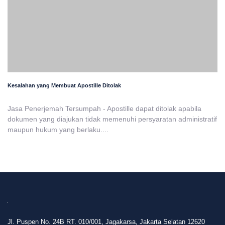
Kesalahan yang Membuat Apostille Ditolak
Jasa Penerjemah Tersumpah - Apostille dapat ditolak apabila
dokumen yang diajukan tidak memenuhi persyaratan administratif
maupun hukum yang berlaku....
Jl. Puspen No. 24B RT. 010/001, Jagakarsa, Jakarta Selatan 12620