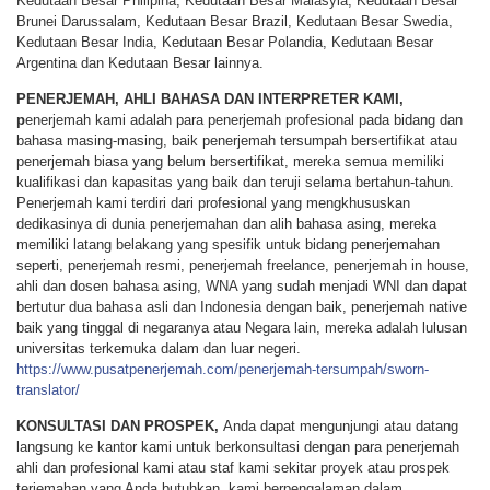
Kedutaan Besar Philipina, Kedutaan Besar Malasyia, Kedutaan Besar
Brunei Darussalam, Kedutaan Besar Brazil, Kedutaan Besar Swedia,
Kedutaan Besar India, Kedutaan Besar Polandia, Kedutaan Besar
Argentina dan Kedutaan Besar lainnya.
PENERJEMAH, AHLI BAHASA DAN INTERPRETER KAMI,
p
enerjemah kami adalah para penerjemah profesional pada bidang dan
bahasa masing-masing, baik penerjemah tersumpah bersertifikat atau
penerjemah biasa yang belum bersertifikat, mereka semua memiliki
kualifikasi dan kapasitas yang baik dan teruji selama bertahun-tahun.
Penerjemah kami terdiri dari profesional yang mengkhususkan
dedikasinya di dunia penerjemahan dan alih bahasa asing, mereka
memiliki latang belakang yang spesifik untuk bidang penerjemahan
seperti, penerjemah resmi, penerjemah freelance, penerjemah in house,
ahli dan dosen bahasa asing, WNA yang sudah menjadi WNI dan dapat
bertutur dua bahasa asli dan Indonesia dengan baik, penerjemah native
baik yang tinggal di negaranya atau Negara lain, mereka adalah lulusan
universitas terkemuka dalam dan luar negeri.
https://www.pusatpenerjemah.com/penerjemah-tersumpah/sworn-
translator/
KONSULTASI DAN PROSPEK,
Anda dapat mengunjungi atau datang
langsung ke kantor kami untuk berkonsultasi dengan para penerjemah
ahli dan profesional kami atau staf kami sekitar proyek atau prospek
terjemahan yang Anda butuhkan, kami berpengalaman dalam