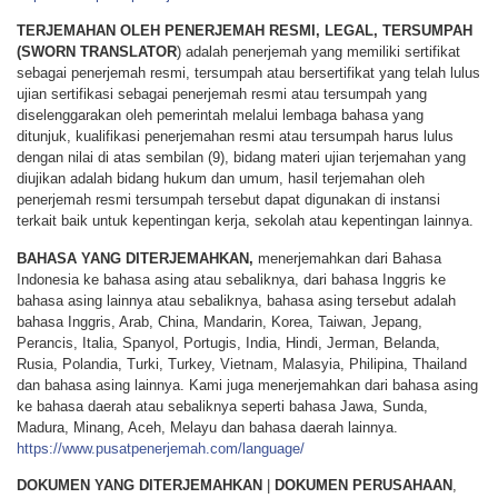
TERJEMAHAN OLEH PENERJEMAH RESMI, LEGAL, TERSUMPAH
(SWORN TRANSLATOR
) adalah penerjemah yang memiliki sertifikat
sebagai penerjemah resmi, tersumpah atau bersertifikat yang telah lulus
ujian sertifikasi sebagai penerjemah resmi atau tersumpah yang
diselenggarakan oleh pemerintah melalui lembaga bahasa yang
ditunjuk, kualifikasi penerjemahan resmi atau tersumpah harus lulus
dengan nilai di atas sembilan (9), bidang materi ujian terjemahan yang
diujikan adalah bidang hukum dan umum, hasil terjemahan oleh
penerjemah resmi tersumpah tersebut dapat digunakan di instansi
terkait baik untuk kepentingan kerja, sekolah atau kepentingan lainnya.
BAHASA YANG DITERJEMAHKAN,
menerjemahkan dari Bahasa
Indonesia ke bahasa asing atau sebaliknya, dari bahasa Inggris ke
bahasa asing lainnya atau sebaliknya, bahasa asing tersebut adalah
bahasa Inggris, Arab, China, Mandarin, Korea, Taiwan, Jepang,
Perancis, Italia, Spanyol, Portugis, India, Hindi, Jerman, Belanda,
Rusia, Polandia, Turki, Turkey, Vietnam, Malasyia, Philipina, Thailand
dan bahasa asing lainnya. Kami juga menerjemahkan dari bahasa asing
ke bahasa daerah atau sebaliknya seperti bahasa Jawa, Sunda,
Madura, Minang, Aceh, Melayu dan bahasa daerah lainnya.
https://www.pusatpenerjemah.com/language/
DOKUMEN YANG DITERJEMAHKAN
|
DOKUMEN PERUSAHAAN
,