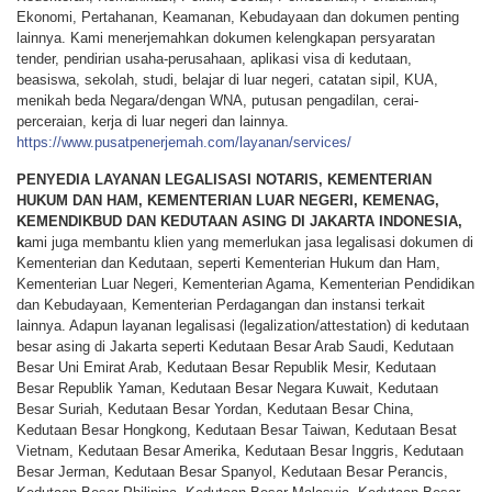
Ekonomi, Pertahanan, Keamanan, Kebudayaan dan dokumen penting
lainnya. Kami menerjemahkan dokumen kelengkapan persyaratan
tender, pendirian usaha-perusahaan, aplikasi visa di kedutaan,
beasiswa, sekolah, studi, belajar di luar negeri, catatan sipil, KUA,
menikah beda Negara/dengan WNA, putusan pengadilan, cerai-
perceraian, kerja di luar negeri dan lainnya.
https://www.pusatpenerjemah.com/layanan/services/
PENYEDIA LAYANAN LEGALISASI NOTARIS, KEMENTERIAN
HUKUM DAN HAM, KEMENTERIAN LUAR NEGERI, KEMENAG,
KEMENDIKBUD DAN KEDUTAAN ASING DI JAKARTA INDONESIA,
k
ami juga membantu klien yang memerlukan jasa legalisasi dokumen di
Kementerian dan Kedutaan, seperti Kementerian Hukum dan Ham,
Kementerian Luar Negeri, Kementerian Agama, Kementerian Pendidikan
dan Kebudayaan, Kementerian Perdagangan dan instansi terkait
lainnya. Adapun layanan legalisasi (legalization/attestation) di kedutaan
besar asing di Jakarta seperti Kedutaan Besar Arab Saudi, Kedutaan
Besar Uni Emirat Arab, Kedutaan Besar Republik Mesir, Kedutaan
Besar Republik Yaman, Kedutaan Besar Negara Kuwait, Kedutaan
Besar Suriah, Kedutaan Besar Yordan, Kedutaan Besar China,
Kedutaan Besar Hongkong, Kedutaan Besar Taiwan, Kedutaan Besat
Vietnam, Kedutaan Besar Amerika, Kedutaan Besar Inggris, Kedutaan
Besar Jerman, Kedutaan Besar Spanyol, Kedutaan Besar Perancis,