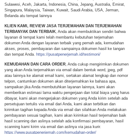
Sulawesi, Aceh, Jakarta, Indonesia, China, Jepang, Australia, Emirat,
Singapura, Malaysia, Taiwan, Kuwait, Saudi Arabia, USA, Jerman,
Belanda atu tempat lainnya
KLIEN KAMI, REVIEW JASA TERJEMAHAN DAN TERJEMAHAN
TERBANYAK DAN TERBAIK
, Anda akan membuktikan sendiri bahwa
layanan di tempat kami telah membantu kebutuhan terjemahan
dokumen Anda dengan layanan terbaik yang pernah ada, kemudahan
akses, proses, pembayaran dan sampainya dokumen hasil ke tangan
dan tempat Anda.
https://pusatpenerjemah.id/testimoni/
KEMUDAHAN DAN CARA ORDER
, Anda cukup mengirimkan dokumen
yang akan Anda terjemahkan via email dalam bentuk word, jpeg, pdf
atau lainnya ke alamat email kami, sertakan alamat lengkap dan nomor
telpon, cantumkan dokumen akan diterjemahkan ke bahasa apa,
sampaikan jika Anda membutuhkan layanan lainnya, kami akan
memberikan estimasi lama waktu pengerjaan dan total biaya yang harus
dibayar, kami akan mengerjakan dokumen yang Anda kirim setelah ada
persetujuan tertulis via email dari Anda, kami akan terbitkan dan
kirimkan tagihan kepada Anda via email dan silahkan Anda melakukan
pembayaran sesuai tagihan, kami akan kirimkan hasil terjemahan baik
hasil scanning dan aslinya setelah ada konfirmasi pembayaran, hasil
scanning kami kirim via email dan aslinya via jasa kurir.
https://www.pusatpenerjemah.com/kemudahan-order/