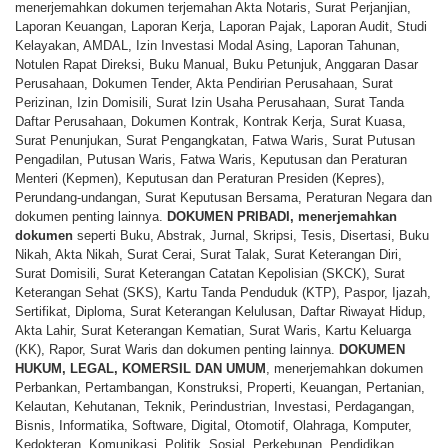
menerjemahkan dokumen terjemahan Akta Notaris, Surat Perjanjian,
Laporan Keuangan, Laporan Kerja, Laporan Pajak, Laporan Audit, Studi
Kelayakan, AMDAL, Izin Investasi Modal Asing, Laporan Tahunan,
Notulen Rapat Direksi, Buku Manual, Buku Petunjuk, Anggaran Dasar
Perusahaan, Dokumen Tender, Akta Pendirian Perusahaan, Surat
Perizinan, Izin Domisili, Surat Izin Usaha Perusahaan, Surat Tanda
Daftar Perusahaan, Dokumen Kontrak, Kontrak Kerja, Surat Kuasa,
Surat Penunjukan, Surat Pengangkatan, Fatwa Waris, Surat Putusan
Pengadilan, Putusan Waris, Fatwa Waris, Keputusan dan Peraturan
Menteri (Kepmen), Keputusan dan Peraturan Presiden (Kepres),
Perundang-undangan, Surat Keputusan Bersama, Peraturan Negara dan
dokumen penting lainnya.
DOKUMEN PRIBADI,
menerjemahkan
dokumen
seperti Buku, Abstrak, Jurnal, Skripsi, Tesis, Disertasi, Buku
Nikah, Akta Nikah, Surat Cerai, Surat Talak, Surat Keterangan Diri,
Surat Domisili, Surat Keterangan Catatan Kepolisian (SKCK), Surat
Keterangan Sehat (SKS), Kartu Tanda Penduduk (KTP), Paspor, Ijazah,
Sertifikat, Diploma, Surat Keterangan Kelulusan, Daftar Riwayat Hidup,
Akta Lahir, Surat Keterangan Kematian, Surat Waris, Kartu Keluarga
(KK), Rapor, Surat Waris dan dokumen penting lainnya.
DOKUMEN
HUKUM, LEGAL, KOMERSIL DAN UMUM
, menerjemahkan dokumen
Perbankan, Pertambangan, Konstruksi, Properti, Keuangan, Pertanian,
Kelautan, Kehutanan, Teknik, Perindustrian, Investasi, Perdagangan,
Bisnis, Informatika, Software, Digital, Otomotif, Olahraga, Komputer,
Kedokteran, Komunikasi, Politik, Sosial, Perkebunan, Pendidikan,