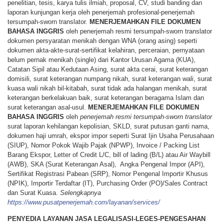
penelitian, tesis, karya tulis ilmiah, proposal, CV, studi banding dan
laporan kunjungan kerja oleh penerjemah profesional-penerjemah
tersumpah-sworn translator.
MENERJEMAHKAN
FILE
DOKUMEN
BAHASA
INGGRIS
oleh penerjemah resmi tersumpah-sworn translator
dokumen persyaratan menikah dengan WNA (orang asing) seperti
dokumen akta-akte-surat-sertifikat kelahiran, perceraian, pernyataan
belum pernak menikah (single) dari Kantor Urusan Agama (KUA),
Catatan Sipil atau Kedutaan Asing, surat akta cerai, surat keterangan
domisili, surat keterangan numpang nikah, surat keterangan wali, surat
kuasa wali nikah bil-kitabah, surat tidak ada halangan menikah, surat
keterangan berkelakuan baik, surat keterangan beragama Islam dan
surat keterangan asal-usul.
MENERJEMAHKAN
FILE
DOKUMEN
BAHASA
INGGRIS
oleh
penerjemah resmi tersumpah-sworn translator
surat laporan kehilangan kepolisian, SKLD, surat putusan ganti nama,
dokumen haji umrah, ekspor impor seperti Surat Ijin Usaha Perusahaan
(SIUP), Nomor Pokok Wajib Pajak (NPWP), Invoice / Packing List
Barang Ekspor, Letter of Credit L/C, bill of lading (B/L) atau Air Waybill
(AWB), SKA (Surat Keterangan Asal), Angka Pengenal Impor (API),
Sertifikat Registrasi Pabean (SRP), Nomor Pengenal Importir Khusus
(NPIK), Importir Terdaftar (IT), Purchasing Order (PO)/Sales Contract
dan Surat Kuasa.
Selengkapnya
https://www.pusatpenerjemah.com/layanan/services/
PENYEDIA LAYANAN JASA LEGALISASI-LEGES-PENGESAHAN