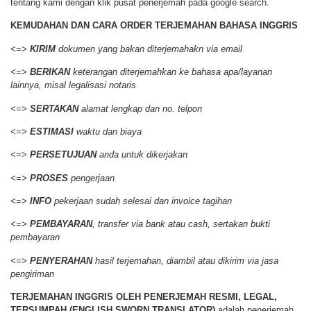
tentang kami dengan klik pusat penerjemah pada google search.
KEMUDAHAN DAN CARA ORDER
TERJEMAHAN BAHASA INGGRIS
<=>
KIRIM
dokumen yang bakan diterjemahakn via email
<=>
BERIKAN
keterangan diterjemahkan ke bahasa apa/layanan
lainnya, misal legalisasi notaris
<=>
SERTAKAN
alamat lengkap dan no. telpon
<=>
ESTIMASI
waktu dan biaya
<=>
PERSETUJUAN
anda untuk dikerjakan
<=>
PROSES
pengerjaan
<=>
INFO
pekerjaan sudah selesai dan invoice tagihan
<=>
PEMBAYARAN
, transfer via bank atau cash, sertakan bukti
pembayaran
<=>
PENYERAHAN
hasil terjemahan, diambil atau dikirim via jasa
pengiriman
TERJEMAHAN INGGRIS OLEH PENERJEMAH RESMI, LEGAL,
TERSUMPAH (ENGLISH SWORN TRANSLATOR)
adalah penerjemah