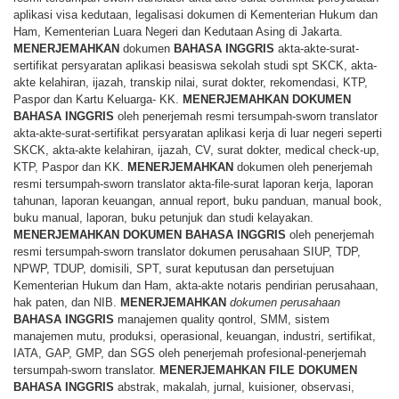
aplikasi visa kedutaan, legalisasi dokumen di Kementerian Hukum dan
Ham, Kementerian Luara Negeri dan Kedutaan Asing di Jakarta.
MENERJEMAHKAN
dokumen
BAHASA
INGGRIS
akta-akte-surat-
sertifikat persyaratan aplikasi beasiswa sekolah studi spt SKCK, akta-
akte kelahiran, ijazah, transkip nilai, surat dokter, rekomendasi, KTP,
Paspor dan Kartu Keluarga- KK.
MENERJEMAHKAN
DOKUMEN
BAHASA
INGGRIS
oleh penerjemah resmi tersumpah-sworn translator
akta-akte-surat-sertifikat persyaratan aplikasi kerja di luar negeri seperti
SKCK, akta-akte kelahiran, ijazah, CV, surat dokter, medical check-up,
KTP, Paspor dan KK.
MENERJEMAHKAN
dokumen oleh penerjemah
resmi tersumpah-sworn translator akta-file-surat laporan kerja, laporan
tahunan, laporan keuangan, annual report, buku panduan, manual book,
buku manual, laporan, buku petunjuk dan studi kelayakan.
MENERJEMAHKAN
DOKUMEN
BAHASA
INGGRIS
oleh penerjemah
resmi tersumpah-sworn translator dokumen perusahaan SIUP, TDP,
NPWP, TDUP, domisili, SPT, surat keputusan dan persetujuan
Kementerian Hukum dan Ham, akta-akte notaris pendirian perusahaan,
hak paten, dan NIB.
MENERJEMAHKAN
dokumen perusahaan
BAHASA
INGGRIS
manajemen quality qontrol, SMM, sistem
manajemen mutu, produksi, operasional, keuangan, industri, sertifikat,
IATA, GAP, GMP, dan SGS oleh penerjemah profesional-penerjemah
tersumpah-sworn translator.
MENERJEMAHKAN
FILE
DOKUMEN
BAHASA
INGGRIS
abstrak, makalah, jurnal, kuisioner, observasi,