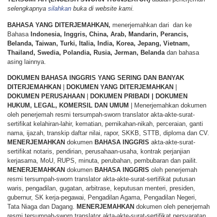
selengkapnya
silahkan
buka di website kami.
BAHASA YANG DITERJEMAHKAN,
menerjemahkan dari dan ke
Bahasa
Indonesia, Inggris, China, Arab, Mandarin, Perancis,
Belanda, Taiwan, Turki, Italia, India, Korea, Jepang, Vietnam,
Thailand, Swedia, Polandia, Rusia, Jerman, Belanda
dan bahasa
asing lainnya.
DOKUMEN BAHASA INGGRIS YANG SERING DAN BANYAK
DITERJEMAHKAN
|
DOKUMEN YANG DITERJEMAHKAN
|
DOKUMEN PERUSAHAAN
|
DOKUMEN PRIBADI | DOKUMEN
HUKUM, LEGAL, KOMERSIL DAN UMUM
| Menerjemahkan dokumen
oleh penerjemah resmi tersumpah-sworn translator akta-akte-surat-
sertifikat kelahiran-lahir, kematian, pernikahan-nikah, perceraian, ganti
nama, ijazah, transkip daftar nilai, rapor, SKKB, STTB, diploma dan CV.
MENERJEMAHKAN
dokumen
BAHASA
INGGRIS
akta-akte-surat-
sertifikat notaris, pendirian, perusahaan-usaha, kontrak perjanjian
kerjasama, MoU, RUPS, minuta, perubahan, pembubaran dan pailit.
MENERJEMAHKAN
dokumen
BAHASA
INGGRIS
oleh penerjemah
resmi tersumpah-sworn translator akta-akte-surat-sertifikat putusan
waris, pengadilan, gugatan, arbitrase, keputusan menteri, presiden,
gubernur, SK kerja-pegawai, Pengadilan Agama, Pengadilan Negeri,
Tata Niaga dan Dagang.
MENERJEMAHKAN
dokumen oleh penerjemah
resmi tersumpah-sworn translator akta-akte-surat-sertifikat persyaratan