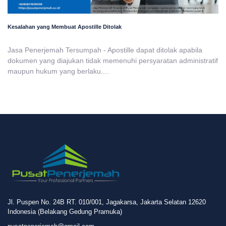
Kesalahan yang Membuat Apostille Ditolak
Jasa Penerjemah Tersumpah - Apostille dapat ditolak apabila
dokumen yang diajukan tidak memenuhi persyaratan administratif
maupun hukum yang berlaku....
Jl. Puspen No. 24B RT. 010/001, Jagakarsa, Jakarta Selatan 12620
Indonesia (Belakang Gedung Pramuka)