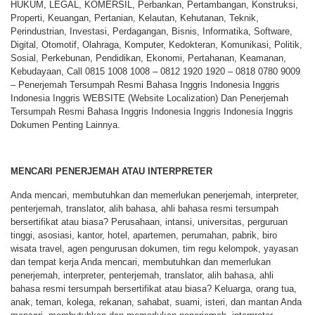
HUKUM, LEGAL, KOMERSIL, Perbankan, Pertambangan, Konstruksi,
Properti, Keuangan, Pertanian, Kelautan, Kehutanan, Teknik,
Perindustrian, Investasi, Perdagangan, Bisnis, Informatika, Software,
Digital, Otomotif, Olahraga, Komputer, Kedokteran, Komunikasi, Politik,
Sosial, Perkebunan, Pendidikan, Ekonomi, Pertahanan, Keamanan,
Kebudayaan, Call 0815 1008 1008 – 0812 1920 1920 – 0818 0780 9009
– Penerjemah Tersumpah Resmi Bahasa Inggris Indonesia Inggris
Indonesia Inggris WEBSITE (Website Localization) Dan Penerjemah
Tersumpah Resmi Bahasa Inggris Indonesia Inggris Indonesia Inggris
Dokumen Penting Lainnya.
MENCARI PENERJEMAH ATAU INTERPRETER
Anda mencari, membutuhkan dan memerlukan penerjemah, interpreter,
penterjemah, translator, alih bahasa, ahli bahasa resmi tersumpah
bersertifikat atau biasa? Perusahaan, intansi, universitas, perguruan
tinggi, asosiasi, kantor, hotel, apartemen, perumahan, pabrik, biro
wisata travel, agen pengurusan dokumen, tim regu kelompok, yayasan
dan tempat kerja Anda mencari, membutuhkan dan memerlukan
penerjemah, interpreter, penterjemah, translator, alih bahasa, ahli
bahasa resmi tersumpah bersertifikat atau biasa? Keluarga, orang tua,
anak, teman, kolega, rekanan, sahabat, suami, isteri, dan mantan Anda