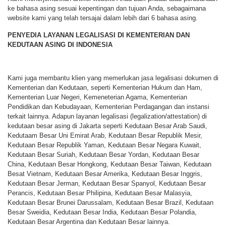
ke bahasa asing sesuai kepentingan dan tujuan Anda, sebagaimana
website kami yang telah tersajai dalam lebih dari 6 bahasa asing.
PENYEDIA LAYANAN LEGALISASI DI KEMENTERIAN DAN
KEDUTAAN ASING DI INDONESIA
Kami juga membantu klien yang memerlukan jasa legalisasi dokumen di
Kementerian dan Kedutaan, seperti Kementerian Hukum dan Ham,
Kementerian Luar Negeri, Kemeneterian Agama, Kementerian
Pendidikan dan Kebudayaan, Kementerian Perdagangan dan instansi
terkait lainnya. Adapun layanan legalisasi (legalization/attestation) di
kedutaan besar asing di Jakarta seperti Kedutaan Besar Arab Saudi,
Kedutaam Besar Uni Emirat Arab, Kedutaan Besar Republik Mesir,
Kedutaan Besar Republik Yaman, Kedutaan Besar Negara Kuwait,
Kedutaan Besar Suriah, Kedutaan Besar Yordan, Kedutaan Besar
China, Kedutaan Besar Hongkong, Kedutaan Besar Taiwan, Kedutaan
Besat Vietnam, Kedutaan Besar Amerika, Kedutaan Besar Inggris,
Kedutaan Besar Jerman, Kedutaan Besar Spanyol, Kedutaan Besar
Perancis, Kedutaan Besar Philipina, Kedutaan Besar Malasyia,
Kedutaan Besar Brunei Darussalam, Kedutaan Besar Brazil, Kedutaan
Besar Sweidia, Kedutaan Besar India, Kedutaan Besar Polandia,
Kedutaan Besar Argentina dan Kedutaan Besar lainnya.