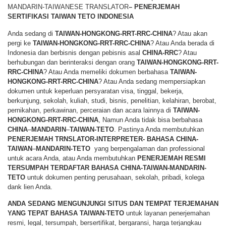
MANDARIN-TAIWANESE TRANSLATOR
– PENERJEMAH
SERTIFIKASI TAIWAN TETO INDONESIA
Anda sedang di
TAIWAN-HONGKONG-RRT-RRC-CHINA
? Atau akan
pergi ke
TAIWAN-HONGKONG-RRT-RRC-CHINA
? Atau Anda berada di
Indonesia dan berbisnis dengan pebisnis asal
CHINA-RRC
? Atau
berhubungan dan berinteraksi dengan orang
TAIWAN-HONGKONG-RRT-
RRC-CHINA
? Atau Anda memeliki dokumen berbahasa
TAIWAN-
HONGKONG-RRT-RRC-CHINA
? Atau Anda sedang mempersiapkan
dokumen untuk keperluan persyaratan visa, tinggal, bekerja,
berkunjung, sekolah, kuliah, studi, bisnis, penelitian, kelahiran, berobat,
pernikahan, perkawinan, perceraian dan acara lainnya di
TAIWAN-
HONGKONG-RRT-RRC-CHINA
, Namun Anda tidak bisa berbahasa
CHINA
–
MANDARIN
–
TAIWAN-TETO
. Pastinya Anda membutuhkan
PENERJEMAH TRNSLATOR-INTERPRETER- BAHASA CHINA-
TAIWAN
–
MANDARIN-TETO
yang berpengalaman dan professional
untuk acara Anda, atau Anda membutuhkan
PENERJEMAH RESMI
TERSUMPAH TERDAFTAR BAHASA CHINA-TAIWAN-MANDARIN-
TETO
untuk dokumen penting perusahaan, sekolah, pribadi, kolega
dank lien Anda.
ANDA SEDANG MENGUNJUNGI SITUS DAN TEMPAT TERJEMAHAN
YANG TEPAT BAHASA TAIWAN-TETO
untuk layanan penerjemahan
resmi, legal, tersumpah, bersertifikat, bergaransi, harga terjangkau