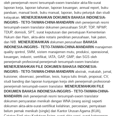
oleh penerjemah resmi tersumpah-sworn translator akta-file-surat
laporan kerja, laporan tahunan, laporan keuangan, annual report, buku
panduan, manual book, buku manual, laporan, buku petunjuk dan studi
kelayakan.
MENERJEMAHKAN
DOKUMEN
BAHASA
INDONESIA-
INGGRIS
–
TETO-TAIWAN-CHINA-MANDARIN
oleh penerjemah resmi
tersumpah-sworn translator dokumen perusahaan SIUP, TDP, NPWP,
TDUP, domisili, SPT, surat keputusan dan persetujuan Kementerian
Hukum dan Ham, akta-akte notaris pendirian perusahaan, hak paten,
dan NIB.
MENERJEMAHKAN
dokumen perusahaan
BAHASA
INDONESIA-INGGRIS
–
TETO-TAIWAN-CHINA-MANDARIN
manajemen
quality qontrol, SMM, sistem manajemen mutu, produksi, operasional,
keuangan, industri, sertifikat, IATA, GAP, GMP, dan SGS oleh
penerjemah profesional-penerjemah tersumpah-sworn translator.
MENERJEMAHKAN
FILE
DOKUMEN
BAHASA
INDONESIA-
INGGRIS
–
TETO-TAIWAN-CHINA-MANDARIN
abstrak, makalah, jurnal,
kuisioner, observasi, penelitian, tesis, karya tulis ilmiah, proposal, CV,
studi banding dan laporan kunjungan kerja oleh penerjemah profesional-
penerjemah tersumpah-sworn translator.
MENERJEMAHKAN
FILE
DOKUMEN
BAHASA
INDONESIA-INGGRIS
–
TETO-TAIWAN-CHINA-
MANDARIN
oleh penerjemah resmi tersumpah-sworn translator
dokumen persyaratan menikah dengan WNA (orang asing) seperti
dokumen akta-akte-surat-sertifikat kelahiran, perceraian, pernyataan
belum pernak menikah (single) dari Kantor Urusan Agama (KUA),
Catatan Sipil atau Kedutaan Asing, surat akta cerai, surat keterangan