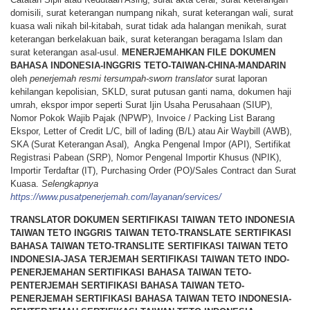
domisili, surat keterangan numpang nikah, surat keterangan wali, surat
kuasa wali nikah bil-kitabah, surat tidak ada halangan menikah, surat
keterangan berkelakuan baik, surat keterangan beragama Islam dan
surat keterangan asal-usul.
MENERJEMAHKAN
FILE
DOKUMEN
BAHASA
INDONESIA-INGGRIS TETO-TAIWAN-CHINA-MANDARIN
oleh
penerjemah resmi tersumpah-sworn translator
surat laporan
kehilangan kepolisian, SKLD, surat putusan ganti nama, dokumen haji
umrah, ekspor impor seperti Surat Ijin Usaha Perusahaan (SIUP),
Nomor Pokok Wajib Pajak (NPWP), Invoice / Packing List Barang
Ekspor, Letter of Credit L/C, bill of lading (B/L) atau Air Waybill (AWB),
SKA (Surat Keterangan Asal), Angka Pengenal Impor (API), Sertifikat
Registrasi Pabean (SRP), Nomor Pengenal Importir Khusus (NPIK),
Importir Terdaftar (IT), Purchasing Order (PO)/Sales Contract dan Surat
Kuasa.
Selengkapnya
https://www.pusatpenerjemah.com/layanan/services/
TRANSLATOR DOKUMEN SERTIFIKASI TAIWAN TETO INDONESIA
TAIWAN TETO INGGRIS TAIWAN TETO-TRANSLATE SERTIFIKASI
BAHASA TAIWAN TETO-TRANSLITE SERTIFIKASI TAIWAN TETO
INDONESIA-JASA TERJEMAH SERTIFIKASI TAIWAN TETO INDO-
PENERJEMAHAN SERTIFIKASI BAHASA TAIWAN TETO-
PENTERJEMAH SERTIFIKASI BAHASA TAIWAN TETO-
PENERJEMAH SERTIFIKASI BAHASA TAIWAN TETO INDONESIA-