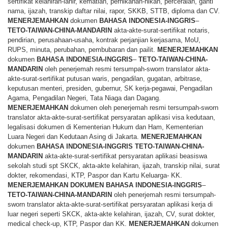
sertifikat kelahiran-lahir, kematian, pernikahan-nikah, perceraian, ganti
nama, ijazah, transkip daftar nilai, rapor, SKKB, STTB, diploma dan CV.
MENERJEMAHKAN
dokumen
BAHASA
INDONESIA-INGGRIS
–
TETO-TAIWAN-CHINA-MANDARIN
akta-akte-surat-sertifikat notaris,
pendirian, perusahaan-usaha, kontrak perjanjian kerjasama, MoU,
RUPS, minuta, perubahan, pembubaran dan pailit.
MENERJEMAHKAN
dokumen
BAHASA
INDONESIA-INGGRIS
–
TETO-TAIWAN-CHINA-
MANDARIN
oleh penerjemah resmi tersumpah-sworn translator akta-
akte-surat-sertifikat putusan waris, pengadilan, gugatan, arbitrase,
keputusan menteri, presiden, gubernur, SK kerja-pegawai, Pengadilan
Agama, Pengadilan Negeri, Tata Niaga dan Dagang.
MENERJEMAHKAN
dokumen oleh penerjemah resmi tersumpah-sworn
translator akta-akte-surat-sertifikat persyaratan aplikasi visa kedutaan,
legalisasi dokumen di Kementerian Hukum dan Ham, Kementerian
Luara Negeri dan Kedutaan Asing di Jakarta.
MENERJEMAHKAN
dokumen
BAHASA
INDONESIA-INGGRIS TETO-TAIWAN-CHINA-
MANDARIN
akta-akte-surat-sertifikat persyaratan aplikasi beasiswa
sekolah studi spt SKCK, akta-akte kelahiran, ijazah, transkip nilai, surat
dokter, rekomendasi, KTP, Paspor dan Kartu Keluarga- KK.
MENERJEMAHKAN
DOKUMEN
BAHASA
INDONESIA-INGGRIS
–
TETO-TAIWAN-CHINA-MANDARIN
oleh penerjemah resmi tersumpah-
sworn translator akta-akte-surat-sertifikat persyaratan aplikasi kerja di
luar negeri seperti SKCK, akta-akte kelahiran, ijazah, CV, surat dokter,
medical check-up, KTP, Paspor dan KK.
MENERJEMAHKAN
dokumen