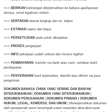
<=>
BERIKAN
keterangan diterjemahkan ke bahasa apa/layanan
lainnya, misal legalisasi notaris
<=>
SERTAKAN
alamat lengkap dan no. telpon
<=>
ESTIMASI
waktu dan biaya
<=>
PERSETUJUAN
anda untuk dikerjakan
<=>
PROSES
pengerjaan
<=>
INFO
pekerjaan sudah selesai dan invoice tagihan
<=>
PEMBAYARAN
, transfer via bank atau cash, sertakan bukti
pembayaran
<=>
PENYERAHAN
hasil terjemahan, diambil atau dikirim via jasa
pengiriman
DOKUMEN BAHASA CHINA YANG SERING DAN BANYAK
DITERJEMAHKAN
|
DOKUMEN YANG DITERJEMAHKAN
|
DOKUMEN PERUSAHAAN
|
DOKUMEN PRIBADI | DOKUMEN
HUKUM, LEGAL, KOMERSIL DAN UMUM
| Menerjemahkan dokumen
oleh penerjemah resmi tersumpah-sworn translator akta-akte-surat-