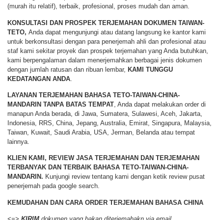
(murah itu relatif), terbaik, profesional, proses mudah dan aman.
KONSULTASI DAN PROSPEK TERJEMAHAN DOKUMEN TAIWAN-
TETO,
Anda dapat mengunjungi atau datang langsung ke kantor kami
untuk berkonsultasi dengan para penerjemah ahli dan profesional atau
staf kami sekitar proyek dan prospek terjemahan yang Anda butuhkan,
kami berpengalaman dalam menerjemahkan berbagai jenis dokumen
dengan jumlah ratusan dan ribuan lembar,
KAMI TUNGGU
KEDATANGAN ANDA
.
LAYANAN TERJEMAHAN BAHASA TETO-TAIWAN-CHINA-
MANDARIN TANPA BATAS TEMPAT
, Anda dapat melakukan order di
manapun Anda berada, di Jawa, Sumatera, Sulawesi, Aceh, Jakarta,
Indonesia, RRS, China, Jepang, Australia, Emirat, Singapura, Malaysia,
Taiwan, Kuwait, Saudi Arabia, USA, Jerman, Belanda atau tempat
lainnya.
KLIEN KAMI, REVIEW JASA TERJEMAHAN DAN TERJEMAHAN
TERBANYAK DAN TERBAIK BAHASA TETO-TAIWAN-CHINA-
MANDARIN.
Kunjungi review tentang kami dengan ketik review pusat
penerjemah pada google search.
KEMUDAHAN DAN CARA ORDER
TERJEMAHAN BAHASA CHINA
<=>
KIRIM
dokumen yang bakan diterjemahakn via email