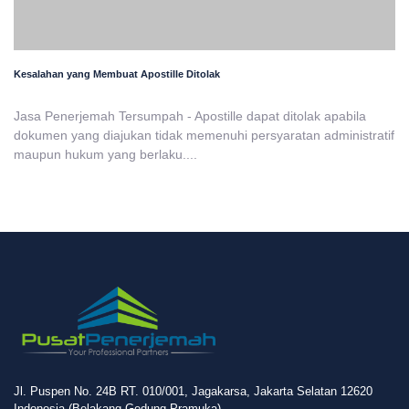
Kesalahan yang Membuat Apostille Ditolak
Jasa Penerjemah Tersumpah - Apostille dapat ditolak apabila
dokumen yang diajukan tidak memenuhi persyaratan administratif
maupun hukum yang berlaku....
Jl. Puspen No. 24B RT. 010/001, Jagakarsa, Jakarta Selatan 12620
Indonesia (Belakang Gedung Pramuka)