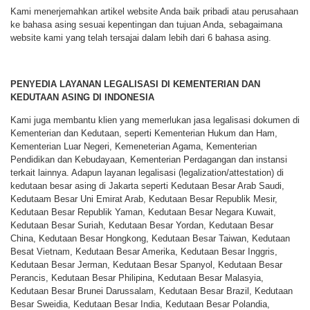
Kami menerjemahkan artikel website Anda baik pribadi atau perusahaan
ke bahasa asing sesuai kepentingan dan tujuan Anda, sebagaimana
website kami yang telah tersajai dalam lebih dari 6 bahasa asing.
PENYEDIA LAYANAN LEGALISASI DI KEMENTERIAN DAN
KEDUTAAN ASING DI INDONESIA
Kami juga membantu klien yang memerlukan jasa legalisasi dokumen di
Kementerian dan Kedutaan, seperti Kementerian Hukum dan Ham,
Kementerian Luar Negeri, Kemeneterian Agama, Kementerian
Pendidikan dan Kebudayaan, Kementerian Perdagangan dan instansi
terkait lainnya. Adapun layanan legalisasi (legalization/attestation) di
kedutaan besar asing di Jakarta seperti Kedutaan Besar Arab Saudi,
Kedutaam Besar Uni Emirat Arab, Kedutaan Besar Republik Mesir,
Kedutaan Besar Republik Yaman, Kedutaan Besar Negara Kuwait,
Kedutaan Besar Suriah, Kedutaan Besar Yordan, Kedutaan Besar
China, Kedutaan Besar Hongkong, Kedutaan Besar Taiwan, Kedutaan
Besat Vietnam, Kedutaan Besar Amerika, Kedutaan Besar Inggris,
Kedutaan Besar Jerman, Kedutaan Besar Spanyol, Kedutaan Besar
Perancis, Kedutaan Besar Philipina, Kedutaan Besar Malasyia,
Kedutaan Besar Brunei Darussalam, Kedutaan Besar Brazil, Kedutaan
Besar Sweidia, Kedutaan Besar India, Kedutaan Besar Polandia,