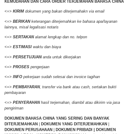
KEMUDAHAN DAN CARA ORDER
TERJEMAHAN BAHASA CHINA
<=>
KIRIM
dokumen yang bakan diterjemahakn via email
<=>
BERIKAN
keterangan diterjemahkan ke bahasa apa/layanan
lainnya, misal legalisasi notaris
<=>
SERTAKAN
alamat lengkap dan no. telpon
<=>
ESTIMASI
waktu dan biaya
<=>
PERSETUJUAN
anda untuk dikerjakan
<=>
PROSES
pengerjaan
<=>
INFO
pekerjaan sudah selesai dan invoice tagihan
<=>
PEMBAYARAN
, transfer via bank atau cash, sertakan bukti
pembayaran
<=>
PENYERAHAN
hasil terjemahan, diambil atau dikirim via jasa
pengiriman
DOKUMEN BAHASA CHINA YANG SERING DAN BANYAK
DITERJEMAHKAN
|
DOKUMEN YANG DITERJEMAHKAN
|
DOKUMEN PERUSAHAAN
|
DOKUMEN PRIBADI | DOKUMEN