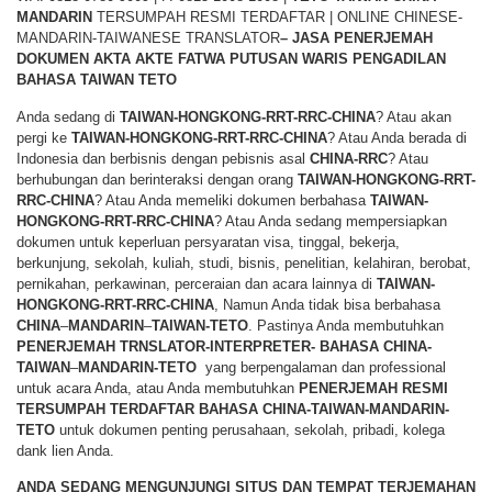
MANDARIN
TERSUMPAH RESMI TERDAFTAR | ONLINE CHINESE-
MANDARIN-TAIWANESE TRANSLATOR
– JASA PENERJEMAH
DOKUMEN AKTA AKTE FATWA PUTUSAN WARIS PENGADILAN
BAHASA TAIWAN TETO
Anda sedang di
TAIWAN-HONGKONG-RRT-RRC-CHINA
? Atau akan
pergi ke
TAIWAN-HONGKONG-RRT-RRC-CHINA
? Atau Anda berada di
Indonesia dan berbisnis dengan pebisnis asal
CHINA-RRC
? Atau
berhubungan dan berinteraksi dengan orang
TAIWAN-HONGKONG-RRT-
RRC-CHINA
? Atau Anda memeliki dokumen berbahasa
TAIWAN-
HONGKONG-RRT-RRC-CHINA
? Atau Anda sedang mempersiapkan
dokumen untuk keperluan persyaratan visa, tinggal, bekerja,
berkunjung, sekolah, kuliah, studi, bisnis, penelitian, kelahiran, berobat,
pernikahan, perkawinan, perceraian dan acara lainnya di
TAIWAN-
HONGKONG-RRT-RRC-CHINA
, Namun Anda tidak bisa berbahasa
CHINA
–
MANDARIN
–
TAIWAN-TETO
. Pastinya Anda membutuhkan
PENERJEMAH TRNSLATOR-INTERPRETER- BAHASA CHINA-
TAIWAN
–
MANDARIN-TETO
yang berpengalaman dan professional
untuk acara Anda, atau Anda membutuhkan
PENERJEMAH RESMI
TERSUMPAH TERDAFTAR BAHASA CHINA-TAIWAN-MANDARIN-
TETO
untuk dokumen penting perusahaan, sekolah, pribadi, kolega
dank lien Anda.
ANDA SEDANG MENGUNJUNGI SITUS DAN TEMPAT TERJEMAHAN