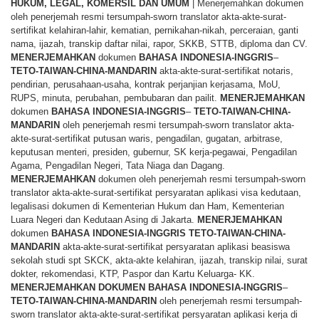
HUKUM, LEGAL, KOMERSIL DAN UMUM
| Menerjemahkan dokumen
oleh penerjemah resmi tersumpah-sworn translator akta-akte-surat-
sertifikat kelahiran-lahir, kematian, pernikahan-nikah, perceraian, ganti
nama, ijazah, transkip daftar nilai, rapor, SKKB, STTB, diploma dan CV.
MENERJEMAHKAN
dokumen
BAHASA
INDONESIA-INGGRIS
–
TETO-TAIWAN-CHINA-MANDARIN
akta-akte-surat-sertifikat notaris,
pendirian, perusahaan-usaha, kontrak perjanjian kerjasama, MoU,
RUPS, minuta, perubahan, pembubaran dan pailit.
MENERJEMAHKAN
dokumen
BAHASA
INDONESIA-INGGRIS
–
TETO-TAIWAN-CHINA-
MANDARIN
oleh penerjemah resmi tersumpah-sworn translator akta-
akte-surat-sertifikat putusan waris, pengadilan, gugatan, arbitrase,
keputusan menteri, presiden, gubernur, SK kerja-pegawai, Pengadilan
Agama, Pengadilan Negeri, Tata Niaga dan Dagang.
MENERJEMAHKAN
dokumen oleh penerjemah resmi tersumpah-sworn
translator akta-akte-surat-sertifikat persyaratan aplikasi visa kedutaan,
legalisasi dokumen di Kementerian Hukum dan Ham, Kementerian
Luara Negeri dan Kedutaan Asing di Jakarta.
MENERJEMAHKAN
dokumen
BAHASA
INDONESIA-INGGRIS TETO-TAIWAN-CHINA-
MANDARIN
akta-akte-surat-sertifikat persyaratan aplikasi beasiswa
sekolah studi spt SKCK, akta-akte kelahiran, ijazah, transkip nilai, surat
dokter, rekomendasi, KTP, Paspor dan Kartu Keluarga- KK.
MENERJEMAHKAN
DOKUMEN
BAHASA
INDONESIA-INGGRIS
–
TETO-TAIWAN-CHINA-MANDARIN
oleh penerjemah resmi tersumpah-
sworn translator akta-akte-surat-sertifikat persyaratan aplikasi kerja di