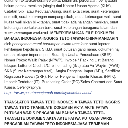
dokumen akta-akte-surat-sertifikat kelahiran, perceraian, pernyataan
belum pernak menikah (single) dari Kantor Urusan Agama (KUA),
Catatan Sipil atau Kedutaan Asing, surat akta cerai, surat keterangan
domisili, surat keterangan numpang nikah, surat keterangan wali, surat
kuasa wali nikah bil-kitabah, surat tidak ada halangan menikah, surat
keterangan berkelakuan baik, surat keterangan beragama Islam dan
surat keterangan asal-usul.
MENERJEMAHKAN
FILE
DOKUMEN
BAHASA
INDONESIA-INGGRIS TETO-TAIWAN-CHINA-MANDARIN
oleh
penerjemah resmi tersumpah-sworn translator
surat laporan
kehilangan kepolisian, SKLD, surat putusan ganti nama, dokumen haji
umrah, ekspor impor seperti Surat Ijin Usaha Perusahaan (SIUP),
Nomor Pokok Wajib Pajak (NPWP), Invoice / Packing List Barang
Ekspor, Letter of Credit L/C, bill of lading (B/L) atau Air Waybill (AWB),
SKA (Surat Keterangan Asal), Angka Pengenal Impor (API), Sertifikat
Registrasi Pabean (SRP), Nomor Pengenal Importir Khusus (NPIK),
Importir Terdaftar (IT), Purchasing Order (PO)/Sales Contract dan Surat
Kuasa.
Selengkapnya
https://www.pusatpenerjemah.com/layanan/services/
TRANSLATOR TAIWAN TETO INDONESIA TAIWAN TETO INGGRIS
TAIWAN TETO-TRANSLATE DOKUMEN AKTA AKTE FATWA
PUTUSAN WARIS PENGADILAN BAHASA TAIWAN TETO-
TRANSLITE DOKUMEN AKTA AKTE FATWA PUTUSAN WARIS
PENGADILAN TAIWAN TETO INDONESIA-JASA TERJEMAH