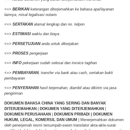
<=>
BERIKAN
keterangan diterjemahkan ke bahasa apa/layanan
lainnya, misal legalisasi notaris
<=>
SERTAKAN
alamat lengkap dan no. telpon
<=>
ESTIMASI
waktu dan biaya
<=>
PERSETUJUAN
anda untuk dikerjakan
<=>
PROSES
pengerjaan
<=>
INFO
pekerjaan sudah selesai dan invoice tagihan
<=>
PEMBAYARAN
, transfer via bank atau cash, sertakan bukti
pembayaran
<=>
PENYERAHAN
hasil terjemahan, diambil atau dikirim via jasa
pengiriman
DOKUMEN BAHASA CHINA YANG SERING DAN BANYAK
DITERJEMAHKAN
|
DOKUMEN YANG DITERJEMAHKAN
|
DOKUMEN PERUSAHAAN
|
DOKUMEN PRIBADI | DOKUMEN
HUKUM, LEGAL, KOMERSIL DAN UMUM
| Menerjemahkan dokumen
oleh penerjemah resmi tersumpah-sworn translator akta-akte-surat-