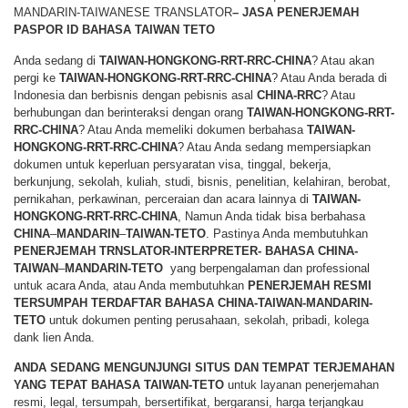
MANDARIN-TAIWANESE TRANSLATOR
– JASA PENERJEMAH
PASPOR ID BAHASA TAIWAN TETO
Anda sedang di
TAIWAN-HONGKONG-RRT-RRC-CHINA
? Atau akan
pergi ke
TAIWAN-HONGKONG-RRT-RRC-CHINA
? Atau Anda berada di
Indonesia dan berbisnis dengan pebisnis asal
CHINA-RRC
? Atau
berhubungan dan berinteraksi dengan orang
TAIWAN-HONGKONG-RRT-
RRC-CHINA
? Atau Anda memeliki dokumen berbahasa
TAIWAN-
HONGKONG-RRT-RRC-CHINA
? Atau Anda sedang mempersiapkan
dokumen untuk keperluan persyaratan visa, tinggal, bekerja,
berkunjung, sekolah, kuliah, studi, bisnis, penelitian, kelahiran, berobat,
pernikahan, perkawinan, perceraian dan acara lainnya di
TAIWAN-
HONGKONG-RRT-RRC-CHINA
, Namun Anda tidak bisa berbahasa
CHINA
–
MANDARIN
–
TAIWAN-TETO
. Pastinya Anda membutuhkan
PENERJEMAH TRNSLATOR-INTERPRETER- BAHASA CHINA-
TAIWAN
–
MANDARIN-TETO
yang berpengalaman dan professional
untuk acara Anda, atau Anda membutuhkan
PENERJEMAH RESMI
TERSUMPAH TERDAFTAR BAHASA CHINA-TAIWAN-MANDARIN-
TETO
untuk dokumen penting perusahaan, sekolah, pribadi, kolega
dank lien Anda.
ANDA SEDANG MENGUNJUNGI SITUS DAN TEMPAT TERJEMAHAN
YANG TEPAT BAHASA TAIWAN-TETO
untuk layanan penerjemahan
resmi, legal, tersumpah, bersertifikat, bergaransi, harga terjangkau