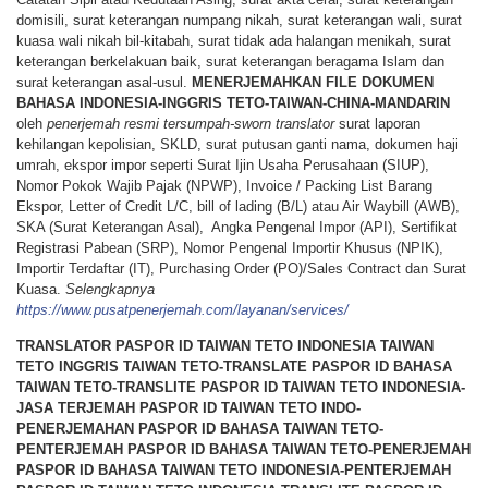
domisili, surat keterangan numpang nikah, surat keterangan wali, surat
kuasa wali nikah bil-kitabah, surat tidak ada halangan menikah, surat
keterangan berkelakuan baik, surat keterangan beragama Islam dan
surat keterangan asal-usul.
MENERJEMAHKAN
FILE
DOKUMEN
BAHASA
INDONESIA-INGGRIS TETO-TAIWAN-CHINA-MANDARIN
oleh
penerjemah resmi tersumpah-sworn translator
surat laporan
kehilangan kepolisian, SKLD, surat putusan ganti nama, dokumen haji
umrah, ekspor impor seperti Surat Ijin Usaha Perusahaan (SIUP),
Nomor Pokok Wajib Pajak (NPWP), Invoice / Packing List Barang
Ekspor, Letter of Credit L/C, bill of lading (B/L) atau Air Waybill (AWB),
SKA (Surat Keterangan Asal), Angka Pengenal Impor (API), Sertifikat
Registrasi Pabean (SRP), Nomor Pengenal Importir Khusus (NPIK),
Importir Terdaftar (IT), Purchasing Order (PO)/Sales Contract dan Surat
Kuasa.
Selengkapnya
https://www.pusatpenerjemah.com/layanan/services/
TRANSLATOR PASPOR ID TAIWAN TETO INDONESIA TAIWAN
TETO INGGRIS TAIWAN TETO-TRANSLATE PASPOR ID BAHASA
TAIWAN TETO-TRANSLITE PASPOR ID TAIWAN TETO INDONESIA-
JASA TERJEMAH PASPOR ID TAIWAN TETO INDO-
PENERJEMAHAN PASPOR ID BAHASA TAIWAN TETO-
PENTERJEMAH PASPOR ID BAHASA TAIWAN TETO-PENERJEMAH
PASPOR ID BAHASA TAIWAN TETO INDONESIA-PENTERJEMAH