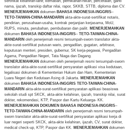
sertifikat kelahiran-lahir, kematian, pernikahan-nikah, perceraian, ganti
nama, ijazah, transkip daftar nilai, rapor, SKKB, STTB, diploma dan CV.
MENERJEMAHKAN
dokumen
BAHASA
INDONESIA-INGGRIS
–
TETO-TAIWAN-CHINA-MANDARIN
akta-akte-surat-sertifikat notaris,
pendirian, perusahaan-usaha, kontrak perjanjian kerjasama, MoU,
RUPS, minuta, perubahan, pembubaran dan pailit.
MENERJEMAHKAN
dokumen
BAHASA
INDONESIA-INGGRIS
–
TETO-TAIWAN-CHINA-
MANDARIN
oleh penerjemah resmi tersumpah-sworn translator akta-
akte-surat-sertifikat putusan waris, pengadilan, gugatan, arbitrase,
keputusan menteri, presiden, gubernur, SK kerja-pegawai, Pengadilan
Agama, Pengadilan Negeri, Tata Niaga dan Dagang.
MENERJEMAHKAN
dokumen oleh penerjemah resmi tersumpah-sworn
translator akta-akte-surat-sertifikat persyaratan aplikasi visa kedutaan,
legalisasi dokumen di Kementerian Hukum dan Ham, Kementerian
Luara Negeri dan Kedutaan Asing di Jakarta.
MENERJEMAHKAN
dokumen
BAHASA
INDONESIA-INGGRIS TETO-TAIWAN-CHINA-
MANDARIN
akta-akte-surat-sertifikat persyaratan aplikasi beasiswa
sekolah studi spt SKCK, akta-akte kelahiran, ijazah, transkip nilai, surat
dokter, rekomendasi, KTP, Paspor dan Kartu Keluarga- KK.
MENERJEMAHKAN
DOKUMEN
BAHASA
INDONESIA-INGGRIS
–
TETO-TAIWAN-CHINA-MANDARIN
oleh penerjemah resmi tersumpah-
sworn translator akta-akte-surat-sertifikat persyaratan aplikasi kerja di
luar negeri seperti SKCK, akta-akte kelahiran, ijazah, CV, surat dokter,
medical check-up, KTP, Paspor dan KK.
MENERJEMAHKAN
dokumen