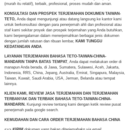
(murah itu relatif), terbaik, profesional, proses mudah dan aman.
KONSULTASI DAN PROSPEK TERJEMAHAN DOKUMEN TAIWAN-
TETO,
Anda dapat mengunjungi atau datang langsung ke kantor kami
untuk berkonsultasi dengan para penerjemah ahli dan profesional atau
staf kami sekitar proyek dan prospek terjemahan yang Anda butuhkan,
kami berpengalaman dalam menerjemahkan berbagai jenis dokumen
dengan jumlah ratusan dan ribuan lembar,
KAMI TUNGGU
KEDATANGAN ANDA
.
LAYANAN TERJEMAHAN BAHASA TETO-TAIWAN-CHINA-
MANDARIN TANPA BATAS TEMPAT
, Anda dapat melakukan order di
manapun Anda berada, di Jawa, Sumatera, Sulawesi, Aceh, Jakarta,
Indonesia, RRS, China, Jepang, Australia, Emirat, Singapura, Malaysia,
Taiwan, Kuwait, Saudi Arabia, USA, Jerman, Belanda atau tempat
lainnya.
KLIEN KAMI, REVIEW JASA TERJEMAHAN DAN TERJEMAHAN
TERBANYAK DAN TERBAIK BAHASA TETO-TAIWAN-CHINA-
MANDARIN.
Kunjungi review tentang kami dengan ketik review pusat
penerjemah pada google search.
KEMUDAHAN DAN CARA ORDER
TERJEMAHAN BAHASA CHINA
<=>
KIRIM
dokumen yang bakan diterjemahakn via email