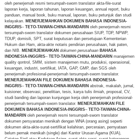
oleh penerjemah resmi tersumpah-sworn translator akta-file-surat
laporan kerja, laporan tahunan, laporan keuangan, annual report, buku
panduan, manual book, buku manual, laporan, buku petunjuk dan studi
kelayakan.
MENERJEMAHKAN
DOKUMEN
BAHASA
INDONESIA-
INGGRIS
–
TETO-TAIWAN-CHINA-MANDARIN
oleh penerjemah resmi
tersumpah-sworn translator dokumen perusahaan SIUP, TDP, NPWP,
TDUP, domisili, SPT, surat keputusan dan persetujuan Kementerian
Hukum dan Ham, akta-akte notaris pendirian perusahaan, hak paten,
dan NIB.
MENERJEMAHKAN
dokumen perusahaan
BAHASA
INDONESIA-INGGRIS
–
TETO-TAIWAN-CHINA-MANDARIN
manajemen
quality qontrol, SMM, sistem manajemen mutu, produksi, operasional,
keuangan, industri, sertifikat, IATA, GAP, GMP, dan SGS oleh
penerjemah profesional-penerjemah tersumpah-sworn translator.
MENERJEMAHKAN
FILE
DOKUMEN
BAHASA
INDONESIA-
INGGRIS
–
TETO-TAIWAN-CHINA-MANDARIN
abstrak, makalah, jurnal,
kuisioner, observasi, penelitian, tesis, karya tulis ilmiah, proposal, CV,
studi banding dan laporan kunjungan kerja oleh penerjemah profesional-
penerjemah tersumpah-sworn translator.
MENERJEMAHKAN
FILE
DOKUMEN
BAHASA
INDONESIA-INGGRIS
–
TETO-TAIWAN-CHINA-
MANDARIN
oleh penerjemah resmi tersumpah-sworn translator
dokumen persyaratan menikah dengan WNA (orang asing) seperti
dokumen akta-akte-surat-sertifikat kelahiran, perceraian, pernyataan
belum pernak menikah (single) dari Kantor Urusan Agama (KUA),
Catatan Sipil atau Kedutaan Asing, surat akta cerai, surat keterangan