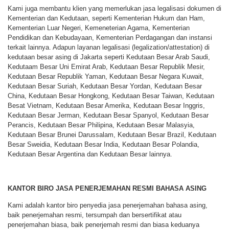
Kami juga membantu klien yang memerlukan jasa legalisasi dokumen di
Kementerian dan Kedutaan, seperti Kementerian Hukum dan Ham,
Kementerian Luar Negeri, Kemeneterian Agama, Kementerian
Pendidikan dan Kebudayaan, Kementerian Perdagangan dan instansi
terkait lainnya. Adapun layanan legalisasi (legalization/attestation) di
kedutaan besar asing di Jakarta seperti Kedutaan Besar Arab Saudi,
Kedutaam Besar Uni Emirat Arab, Kedutaan Besar Republik Mesir,
Kedutaan Besar Republik Yaman, Kedutaan Besar Negara Kuwait,
Kedutaan Besar Suriah, Kedutaan Besar Yordan, Kedutaan Besar
China, Kedutaan Besar Hongkong, Kedutaan Besar Taiwan, Kedutaan
Besat Vietnam, Kedutaan Besar Amerika, Kedutaan Besar Inggris,
Kedutaan Besar Jerman, Kedutaan Besar Spanyol, Kedutaan Besar
Perancis, Kedutaan Besar Philipina, Kedutaan Besar Malasyia,
Kedutaan Besar Brunei Darussalam, Kedutaan Besar Brazil, Kedutaan
Besar Sweidia, Kedutaan Besar India, Kedutaan Besar Polandia,
Kedutaan Besar Argentina dan Kedutaan Besar lainnya.
KANTOR BIRO JASA PENERJEMAHAN RESMI BAHASA ASING
Kami adalah kantor biro penyedia jasa penerjemahan bahasa asing,
baik penerjemahan resmi, tersumpah dan bersertifikat atau
penerjemahan biasa, baik penerjemah resmi dan biasa keduanya