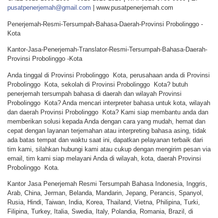
pusatpenerjemah@gmail.com
| www.pusatpenerjemah.com
Penerjemah-Resmi-Tersumpah-Bahasa-Daerah-Provinsi Probolinggo -
Kota
Kantor-Jasa-Penerjemah-Translator-Resmi-Tersumpah-Bahasa-Daerah-
Provinsi Probolinggo -Kota
Anda tinggal di Provinsi Probolinggo Kota, perusahaan anda di Provinsi
Probolinggo Kota, sekolah di Provinsi Probolinggo Kota? butuh
penerjemah tersumpah bahasa di daerah dan wilayah Provinsi
Probolinggo Kota? Anda mencari interpreter bahasa untuk kota, wilayah
dan daerah Provinsi Probolinggo Kota? Kami siap membantu anda dan
memberikan solusi kepada Anda dengan cara yang mudah, hemat dan
cepat dengan layanan terjemahan atau interpreting bahasa asing, tidak
ada batas tempat dan waktu saat ini, dapatkan pelayanan terbaik dari
tim kami, silahkan hubungi kami atau cukup dengan mengirim pesan via
email, tim kami siap melayani Anda di wilayah, kota, daerah Provinsi
Probolinggo Kota.
Kantor Jasa Penerjemah Resmi Tersumpah Bahasa Indonesia, Inggris,
Arab, China, Jerman, Belanda, Mandarin, Jepang, Perancis, Spanyol,
Rusia, Hindi, Taiwan, India, Korea, Thailand, Vietna, Philipina, Turki,
Filipina, Turkey, Italia, Swedia, Italy, Polandia, Romania, Brazil, di