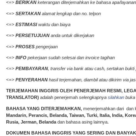
<=>
BERIKAN
keterangan diterjemahkan ke bahasa apa/layanan la
<=>
SERTAKAN
alamat lengkap dan no. telpon
<=>
ESTIMASI
waktu dan biaya
<=>
PERSETUJUAN
anda untuk dikerjakan
<=>
PROSES
pengerjaan
<=>
INFO
pekerjaan sudah selesai dan invoice tagihan
<=>
PEMBAYARAN
, transfer via bank atau cash, sertakan buk
<=>
PENYERAHAN
hasil terjemahan, diambil atau dikirim via ja
TERJEMAHAN INGGRIS OLEH PENERJEMAH RESMI, LEG
TRANSLATOR)
adalah penerjemah
selengkapnya
silahkan
buka 
BAHASA YANG DITERJEMAHKAN,
menerjemahkan dari dan
Mandarin, Perancis, Belanda, Taiwan, Turki, Italia, India, Kor
Rusia, Jerman, Belanda
dan bahasa asing lainnya.
DOKUMEN BAHASA INGGRIS YANG SERING DAN BANYA