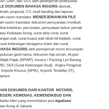
A, GAP, GMP, dan SGS oleh penerjemah profesional-
ILE
DOKUMEN
BAHASA
INGGRIS
abstrak,
s ilmiah, proposal, CV, studi banding dan laporan
ah-sworn translator.
MENERJEMAHKAN
FILE
ah-sworn translator dokumen persyaratan menikah
ikat kelahiran, perceraian, pernyataan belum pernak
tau Kedutaan Asing, surat akta cerai, surat
ngan wali, surat kuasa wali nikah bil-kitabah, surat
 surat keterangan beragama Islam dan surat
AHASA
INGGRIS
oleh
penerjemah resmi tersumpah-
t putusan ganti nama, dokumen haji umrah, ekspor
Wajib Pajak (NPWP), Invoice / Packing List Barang
l (AWB), SKA (Surat Keterangan Asal), Angka Pengenal
mportir Khusus (NPIK), Importir Terdaftar (IT),
kapnya
AHAN DOKUMEN DARI KANTOR NOTARIS,
EGERI, KEMENAG, KEMENDIKBUD DAN
bantu klien yang memerlukan jasa
legalisasi
an Asing di Jakarta.