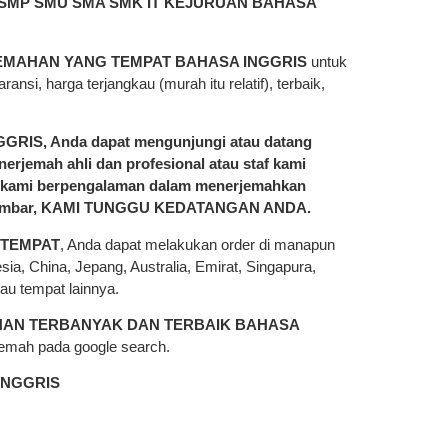
SMP SMU SMA SMK IT KEJURUAN BAHASA
EMAHAN YANG TEMPAT BAHASA INGGRIS
untuk
ansi, harga terjangkau (murah itu relatif), terbaik,
GGRIS,
Anda dapat mengunjungi atau datang
erjemah ahli dan profesional atau staf kami
n, kami berpengalaman dalam menerjemahkan
embar,
KAMI TUNGGU KEDATANGAN ANDA
.
 TEMPAT
, Anda dapat melakukan order di manapun
ia, China, Jepang, Australia, Emirat, Singapura,
au tempat lainnya.
AHAN TERBANYAK DAN TERBAIK BAHASA
jemah pada google search.
INGGRIS