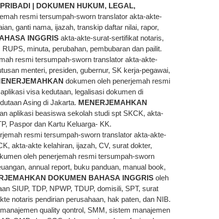
PRIBADI | DOKUMEN HUKUM, LEGAL,
mah resmi tersumpah-sworn translator akta-akte-
ian, ganti nama, ijazah, transkip daftar nilai, rapor,
AHASA
INGGRIS
akta-akte-surat-sertifikat notaris,
, RUPS, minuta, perubahan, pembubaran dan pailit.
mah resmi tersumpah-sworn translator akta-akte-
putusan menteri, presiden, gubernur, SK kerja-pegawai,
ENERJEMAHKAN
dokumen oleh penerjemah resmi
 aplikasi visa kedutaan, legalisasi dokumen di
utaan Asing di Jakarta.
MENERJEMAHKAN
tan aplikasi beasiswa sekolah studi spt SKCK, akta-
 KTP, Paspor dan Kartu Keluarga- KK.
rjemah resmi tersumpah-sworn translator akta-akte-
KCK, akta-akte kelahiran, ijazah, CV, surat dokter,
kumen oleh penerjemah resmi tersumpah-sworn
n keuangan, annual report, buku panduan, manual book,
RJEMAHKAN
DOKUMEN
BAHASA
INGGRIS
oleh
an SIUP, TDP, NPWP, TDUP, domisili, SPT, surat
e notaris pendirian perusahaan, hak paten, dan NIB.
manajemen quality qontrol, SMM, sistem manajemen