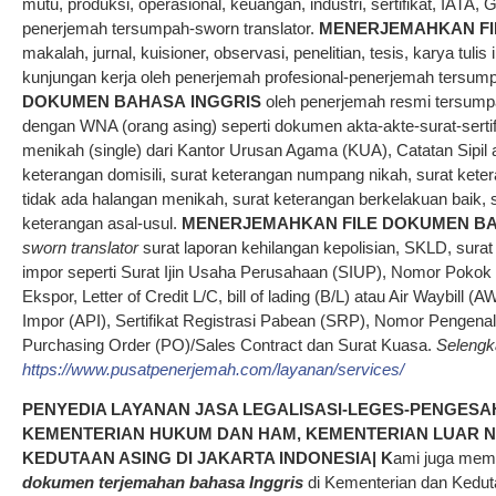
mutu, produksi, operasional, keuangan, industri, sertifikat, IAT
penerjemah tersumpah-sworn translator.
MENERJEMAHKAN
F
makalah, jurnal, kuisioner, observasi, penelitian, tesis, karya tuli
kunjungan kerja oleh penerjemah profesional-penerjemah tersump
DOKUMEN
BAHASA
INGGRIS
oleh penerjemah resmi tersump
dengan WNA (orang asing) seperti dokumen akta-akte-surat-sertif
menikah (single) dari Kantor Urusan Agama (KUA), Catatan Sipil a
keterangan domisili, surat keterangan numpang nikah, surat ketera
tidak ada halangan menikah, surat keterangan berkelakuan baik,
keterangan asal-usul.
MENERJEMAHKAN
FILE
DOKUMEN
B
sworn translator
surat laporan kehilangan kepolisian, SKLD, sura
impor seperti Surat Ijin Usaha Perusahaan (SIUP), Nomor Pokok 
Ekspor, Letter of Credit L/C, bill of lading (B/L) atau Air Waybil
Impor (API), Sertifikat Registrasi Pabean (SRP), Nomor Pengenal I
Purchasing Order (PO)/Sales Contract dan Surat Kuasa.
Seleng
https://www.pusatpenerjemah.com/layanan/services/
PENYEDIA LAYANAN JASA LEGALISASI-LEGES-PENGES
KEMENTERIAN HUKUM DAN HAM, KEMENTERIAN LUAR N
KEDUTAAN ASING DI JAKARTA INDONESIA|
K
ami juga mem
dokumen terjemahan bahasa Inggris
di Kementerian dan Keduta