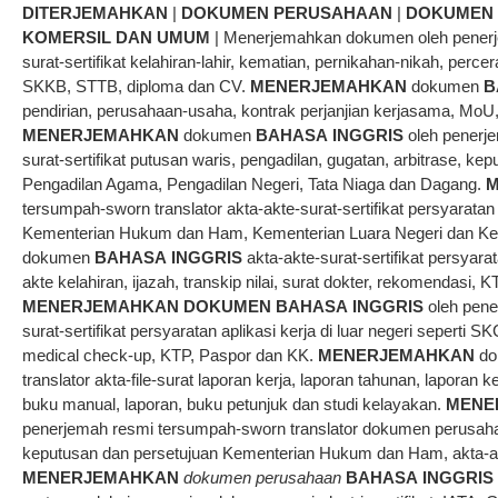
DITERJEMAHKAN
|
DOKUMEN PERUSAHAAN
|
DOKUMEN 
KOMERSIL DAN UMUM
| Menerjemahkan dokumen oleh penerje
surat-sertifikat kelahiran-lahir, kematian, pernikahan-nikah, percera
SKKB, STTB, diploma dan CV.
MENERJEMAHKAN
dokumen
B
pendirian, perusahaan-usaha, kontrak perjanjian kerjasama, MoU
MENERJEMAHKAN
dokumen
BAHASA
INGGRIS
oleh penerje
surat-sertifikat putusan waris, pengadilan, gugatan, arbitrase, ke
Pengadilan Agama, Pengadilan Negeri, Tata Niaga dan Dagang.
M
tersumpah-sworn translator akta-akte-surat-sertifikat persyaratan
Kementerian Hukum dan Ham, Kementerian Luara Negeri dan Ked
dokumen
BAHASA
INGGRIS
akta-akte-surat-sertifikat persyara
akte kelahiran, ijazah, transkip nilai, surat dokter, rekomendasi,
MENERJEMAHKAN
DOKUMEN
BAHASA
INGGRIS
oleh pene
surat-sertifikat persyaratan aplikasi kerja di luar negeri seperti S
medical check-up, KTP, Paspor dan KK.
MENERJEMAHKAN
do
translator akta-file-surat laporan kerja, laporan tahunan, lapora
buku manual, laporan, buku petunjuk dan studi kelayakan.
MENE
penerjemah resmi tersumpah-sworn translator dokumen perusaha
keputusan dan persetujuan Kementerian Hukum dan Ham, akta-akt
MENERJEMAHKAN
dokumen perusahaan
BAHASA
INGGRIS