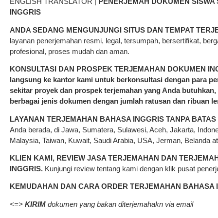
ENGLISH TRANSLATOR |
PENERJEMAH DOKUMEN SISWA 
INGGRIS
ANDA SEDANG MENGUNJUNGI SITUS DAN TEMPAT TERJ
layanan penerjemahan resmi, legal, tersumpah, bersertifikat, bergar
profesional, proses mudah dan aman.
KONSULTASI DAN PROSPEK TERJEMAHAN DOKUMEN IN
langsung ke kantor kami untuk berkonsultasi dengan para pen
sekitar proyek dan prospek terjemahan yang Anda butuhka
berbagai jenis dokumen dengan jumlah ratusan dan ribuan l
LAYANAN TERJEMAHAN BAHASA INGGRIS TANPA BATAS
Anda berada, di Jawa, Sumatera, Sulawesi, Aceh, Jakarta, Indones
Malaysia, Taiwan, Kuwait, Saudi Arabia, USA, Jerman, Belanda at
KLIEN KAMI, REVIEW JASA TERJEMAHAN DAN TERJEM
INGGRIS.
Kunjungi review tentang kami dengan klik pusat pener
KEMUDAHAN DAN CARA ORDER
TERJEMAHAN BAHASA 
<=>
KIRIM
dokumen yang bakan diterjemahakn via email