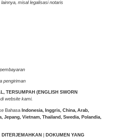
innya, misal legalisasi notaris
ti pembayaran
sa pengiriman
AL, TERSUMPAH (ENGLISH SWORN
di website kami.
 ke Bahasa
Indonesia, Inggris, China, Arab,
ea, Jepang, Vietnam, Thailand, Swedia, Polandia,
K DITERJEMAHKAN
|
DOKUMEN YANG