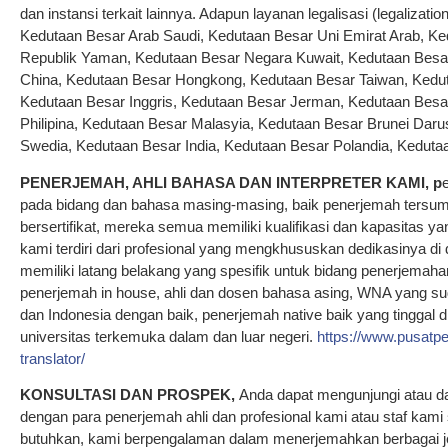
dan instansi terkait lainnya. Adapun layanan legalisasi (legalizatio
Kedutaan Besar Arab Saudi, Kedutaan Besar Uni Emirat Arab, Ke
Republik Yaman, Kedutaan Besar Negara Kuwait, Kedutaan Besar
China, Kedutaan Besar Hongkong, Kedutaan Besar Taiwan, Kedu
Kedutaan Besar Inggris, Kedutaan Besar Jerman, Kedutaan Besa
Philipina, Kedutaan Besar Malasyia, Kedutaan Besar Brunei Dar
Swedia, Kedutaan Besar India, Kedutaan Besar Polandia, Kedutaa
PENERJEMAH, AHLI BAHASA DAN INTERPRETER KAMI,
p
pada bidang dan bahasa masing-masing, baik penerjemah tersump
bersertifikat, mereka semua memiliki kualifikasi dan kapasitas y
kami terdiri dari profesional yang mengkhususkan dedikasinya di
memiliki latang belakang yang spesifik untuk bidang penerjemaha
penerjemah in house, ahli dan dosen bahasa asing, WNA yang su
dan Indonesia dengan baik, penerjemah native baik yang tinggal d
universitas terkemuka dalam dan luar negeri.
https://www.pusat
translator/
KONSULTASI DAN PROSPEK,
Anda dapat mengunjungi atau da
dengan para penerjemah ahli dan profesional kami atau staf kami
butuhkan, kami berpengalaman dalam menerjemahkan berbagai j