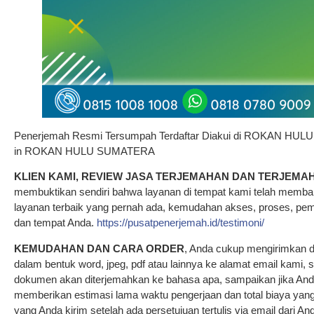
Penerjemah Resmi Tersumpah Terdaftar Diakui di ROKAN HULU
in ROKAN HULU SUMATERA
KLIEN KAMI, REVIEW JASA TERJEMAHAN DAN TERJEMA
membuktikan sendiri bahwa layanan di tempat kami telah memb
layanan terbaik yang pernah ada, kemudahan akses, proses, pe
dan tempat Anda.
https://pusatpenerjemah.id/testimoni/
KEMUDAHAN DAN CARA ORDER
, Anda cukup mengirimkan 
dalam bentuk word, jpeg, pdf atau lainnya ke alamat email kami,
dokumen akan diterjemahkan ke bahasa apa, sampaikan jika An
memberikan estimasi lama waktu pengerjaan dan total biaya ya
yang Anda kirim setelah ada persetujuan tertulis via email dari A