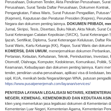
Perusahaan, Dokumen Tender, Akta Pendirian Perusahaan, Surat Pe
Perusahaan, Surat Tanda Daftar Perusahaan, Dokumen Kontrak, K
Pengangkatan, Fatwa Waris, Surat Putusan Pengadilan, Putusan 
(Kepmen), Keputusan dan Peraturan Presiden (Kepres), Perunda
Negara dan dokumen penting lainnya.
DOKUMEN PRIBADI,
me
Jurnal, Skripsi, Tesis, Disertasi, Buku Nikah, Akta Nikah, Surat Ce
Surat Keterangan Catatan Kepolisian (SKCK), Surat Keterangan 
Ijazah, Sertifikat, Diploma, Surat Keterangan Kelulusan, Daftar R
Surat Waris, Kartu Keluarga (KK), Rapor, Surat Waris dan dokume
KOMERSIL DAN UMUM
, menerjemahkan dokumen Perbankan, P
Pertanian, Kelautan, Kehutanan, Teknik, Perindustrian, Investasi, 
Otomotif, Olahraga, Komputer, Kedokteran, Komunikasi, Politik, 
Keamanan, Kebudayaan dan dokumen penting lainnya. Kami me
tender, pendirian usaha-perusahaan, aplikasi visa di kedutaan, beas
sipil, KUA, menikah beda Negara/dengan WNA, putusan pengadilan, 
https://www.pusatpenerjemah.com/layanan/services/
PENYEDIA LAYANAN LEGALISASI NOTARIS, KEMENTERI
NEGERI, KEMENAG, KEMENDIKBUD DAN KEDUTAAN ASING
klien yang memerlukan jasa legalisasi dokumen di Kementerian
Kementerian Luar Negeri, Kementerian Agama, Kementerian Pen