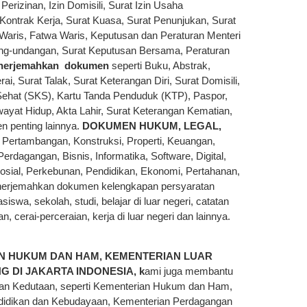
rizinan, Izin Domisili, Surat Izin Usaha
ontrak Kerja, Surat Kuasa, Surat Penunjukan, Surat
Waris, Fatwa Waris, Keputusan dan Peraturan Menteri
ng-undangan, Surat Keputusan Bersama, Peraturan
nerjemahkan dokumen
seperti Buku, Abstrak,
rai, Surat Talak, Surat Keterangan Diri, Surat Domisili,
Sehat (SKS), Kartu Tanda Penduduk (KTP), Paspor,
iwayat Hidup, Akta Lahir, Surat Keterangan Kematian,
n penting lainnya.
DOKUMEN HUKUM, LEGAL,
ertambangan, Konstruksi, Properti, Keuangan,
Perdagangan, Bisnis, Informatika, Software, Digital,
Sosial, Perkebunan, Pendidikan, Ekonomi, Pertahanan,
nerjemahkan dokumen kelengkapan persyaratan
iswa, sekolah, studi, belajar di luar negeri, catatan
cerai-perceraian, kerja di luar negeri dan lainnya.
AN HUKUM DAN HAM, KEMENTERIAN LUAR
 DI JAKARTA INDONESIA, k
ami juga membantu
 dan Kedutaan, seperti Kementerian Hukum dan Ham,
didikan dan Kebudayaan, Kementerian Perdagangan