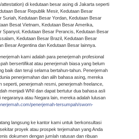
n/attestation) di kedutaan besar asing di Jakarta seperti
dutaan Besar Republik Mesir, Kedutaan Besar
 Suriah, Kedutaan Besar Yordan, Kedutaan Besar
taan Besat Vietnam, Kedutaan Besar Amerika,
r Spanyol, Kedutaan Besar Perancis, Kedutaan Besar
ussalam, Kedutaan Besar Brazil, Kedutaan Besar
n Besar Argentina dan Kedutaan Besar lainnya.
enerjemah kami adalah para penerjemah profesional
ah bersertifikat atau penerjemah biasa yang belum
ang baik dan teruji selama bertahun-tahun. Penerjemah
 dunia penerjemahan dan alih bahasa asing, mereka
n seperti, penerjemah resmi, penerjemah freelance,
dah menjadi WNI dan dapat bertutur dua bahasa asli
i negaranya atau Negara lain, mereka adalah lulusan
penerjemah.com/penerjemah-tersumpah/sworn-
tang langsung ke kantor kami untuk berkonsultasi
 sekitar proyek atau prospek terjemahan yang Anda
enis dokumen dengan jumlah ratusan dan ribuan