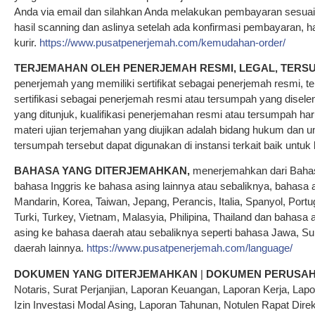
Anda via email dan silahkan Anda melakukan pembayaran sesuai t
hasil scanning dan aslinya setelah ada konfirmasi pembayaran, has
kurir.
https://www.pusatpenerjemah.com/kemudahan-order/
TERJEMAHAN OLEH PENERJEMAH RESMI, LEGAL, TER
penerjemah yang memiliki sertifikat sebagai penerjemah resmi, ter
sertifikasi sebagai penerjemah resmi atau tersumpah yang disel
yang ditunjuk, kualifikasi penerjemahan resmi atau tersumpah haru
materi ujian terjemahan yang diujikan adalah bidang hukum dan 
tersumpah tersebut dapat digunakan di instansi terkait baik untuk
BAHASA YANG DITERJEMAHKAN,
menerjemahkan dari Bahasa
bahasa Inggris ke bahasa asing lainnya atau sebaliknya, bahasa a
Mandarin, Korea, Taiwan, Jepang, Perancis, Italia, Spanyol, Portug
Turki, Turkey, Vietnam, Malasyia, Philipina, Thailand dan bahas
asing ke bahasa daerah atau sebaliknya seperti bahasa Jawa, S
daerah lainnya.
https://www.pusatpenerjemah.com/language/
DOKUMEN YANG DITERJEMAHKAN
|
DOKUMEN PERUSA
Notaris, Surat Perjanjian, Laporan Keuangan, Laporan Kerja, Lap
Izin Investasi Modal Asing, Laporan Tahunan, Notulen Rapat Dir