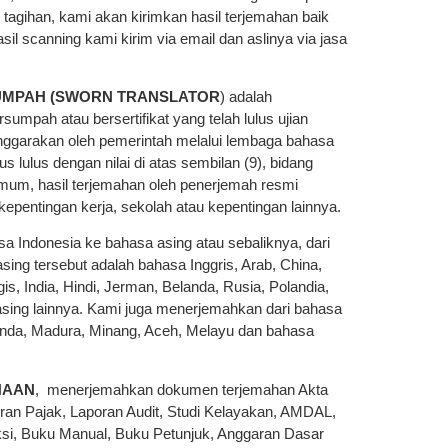
agihan, kami akan kirimkan hasil terjemahan baik
il scanning kami kirim via email dan aslinya via jasa
SUMPAH (SWORN TRANSLATOR
) adalah
sumpah atau bersertifikat yang telah lulus ujian
enggarakan oleh pemerintah melalui lembaga bahasa
s lulus dengan nilai di atas sembilan (9), bidang
umum, hasil terjemahan oleh penerjemah resmi
 kepentingan kerja, sekolah atau kepentingan lainnya.
 Indonesia ke bahasa asing atau sebaliknya, dari
sing tersebut adalah bahasa Inggris, Arab, China,
is, India, Hindi, Jerman, Belanda, Rusia, Polandia,
a asing lainnya. Kami juga menerjemahkan dari bahasa
unda, Madura, Minang, Aceh, Melayu dan bahasa
HAAN
, menerjemahkan dokumen terjemahan Akta
oran Pajak, Laporan Audit, Studi Kelayakan, AMDAL,
eksi, Buku Manual, Buku Petunjuk, Anggaran Dasar