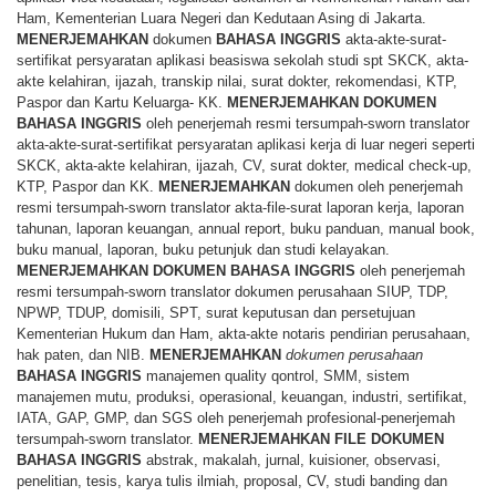
Ham, Kementerian Luara Negeri dan Kedutaan Asing di Jakarta.
MENERJEMAHKAN
dokumen
BAHASA
INGGRIS
akta-akte-surat-
sertifikat persyaratan aplikasi beasiswa sekolah studi spt SKCK, akta-
akte kelahiran, ijazah, transkip nilai, surat dokter, rekomendasi, KTP,
Paspor dan Kartu Keluarga- KK.
MENERJEMAHKAN
DOKUMEN
BAHASA
INGGRIS
oleh penerjemah resmi tersumpah-sworn translator
akta-akte-surat-sertifikat persyaratan aplikasi kerja di luar negeri seperti
SKCK, akta-akte kelahiran, ijazah, CV, surat dokter, medical check-up,
KTP, Paspor dan KK.
MENERJEMAHKAN
dokumen oleh penerjemah
resmi tersumpah-sworn translator akta-file-surat laporan kerja, laporan
tahunan, laporan keuangan, annual report, buku panduan, manual book,
buku manual, laporan, buku petunjuk dan studi kelayakan.
MENERJEMAHKAN
DOKUMEN
BAHASA
INGGRIS
oleh penerjemah
resmi tersumpah-sworn translator dokumen perusahaan SIUP, TDP,
NPWP, TDUP, domisili, SPT, surat keputusan dan persetujuan
Kementerian Hukum dan Ham, akta-akte notaris pendirian perusahaan,
hak paten, dan NIB.
MENERJEMAHKAN
dokumen perusahaan
BAHASA
INGGRIS
manajemen quality qontrol, SMM, sistem
manajemen mutu, produksi, operasional, keuangan, industri, sertifikat,
IATA, GAP, GMP, dan SGS oleh penerjemah profesional-penerjemah
tersumpah-sworn translator.
MENERJEMAHKAN
FILE
DOKUMEN
BAHASA
INGGRIS
abstrak, makalah, jurnal, kuisioner, observasi,
penelitian, tesis, karya tulis ilmiah, proposal, CV, studi banding dan