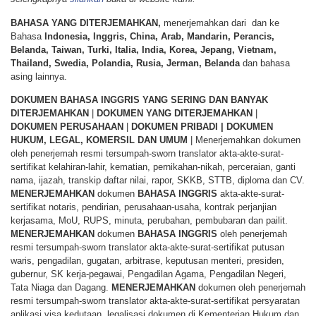
BAHASA YANG DITERJEMAHKAN,
menerjemahkan dari dan ke
Bahasa
Indonesia, Inggris, China, Arab, Mandarin, Perancis,
Belanda, Taiwan, Turki, Italia, India, Korea, Jepang, Vietnam,
Thailand, Swedia, Polandia, Rusia, Jerman, Belanda
dan bahasa
asing lainnya.
DOKUMEN BAHASA INGGRIS YANG SERING DAN BANYAK
DITERJEMAHKAN
|
DOKUMEN YANG DITERJEMAHKAN
|
DOKUMEN PERUSAHAAN
|
DOKUMEN PRIBADI | DOKUMEN
HUKUM, LEGAL, KOMERSIL DAN UMUM
| Menerjemahkan dokumen
oleh penerjemah resmi tersumpah-sworn translator akta-akte-surat-
sertifikat kelahiran-lahir, kematian, pernikahan-nikah, perceraian, ganti
nama, ijazah, transkip daftar nilai, rapor, SKKB, STTB, diploma dan CV.
MENERJEMAHKAN
dokumen
BAHASA
INGGRIS
akta-akte-surat-
sertifikat notaris, pendirian, perusahaan-usaha, kontrak perjanjian
kerjasama, MoU, RUPS, minuta, perubahan, pembubaran dan pailit.
MENERJEMAHKAN
dokumen
BAHASA
INGGRIS
oleh penerjemah
resmi tersumpah-sworn translator akta-akte-surat-sertifikat putusan
waris, pengadilan, gugatan, arbitrase, keputusan menteri, presiden,
gubernur, SK kerja-pegawai, Pengadilan Agama, Pengadilan Negeri,
Tata Niaga dan Dagang.
MENERJEMAHKAN
dokumen oleh penerjemah
resmi tersumpah-sworn translator akta-akte-surat-sertifikat persyaratan
aplikasi visa kedutaan, legalisasi dokumen di Kementerian Hukum dan