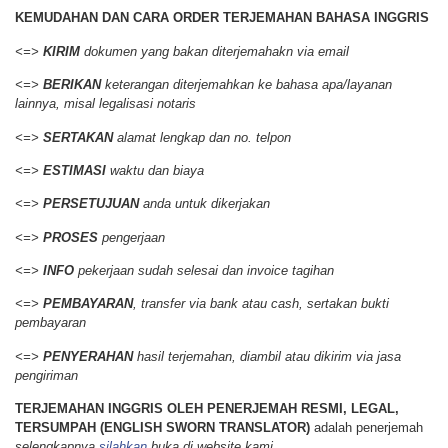
KEMUDAHAN DAN CARA ORDER
TERJEMAHAN BAHASA INGGRIS
<=>
KIRIM
dokumen yang bakan diterjemahakn via email
<=>
BERIKAN
keterangan diterjemahkan ke bahasa apa/layanan
lainnya, misal legalisasi notaris
<=>
SERTAKAN
alamat lengkap dan no. telpon
<=>
ESTIMASI
waktu dan biaya
<=>
PERSETUJUAN
anda untuk dikerjakan
<=>
PROSES
pengerjaan
<=>
INFO
pekerjaan sudah selesai dan invoice tagihan
<=>
PEMBAYARAN
, transfer via bank atau cash, sertakan bukti
pembayaran
<=>
PENYERAHAN
hasil terjemahan, diambil atau dikirim via jasa
pengiriman
TERJEMAHAN INGGRIS OLEH PENERJEMAH RESMI, LEGAL,
TERSUMPAH (ENGLISH SWORN TRANSLATOR)
adalah penerjemah
selengkapnya
silahkan
buka di website kami.