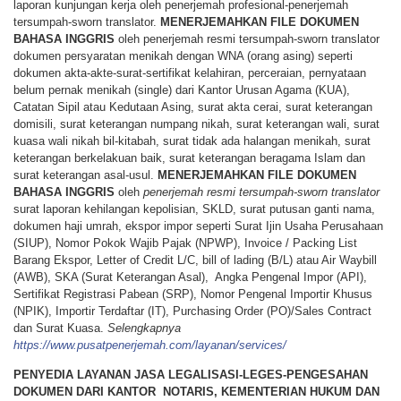
laporan kunjungan kerja oleh penerjemah profesional-penerjemah
tersumpah-sworn translator.
MENERJEMAHKAN
FILE
DOKUMEN
BAHASA
INGGRIS
oleh penerjemah resmi tersumpah-sworn translator
dokumen persyaratan menikah dengan WNA (orang asing) seperti
dokumen akta-akte-surat-sertifikat kelahiran, perceraian, pernyataan
belum pernak menikah (single) dari Kantor Urusan Agama (KUA),
Catatan Sipil atau Kedutaan Asing, surat akta cerai, surat keterangan
domisili, surat keterangan numpang nikah, surat keterangan wali, surat
kuasa wali nikah bil-kitabah, surat tidak ada halangan menikah, surat
keterangan berkelakuan baik, surat keterangan beragama Islam dan
surat keterangan asal-usul.
MENERJEMAHKAN
FILE
DOKUMEN
BAHASA
INGGRIS
oleh
penerjemah resmi tersumpah-sworn translator
surat laporan kehilangan kepolisian, SKLD, surat putusan ganti nama,
dokumen haji umrah, ekspor impor seperti Surat Ijin Usaha Perusahaan
(SIUP), Nomor Pokok Wajib Pajak (NPWP), Invoice / Packing List
Barang Ekspor, Letter of Credit L/C, bill of lading (B/L) atau Air Waybill
(AWB), SKA (Surat Keterangan Asal), Angka Pengenal Impor (API),
Sertifikat Registrasi Pabean (SRP), Nomor Pengenal Importir Khusus
(NPIK), Importir Terdaftar (IT), Purchasing Order (PO)/Sales Contract
dan Surat Kuasa.
Selengkapnya
https://www.pusatpenerjemah.com/layanan/services/
PENYEDIA LAYANAN JASA LEGALISASI-LEGES-PENGESAHAN
DOKUMEN DARI KANTOR NOTARIS, KEMENTERIAN HUKUM DAN