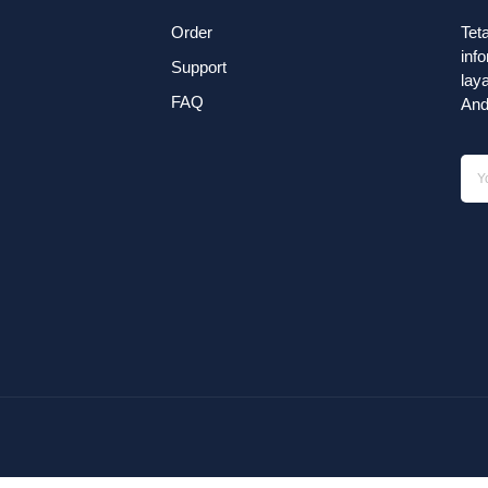
Order
Tet
inf
Support
lay
FAQ
And