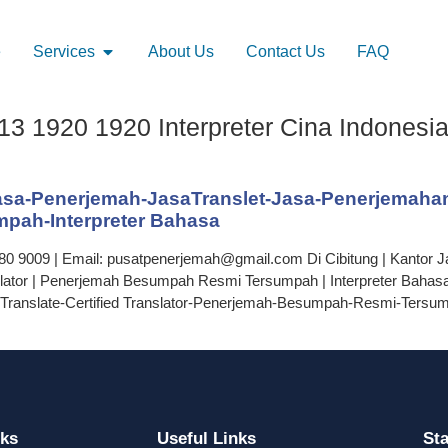
e
Services
About Us
Contact Us
FAQ
3 1920 1920 Interpreter Cina Indonesia
asa-Penerjemah-JasaTranslet-Jasa-Penerjemahan-J
ah-Interpreter Bahasa
80 9009 | Email: pusatpenerjemah@gmail.com Di Cibitung | Kantor J
nslator | Penerjemah Besumpah Resmi Tersumpah | Interpreter Bahas
Translate-Certified Translator-Penerjemah-Besumpah-Resmi-Tersum
nks
Useful Links
St