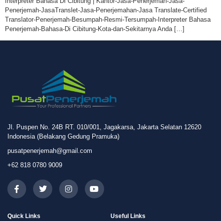
Interpreter Bahasa Di Cibitung | Kantor-Jasa-Penerjemah-Jasa-
Penerjemah-JasaTranslet-Jasa-Penerjemahan-Jasa Translate-Certified
Translator-Penerjemah-Besumpah-Resmi-Tersumpah-Interpreter Bahasa
Penerjemah-Bahasa-Di Cibitung-Kota-dan-Sekitarnya Anda […]
Jl. Puspen No. 24B RT. 010/001, Jagakarsa, Jakarta Selatan 12620
Indonesia (Belakang Gedung Pramuka)
pusatpenerjemah@gmail.com
+62 818 0780 9009
Quick Links
Useful Links